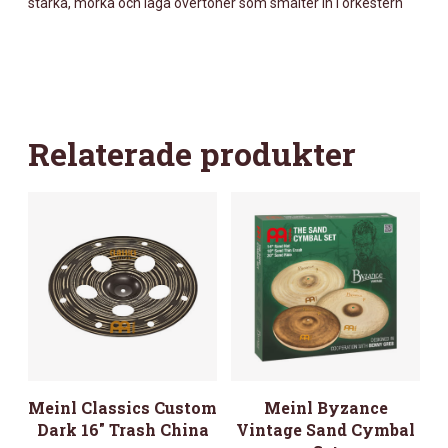
starka, mörka och låga övertoner som smälter in i orkestern
Relaterade produkter
Meinl Classics Custom
Meinl Byzance
Dark 16″ Trash China
Vintage Sand Cymbal