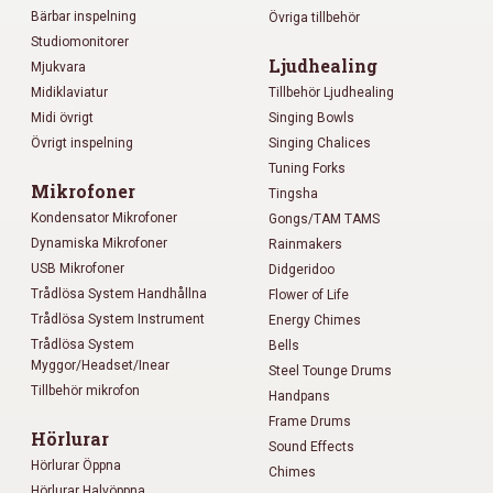
Bärbar inspelning
Övriga tillbehör
Studiomonitorer
Ljudhealing
Mjukvara
Midiklaviatur
Tillbehör Ljudhealing
Midi övrigt
Singing Bowls
Övrigt inspelning
Singing Chalices
Tuning Forks
Mikrofoner
Tingsha
Kondensator Mikrofoner
Gongs/TAM TAMS
Dynamiska Mikrofoner
Rainmakers
USB Mikrofoner
Didgeridoo
Trådlösa System Handhållna
Flower of Life
Trådlösa System Instrument
Energy Chimes
Trådlösa System
Bells
Myggor/Headset/Inear
Steel Tounge Drums
Tillbehör mikrofon
Handpans
Frame Drums
Hörlurar
Sound Effects
Hörlurar Öppna
Chimes
Hörlurar Halvöppna