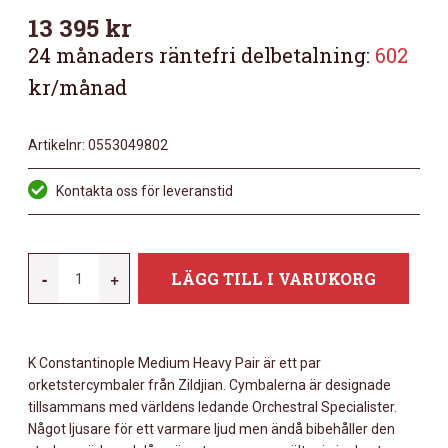
13 395
kr
24 månaders räntefri delbetalning:
602
kr/månad
Artikelnr:
0553049802
Kontakta oss för leveranstid
ZILDJIAN
-
+
LÄGG TILL I VARUKORG
K18-
CONST-
ORC-
K Constantinople Medium Heavy Pair är ett par
MH
orketstercymbaler från Zildjian. Cymbalerna är designade
MÄNGD
tillsammans med världens ledande Orchestral Specialister.
Något ljusare för ett varmare ljud men ändå bibehåller den