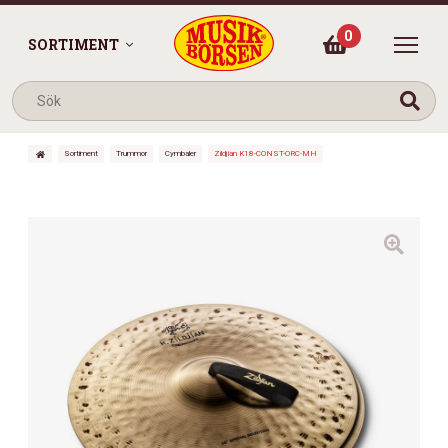
0
SORTIMENT
Sortiment
Trummor
Cymbaler
Zildjian K18-CONST-ORC-MH