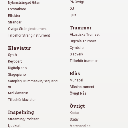
PA Övrigt
Nylonsträngad Gitarr
DJ
Förstärkare
Ljus
Effekter
Strängar
Trummor
Övriga Stränginstrument
Akustiska Trumset
Tillbehör Stränginstrument
Digitala Trumset
Klaviatur
Cymbaler
Slagverk
Synth
Tillbehör trummor
Keyboard
Digitalpiano
Blås
Stagepiano
Munspel
Sampler/Trummaskin/Sequenc
er
Blåsinstrument
Midiklaviatur
Övrigt blås
Tillbehör klaviatur
Övrigt
Inspelning
Kablar
Streaming/Podcast
Stativ
Ljudkort
Merchandise