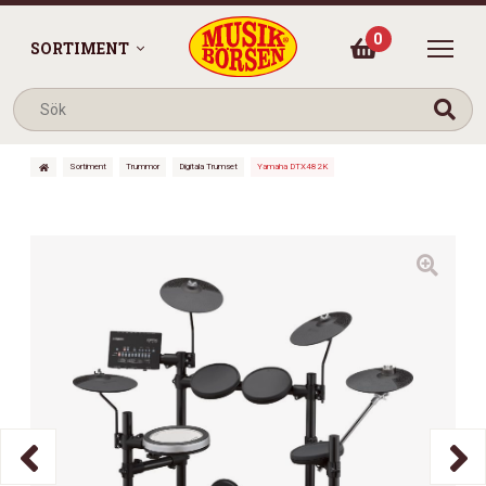
0
SORTIMENT
Sortiment
Trummor
Digitala Trumset
Yamaha DTX482K