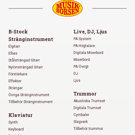
B-Stock
Live, DJ, Ljus
Stränginstrument
PA System
PA Högtalare
Elgitarr
Digitala Mixerbord
Elbas
Mixerbord
Stålsträngad Gitarr
PA Övrigt
Nylonsträngad Gitarr
DJ
Förstärkare
Ljus
Effekter
Strängar
Trummor
Övriga Stränginstrument
Akustiska Trumset
Tillbehör Stränginstrument
Digitala Trumset
Klaviatur
Cymbaler
Slagverk
Synth
Tillbehör trummor
Keyboard