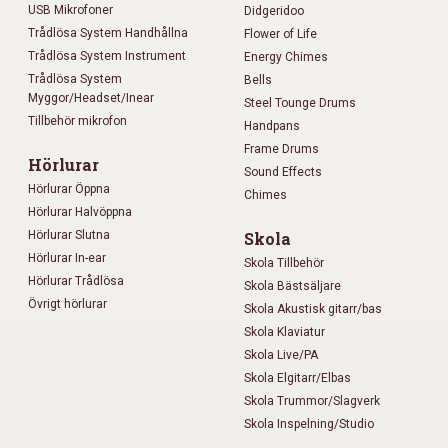
USB Mikrofoner
Didgeridoo
Trådlösa System Handhållna
Flower of Life
Trådlösa System Instrument
Energy Chimes
Trådlösa System
Bells
Myggor/Headset/Inear
Steel Tounge Drums
Tillbehör mikrofon
Handpans
Frame Drums
Hörlurar
Sound Effects
Hörlurar Öppna
Chimes
Hörlurar Halvöppna
Hörlurar Slutna
Skola
Hörlurar In-ear
Skola Tillbehör
Hörlurar Trådlösa
Skola Bästsäljare
Övrigt hörlurar
Skola Akustisk gitarr/bas
Skola Klaviatur
Skola Live/PA
Skola Elgitarr/Elbas
Skola Trummor/Slagverk
Skola Inspelning/Studio