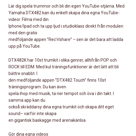
Lär dig spela trummor och bli din egen YouTube-stjärna. Med
Yamaha DTX482 kan du enkelt skapa dina egna YouTube-
videor. Filma med din
Iphone/Ipad och ta upp ljud i studioklass direkt från modulen
med den gratis
medföljande appen ”Rec’n’share” – sen är det bara att ladda
upp på YouTube.
DTX482K har 10st trumkit i olika genrer, alltifrån POP och
ROCK till EDM. Med kul träningsfunktioner är det lätt att bli
bättre snabbt. I
den medföljande appen ”DTX482 Touch” finns 10st
träningsprogram. Du kan även
spela ihop med musik, ta ner tempot och öva i din takt. I
samma app kan du
också skräddarsy dina egna trumkit och skapa ditt eget
sound– varför inte skapa
en gigantisk baskagge med arenakänlsa
Gör dina egna videos