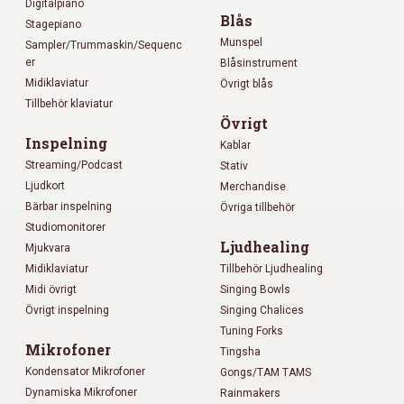
Digitalpiano
Blås
Stagepiano
Munspel
Sampler/Trummaskin/Sequenc
er
Blåsinstrument
Midiklaviatur
Övrigt blås
Tillbehör klaviatur
Övrigt
Inspelning
Kablar
Streaming/Podcast
Stativ
Ljudkort
Merchandise
Bärbar inspelning
Övriga tillbehör
Studiomonitorer
Ljudhealing
Mjukvara
Midiklaviatur
Tillbehör Ljudhealing
Midi övrigt
Singing Bowls
Övrigt inspelning
Singing Chalices
Tuning Forks
Mikrofoner
Tingsha
Kondensator Mikrofoner
Gongs/TAM TAMS
Dynamiska Mikrofoner
Rainmakers