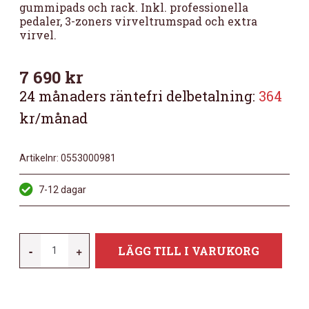
gummipads och rack. Inkl. professionella
pedaler, 3-zoners virveltrumspad och extra
virvel.
7 690
kr
24 månaders räntefri delbetalning:
364
kr/månad
Artikelnr:
0553000981
7-12 dagar
YAMAHA
-
+
LÄGG TILL I VARUKORG
DTX482K
MÄNGD