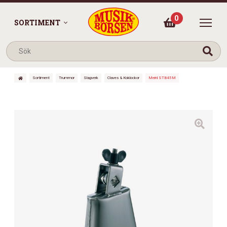
0
SORTIMENT
Sortiment
Trummor
Slagverk
Claves & Koklockor
Meinl STB45M