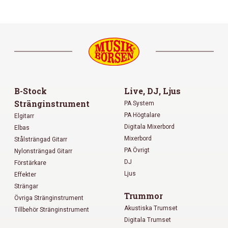
B-Stock
Live, DJ, Ljus
Stränginstrument
PA System
PA Högtalare
Elgitarr
Digitala Mixerbord
Elbas
Mixerbord
Stålsträngad Gitarr
PA Övrigt
Nylonsträngad Gitarr
DJ
Förstärkare
Ljus
Effekter
Strängar
Trummor
Övriga Stränginstrument
Akustiska Trumset
Tillbehör Stränginstrument
Digitala Trumset