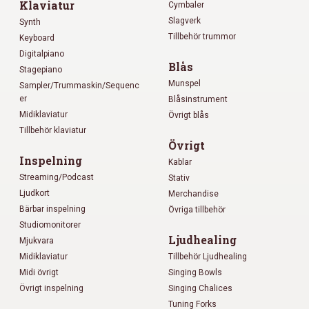
Klaviatur
Cymbaler
Slagverk
Synth
Tillbehör trummor
Keyboard
Digitalpiano
Blås
Stagepiano
Munspel
Sampler/Trummaskin/Sequenc
er
Blåsinstrument
Midiklaviatur
Övrigt blås
Tillbehör klaviatur
Övrigt
Inspelning
Kablar
Streaming/Podcast
Stativ
Ljudkort
Merchandise
Bärbar inspelning
Övriga tillbehör
Studiomonitorer
Ljudhealing
Mjukvara
Midiklaviatur
Tillbehör Ljudhealing
Midi övrigt
Singing Bowls
Övrigt inspelning
Singing Chalices
Tuning Forks