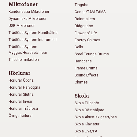
Mikrofoner
Tingsha
Kondensator Mikrofoner
Gongs/TAM TAMS
Dynamiska Mikrofoner
Rainmakers
USB Mikrofoner
Didgeridoo
Trådlösa System Handhållna
Flower of Life
Trådlösa System Instrument
Energy Chimes
Trådlösa System
Bells
Myggor/Headset/Inear
Steel Tounge Drums
Tillbehör mikrofon
Handpans
Frame Drums
Hörlurar
Sound Effects
Hörlurar Öppna
Chimes
Hörlurar Halvöppna
Hörlurar Slutna
Skola
Hörlurar In-ear
Skola Tillbehör
Hörlurar Trådlösa
Skola Bästsäljare
Övrigt hörlurar
Skola Akustisk gitarr/bas
Skola Klaviatur
Skola Live/PA