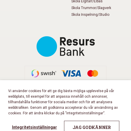
Skola Elgitarr/Elbas
Skola Trummor/Slagverk
Skola Inspelning/Studio
Vi använder cookies för att ge dig bästa möjliga upplevelse på vår
webbplats, till exempel för att anpassa innehåll och annonser,
FÖLJ OSS PÅ FACEBOOK!
tillhandahålla funktioner för sociala medier och för att analysera
webbtrafiken. Genom att godkänna accepterar du vår användning av
cookies. För att ändra klickar du på ”integritetsinställningar”.
Copyright 2026 © Musikbörsen
All rights reserved.
JAG GODKÄNNER
Integritetsinställningar