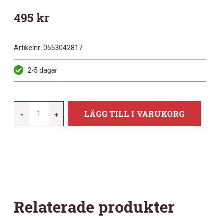
495
kr
Artikelnr:
0553042817
2-5 dagar
MEINL
-
+
LÄGG TILL I VARUKORG
STB45M
MÄNGD
Relaterade produkter