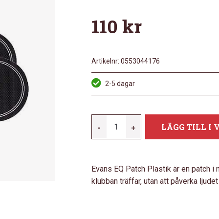
110
kr
Artikelnr:
0553044176
2-5 dagar
EVANS
-
+
LÄGG TILL I
EQ
PATCH
PLASTIK
Evans EQ Patch Plastik är en patch i
-
klubban träffar, utan att påverka ljud
DOUBLE
MÄNGD