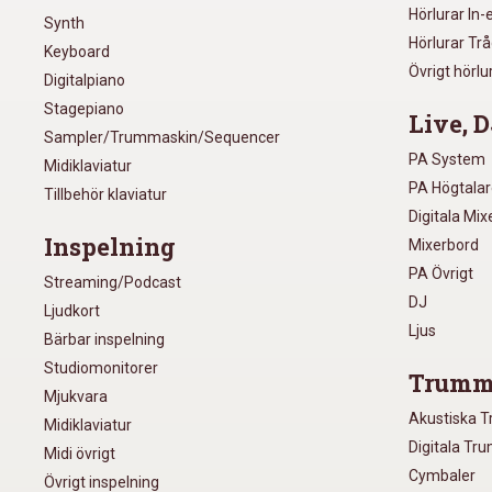
Hörlurar In-
Synth
Hörlurar Tr
Keyboard
Övrigt hörlu
Digitalpiano
Stagepiano
Live, D
Sampler/Trummaskin/Sequencer
PA System
Midiklaviatur
PA Högtala
Tillbehör klaviatur
Digitala Mi
Inspelning
Mixerbord
PA Övrigt
Streaming/Podcast
DJ
Ljudkort
Ljus
Bärbar inspelning
Studiomonitorer
Trumm
Mjukvara
Akustiska 
Midiklaviatur
Digitala Tr
Midi övrigt
Cymbaler
Övrigt inspelning