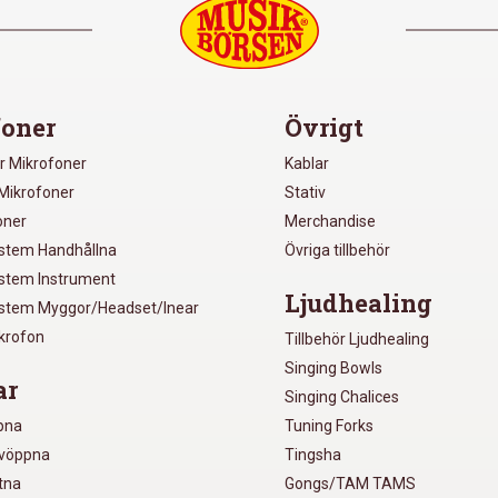
oner
Övrigt
r Mikrofoner
Kablar
Mikrofoner
Stativ
oner
Merchandise
ystem Handhållna
Övriga tillbehör
ystem Instrument
Ljudhealing
ystem Myggor/Headset/Inear
ikrofon
Tillbehör Ljudhealing
Singing Bowls
ar
Singing Chalices
pna
Tuning Forks
lvöppna
Tingsha
utna
Gongs/TAM TAMS