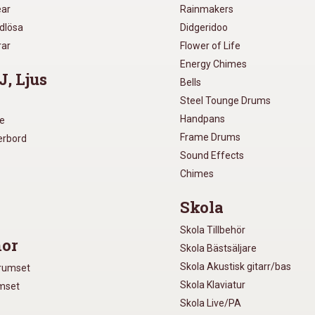
ear
Rainmakers
ådlösa
Didgeridoo
rar
Flower of Life
Energy Chimes
J, Ljus
Bells
Steel Tounge Drums
Handpans
re
Frame Drums
xerbord
Sound Effects
Chimes
Skola
Skola Tillbehör
or
Skola Bästsäljare
Skola Akustisk gitarr/bas
Trumset
Skola Klaviatur
umset
Skola Live/PA