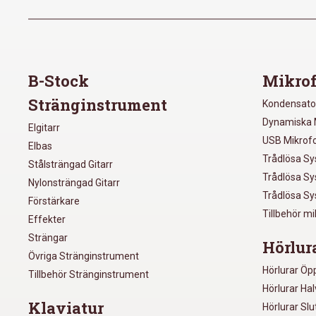
B-Stock
Mikrof
Stränginstrument
Kondensato
Dynamiska 
Elgitarr
USB Mikrof
Elbas
Trådlösa S
Stålsträngad Gitarr
Trådlösa S
Nylonsträngad Gitarr
Trådlösa S
Förstärkare
Tillbehör m
Effekter
Strängar
Hörlur
Övriga Stränginstrument
Hörlurar Öp
Tillbehör Stränginstrument
Hörlurar Ha
Klaviatur
Hörlurar Sl