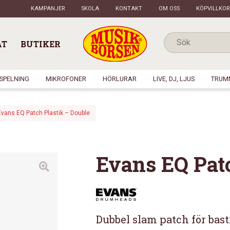
KAMPANJER
SKOLA
KONTAKT
OM OSS
KÖPVILLKOR
AT
BUTIKER
NSPELNING
MIKROFONER
HÖRLURAR
LIVE, DJ, LJUS
TRUM
Evans EQ Patch Plastik – Double
Evans EQ Patc
Dubbel slam patch för bas