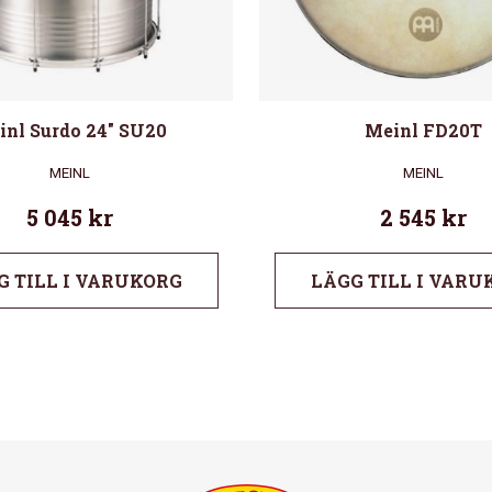
inl Surdo 24″ SU20
Meinl FD20T
MEINL
MEINL
5 045
kr
2 545
kr
G TILL I VARUKORG
LÄGG TILL I VARU