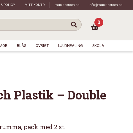
 & POLICY
MITT KONTO
musikborsen.se
info@musikborsen.se
0
MOR
BLÅS
ÖVRIGT
LJUDHEALING
SKOLA
h Plastik – Double
trumma, pack med 2 st.