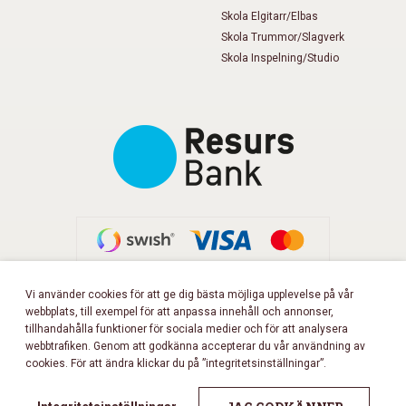
Skola Elgitarr/Elbas
Skola Trummor/Slagverk
Skola Inspelning/Studio
Vi använder cookies för att ge dig bästa möjliga upplevelse på vår
webbplats, till exempel för att anpassa innehåll och annonser,
FÖLJ OSS PÅ FACEBOOK!
tillhandahålla funktioner för sociala medier och för att analysera
webbtrafiken. Genom att godkänna accepterar du vår användning av
cookies. För att ändra klickar du på ”integritetsinställningar”.
Copyright 2026 © Musikbörsen
All rights reserved.