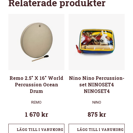
Relaterade produkter
Remo 2.5″ X 16″ World
Nino Nino Percussion-
Percussion Ocean
set NINOSET4
Drum
NINOSET4
REMO
NINO
1 670
kr
875
kr
LÄGG TILL I VARUKORG
LÄGG TILL I VARUKORG