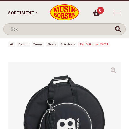
0
SORTIMENT
Sortiment
Trummor
Slagverk
Övrigt slagverk
Meinl Bækkentaske MCB24