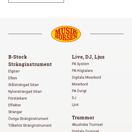
B-Stock
Live, DJ, Ljus
Stränginstrument
PA System
PA Högtalare
Elgitarr
Digitala Mixerbord
Elbas
Mixerbord
Stålsträngad Gitarr
PA Övrigt
Nylonsträngad Gitarr
DJ
Förstärkare
Ljus
Effekter
Strängar
Trummor
Övriga Stränginstrument
Akustiska Trumset
Tillbehör Stränginstrument
Digitala Trumset