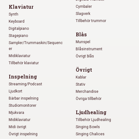
Klaviatur
Cymbaler
Slagverk
Synth
Tillbehör trummor
Keyboard
Digitalpiano
Blås
Stagepiano
Munspel
Sampler/Trummaskin/Sequenc
er
Blåsinstrument
Midiklaviatur
Övrigt blås
Tillbehör klaviatur
Övrigt
Inspelning
Kablar
Streaming/Podcast
Stativ
Ljudkort
Merchandise
Bärbar inspelning
Övriga tillbehör
Studiomonitorer
Ljudhealing
Mjukvara
Midiklaviatur
Tillbehör Ljudhealing
Midi övrigt
Singing Bowls
Övrigt inspelning
Singing Chalices