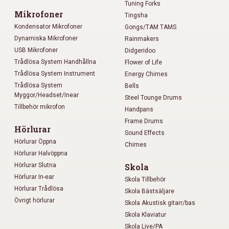
Tuning Forks
Mikrofoner
Tingsha
Kondensator Mikrofoner
Gongs/TAM TAMS
Dynamiska Mikrofoner
Rainmakers
USB Mikrofoner
Didgeridoo
Trådlösa System Handhållna
Flower of Life
Trådlösa System Instrument
Energy Chimes
Trådlösa System
Bells
Myggor/Headset/Inear
Steel Tounge Drums
Tillbehör mikrofon
Handpans
Frame Drums
Hörlurar
Sound Effects
Hörlurar Öppna
Chimes
Hörlurar Halvöppna
Hörlurar Slutna
Skola
Hörlurar In-ear
Skola Tillbehör
Hörlurar Trådlösa
Skola Bästsäljare
Övrigt hörlurar
Skola Akustisk gitarr/bas
Skola Klaviatur
Skola Live/PA