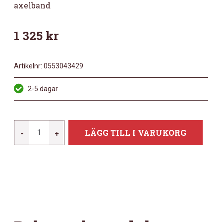
axelband
1 325
kr
Artikelnr:
0553043429
2-5 dagar
MEINL
-
+
LÄGG TILL I VARUKORG
BÆKKENTASKE
MCB24
MÄNGD