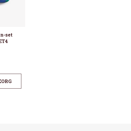
n-set
ET4
KORG