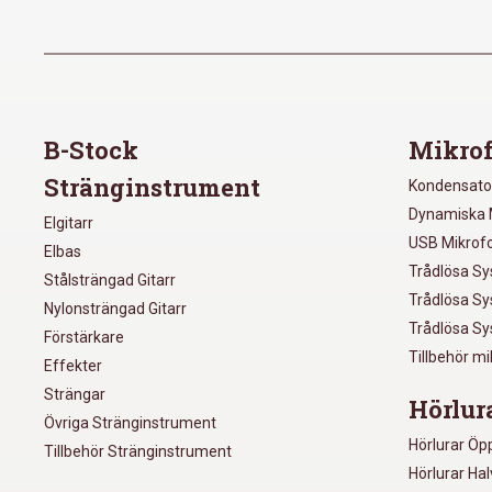
B-Stock
Mikrof
Stränginstrument
Kondensato
Dynamiska 
Elgitarr
USB Mikrof
Elbas
Trådlösa S
Stålsträngad Gitarr
Trådlösa S
Nylonsträngad Gitarr
Trådlösa S
Förstärkare
Tillbehör m
Effekter
Strängar
Hörlur
Övriga Stränginstrument
Hörlurar Öp
Tillbehör Stränginstrument
Hörlurar Ha