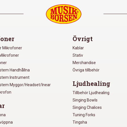
oner
Övrigt
r Mikrofoner
Kablar
Mikrofoner
Stativ
oner
Merchandise
ystem Handhållna
Övriga tillbehör
ystem Instrument
Ljudhealing
ystem Myggor/Headset/Inear
ikrofon
Tillbehör Ljudhealing
Singing Bowls
ar
Singing Chalices
pna
Tuning Forks
lvöppna
Tingsha