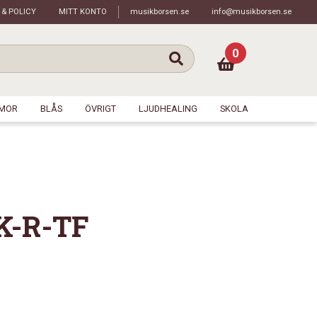
 & POLICY
MITT KONTO
musikborsen.se
info@musikborsen.se
0
MOR
BLÅS
ÖVRIGT
LJUDHEALING
SKOLA
K-R-TF