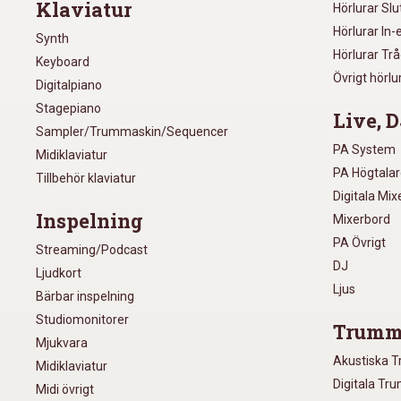
Klaviatur
Hörlurar Sl
Hörlurar In-
Synth
Hörlurar Tr
Keyboard
Övrigt hörlu
Digitalpiano
Stagepiano
Live, D
Sampler/Trummaskin/Sequencer
PA System
Midiklaviatur
PA Högtala
Tillbehör klaviatur
Digitala Mi
Inspelning
Mixerbord
PA Övrigt
Streaming/Podcast
DJ
Ljudkort
Ljus
Bärbar inspelning
Studiomonitorer
Trumm
Mjukvara
Akustiska 
Midiklaviatur
Digitala Tr
Midi övrigt