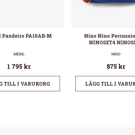
l Pandeiro PA10AB-M
Nino Nino Percussio
NINOSET4 NINOS
MEINL
NINO
1 795
kr
875
kr
G TILL I VARUKORG
LÄGG TILL I VARU