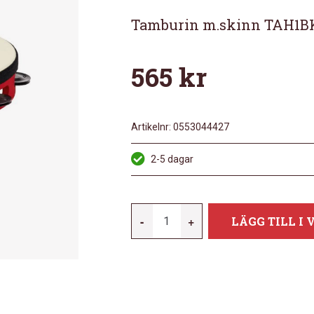
Tamburin m.skinn TAH1B
565
kr
Artikelnr:
0553044427
2-5 dagar
MEINL
-
+
LÄGG TILL I
TAH1BK-
R-
TF
MÄNGD