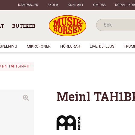
KAMPANJER
SKOLA
KONTAKT
OM OSS
KÖPVILLKOR
AT
BUTIKER
NSPELNING
MIKROFONER
HÖRLURAR
LIVE, DJ, LJUS
TRUM
Meinl TAH1BK-R-TF
Meinl TAH1B