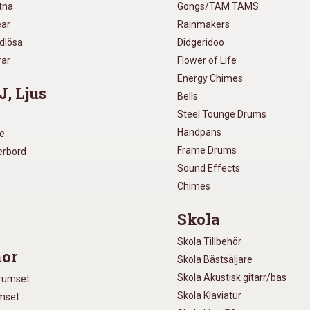
utna
Gongs/TAM TAMS
ear
Rainmakers
ådlösa
Didgeridoo
rar
Flower of Life
Energy Chimes
J, Ljus
Bells
Steel Tounge Drums
Handpans
re
Frame Drums
xerbord
Sound Effects
Chimes
Skola
Skola Tillbehör
or
Skola Bästsäljare
Skola Akustisk gitarr/bas
Trumset
Skola Klaviatur
umset