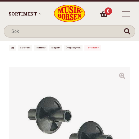
0
SORTIMENT
Sortiment
Trummor
Slagverk
Övrigt slagverk
Tama RB8P