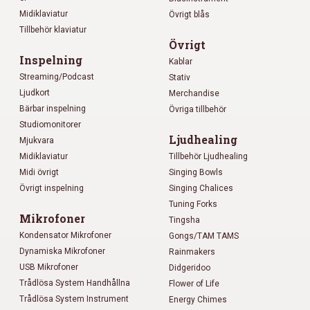
Midiklaviatur
Övrigt blås
Tillbehör klaviatur
Övrigt
Inspelning
Kablar
Streaming/Podcast
Stativ
Ljudkort
Merchandise
Bärbar inspelning
Övriga tillbehör
Studiomonitorer
Ljudhealing
Mjukvara
Midiklaviatur
Tillbehör Ljudhealing
Midi övrigt
Singing Bowls
Övrigt inspelning
Singing Chalices
Tuning Forks
Mikrofoner
Tingsha
Kondensator Mikrofoner
Gongs/TAM TAMS
Dynamiska Mikrofoner
Rainmakers
USB Mikrofoner
Didgeridoo
Trådlösa System Handhållna
Flower of Life
Trådlösa System Instrument
Energy Chimes