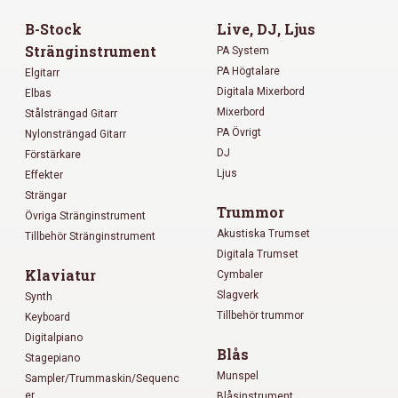
B-Stock
Live, DJ, Ljus
Stränginstrument
PA System
PA Högtalare
Elgitarr
Digitala Mixerbord
Elbas
Mixerbord
Stålsträngad Gitarr
PA Övrigt
Nylonsträngad Gitarr
DJ
Förstärkare
Ljus
Effekter
Strängar
Trummor
Övriga Stränginstrument
Akustiska Trumset
Tillbehör Stränginstrument
Digitala Trumset
Klaviatur
Cymbaler
Slagverk
Synth
Tillbehör trummor
Keyboard
Digitalpiano
Blås
Stagepiano
Munspel
Sampler/Trummaskin/Sequenc
er
Blåsinstrument