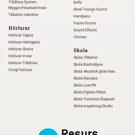
Trådlösa System
Bells
Myggor/Headset/Inear
Steel Tounge Drums
Tillbehör mikrofon
Handpans
Frame Drums
Hörlurar
Sound Effects
Hörlurar Öppna
Chimes
Hörlurar Halvöppna
Hörlurar Slutna
Skola
Hörlurar In-ear
Skola Tillbehör
Hörlurar Trådlösa
Skola Bästsäljare
Övrigt hörlurar
Skola Akustisk gitarr/bas
Skola Klaviatur
Skola Live/PA
Skola Elgitarr/Elbas
Skola Trummor/Slagverk
Skola Inspelning/Studio