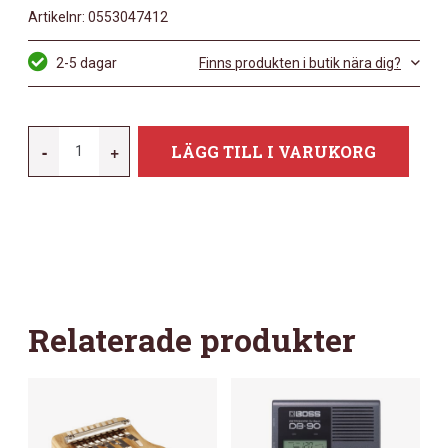
Artikelnr:
0553047412
2-5 dagar
Finns produkten i butik nära dig?
TAMA
-
+
LÄGG TILL I VARUKORG
RB8P
MÄNGD
Relaterade produkter