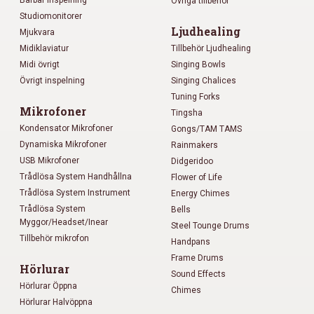
Bärbar inspelning
Övriga tillbehör
Studiomonitorer
Ljudhealing
Mjukvara
Midiklaviatur
Tillbehör Ljudhealing
Midi övrigt
Singing Bowls
Övrigt inspelning
Singing Chalices
Tuning Forks
Mikrofoner
Tingsha
Kondensator Mikrofoner
Gongs/TAM TAMS
Dynamiska Mikrofoner
Rainmakers
USB Mikrofoner
Didgeridoo
Trådlösa System Handhållna
Flower of Life
Trådlösa System Instrument
Energy Chimes
Trådlösa System
Bells
Myggor/Headset/Inear
Steel Tounge Drums
Tillbehör mikrofon
Handpans
Frame Drums
Hörlurar
Sound Effects
Hörlurar Öppna
Chimes
Hörlurar Halvöppna