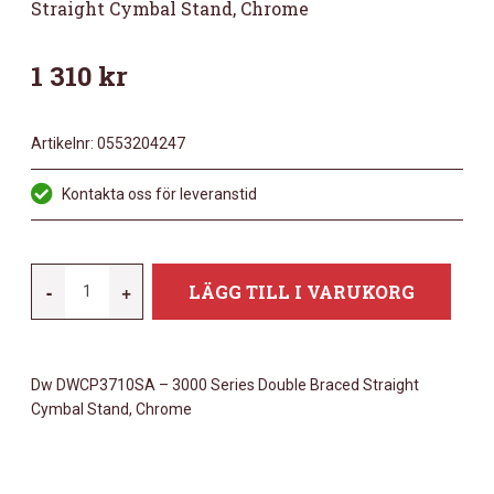
Straight Cymbal Stand, Chrome
1 310
kr
Artikelnr:
0553204247
Kontakta oss för leveranstid
DW
-
+
LÄGG TILL I VARUKORG
DWCP3710SA
-
3000
Dw DWCP3710SA – 3000 Series Double Braced Straight
SERIES
Cymbal Stand, Chrome
DOUBLE
BRACED
STRAIGHT