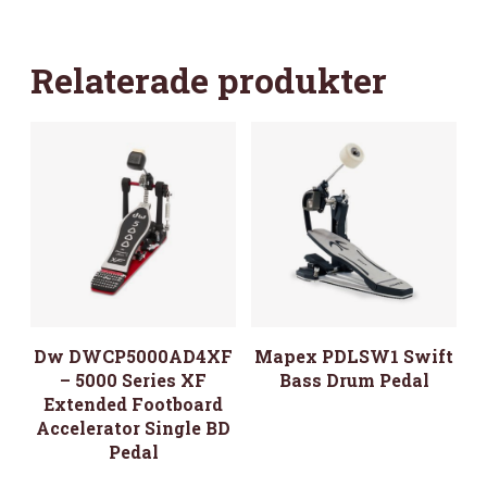
CYMBAL
STAND,
CHROME
Relaterade produkter
MÄNGD
Dw DWCP5000AD4XF
Mapex PDLSW1 Swift
– 5000 Series XF
Bass Drum Pedal
Extended Footboard
Accelerator Single BD
Pedal