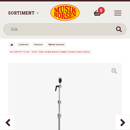
0
SORTIMENT
Sortiment
Trummor
Tillbehör trummor
Dw DWCP3710SA – 3000 Series Double Braced Straight Cymbal Stand, Chrome