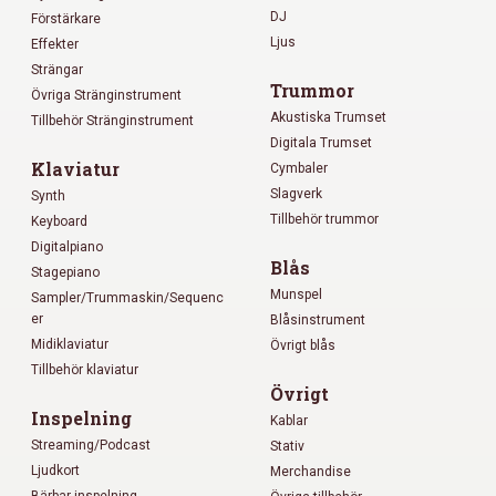
DJ
Förstärkare
Ljus
Effekter
Strängar
Trummor
Övriga Stränginstrument
Akustiska Trumset
Tillbehör Stränginstrument
Digitala Trumset
Klaviatur
Cymbaler
Slagverk
Synth
Tillbehör trummor
Keyboard
Digitalpiano
Blås
Stagepiano
Munspel
Sampler/Trummaskin/Sequenc
er
Blåsinstrument
Midiklaviatur
Övrigt blås
Tillbehör klaviatur
Övrigt
Inspelning
Kablar
Streaming/Podcast
Stativ
Ljudkort
Merchandise