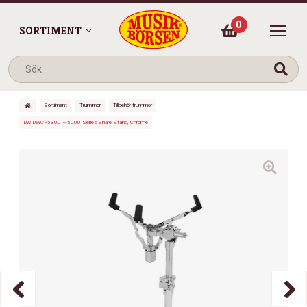
0
SORTIMENT
Sortiment
Trummor
Tillbehör trummor
Dw DWCP5300 – 5000 Series Snare Stand, Chrome