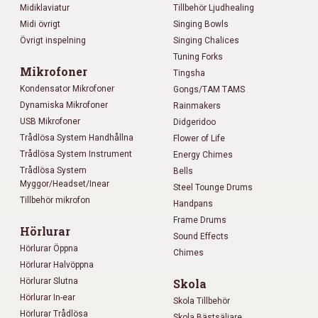
Midiklaviatur
Tillbehör Ljudhealing
Midi övrigt
Singing Bowls
Övrigt inspelning
Singing Chalices
Tuning Forks
Mikrofoner
Tingsha
Kondensator Mikrofoner
Gongs/TAM TAMS
Dynamiska Mikrofoner
Rainmakers
USB Mikrofoner
Didgeridoo
Trådlösa System Handhållna
Flower of Life
Trådlösa System Instrument
Energy Chimes
Trådlösa System
Bells
Myggor/Headset/Inear
Steel Tounge Drums
Tillbehör mikrofon
Handpans
Frame Drums
Hörlurar
Sound Effects
Hörlurar Öppna
Chimes
Hörlurar Halvöppna
Hörlurar Slutna
Skola
Hörlurar In-ear
Skola Tillbehör
Hörlurar Trådlösa
Skola Bästsäljare