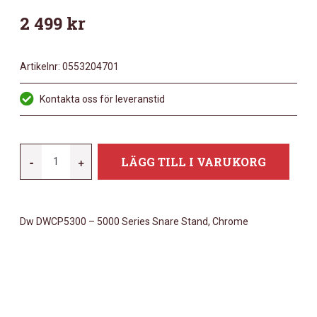
2 499
kr
Artikelnr:
0553204701
Kontakta oss för leveranstid
DW
-
+
LÄGG TILL I VARUKORG
DWCP5300
-
5000
Dw DWCP5300 – 5000 Series Snare Stand, Chrome
SERIES
SNARE
STAND,
CHROME
MÄNGD