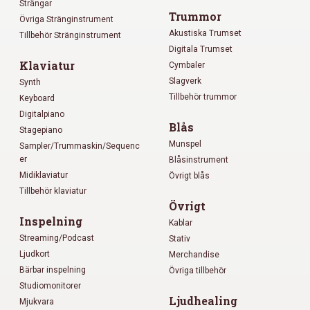
Strängar
Trummor
Övriga Stränginstrument
Akustiska Trumset
Tillbehör Stränginstrument
Digitala Trumset
Klaviatur
Cymbaler
Slagverk
Synth
Tillbehör trummor
Keyboard
Digitalpiano
Blås
Stagepiano
Munspel
Sampler/Trummaskin/Sequenc
er
Blåsinstrument
Midiklaviatur
Övrigt blås
Tillbehör klaviatur
Övrigt
Inspelning
Kablar
Streaming/Podcast
Stativ
Ljudkort
Merchandise
Bärbar inspelning
Övriga tillbehör
Studiomonitorer
Ljudhealing
Mjukvara