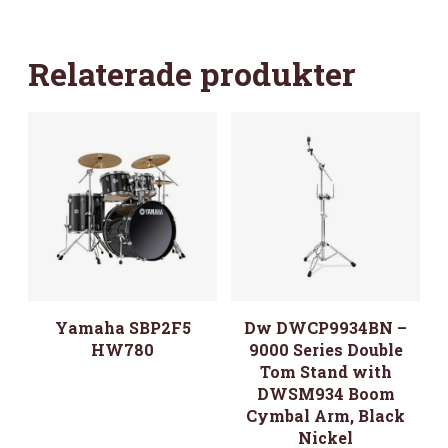
BAR,
36"
STRAIGHT,
Relaterade produkter
CHROME
MÄNGD
Yamaha SBP2F5
Dw DWCP9934BN –
HW780
9000 Series Double
Tom Stand with
DWSM934 Boom
Cymbal Arm, Black
Nickel