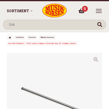
0
SORTIMENT
Sortiment
Trummor
Tillbehör trummor
Dw DWCPRKB36S – 9000 Series Stainless Steel Rack Bar, 36″ Straight, Chrome