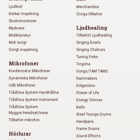
Ljudkort
Merchandise
Bärbar inspelning
Övriga tillbehör
Studiomonitorer
Ljudhealing
Mjukvara
Midiklaviatur
Tillbehör Ljudhealing
Midi övrigt
Singing Bowls
Övrigt inspelning
Singing Chalices
Tuning Forks
Mikrofoner
Tingsha
Kondensator Mikrofoner
Gongs/TAM TAMS
Dynamiska Mikrofoner
Rainmakers
USB Mikrofoner
Didgeridoo
Trådlösa System Handhållna
Flower of Life
Trådlösa System Instrument
Energy Chimes
Trådlösa System
Bells
Myggor/Headset/Inear
Steel Tounge Drums
Tillbehör mikrofon
Handpans
Frame Drums
Hörlurar
Sound Effects