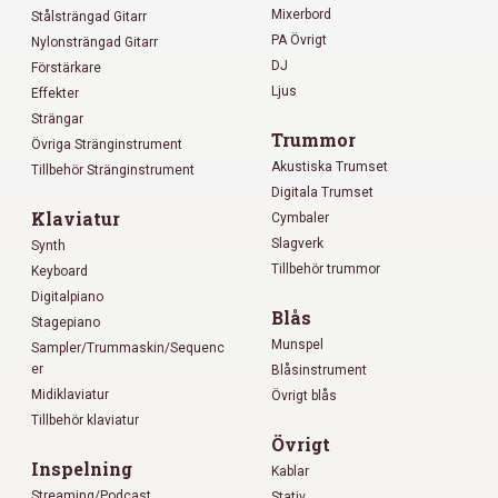
Mixerbord
Stålsträngad Gitarr
PA Övrigt
Nylonsträngad Gitarr
DJ
Förstärkare
Ljus
Effekter
Strängar
Trummor
Övriga Stränginstrument
Akustiska Trumset
Tillbehör Stränginstrument
Digitala Trumset
Klaviatur
Cymbaler
Slagverk
Synth
Tillbehör trummor
Keyboard
Digitalpiano
Blås
Stagepiano
Munspel
Sampler/Trummaskin/Sequenc
er
Blåsinstrument
Midiklaviatur
Övrigt blås
Tillbehör klaviatur
Övrigt
Inspelning
Kablar
Streaming/Podcast
Stativ