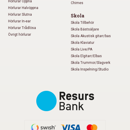
Hörlurar Öppna
Chimes
Hörlurar Halvöppna
Hörlurar Slutna
Skola
Hörlurar In-ear
Skola Tillbehör
Hörlurar Trådlösa
Skola Bästsäljare
Övrigt hörlurar
Skola Akustisk gitarr/bas
Skola Klaviatur
Skola Live/PA
Skola Elgitarr/Elbas
Skola Trummor/Slagverk
Skola Inspelning/Studio