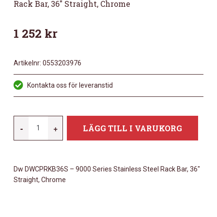
Rack Bar, 36″ Straight, Chrome
1 252
kr
Artikelnr:
0553203976
Kontakta oss för leveranstid
DW
-
+
LÄGG TILL I VARUKORG
DWCPRKB36S
-
9000
Dw DWCPRKB36S – 9000 Series Stainless Steel Rack Bar, 36″
SERIES
Straight, Chrome
STAINLESS
STEEL
RACK