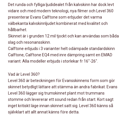
Det runda och fylliga ljudidealet från kalvskinn har dock levt
vidare och med modern teknologi, nya filmer och Level 360
presenterar Evans Calftone som erbjuder det varma
välbekanta kalvskinnljudet kombinerat med kvalitet och
hållbarhet.
Skinnet är i grunden 12 mil tjockt och kan användas som båda
slag och resonansskinn.
Calftone erbjuds i 3 varianter helt odämpade standardskinn
Calftone, Calftone EQ4 med inre dämpring samt en EMAD
variant. Alla modeller erbjuds i storlekar fr 16″-26″.
Vad är Level 360?
Level 360 är beteckningen för Evansskinnens form som gör
skinnet betydligt lättare att stämma än andra fabrikat. Evans
Level 360 lägger sig trumskinnet plant mot trummans
stomme och levererar ett sound redan från start. Kort sagt
inget kritiskt läge innan skinnet satt sig. Level 360 känns så
självklart att allt annat känns före detta.