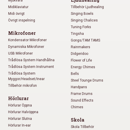
Mjukvara
Midiklaviatur
Tillbehör Ljudhealing
Midi övrigt
Singing Bowls
Övrigt inspelning
Singing Chalices
Tuning Forks
Mikrofoner
Tingsha
Kondensator Mikrofoner
Gongs/TAM TAMS
Dynamiska Mikrofoner
Rainmakers
USB Mikrofoner
Didgeridoo
Trådlösa System Handhållna
Flower of Life
Trådlösa System Instrument
Energy Chimes
Trådlösa System
Bells
Myggor/Headset/Inear
Steel Tounge Drums
Tillbehör mikrofon
Handpans
Frame Drums
Hörlurar
Sound Effects
Hörlurar Öppna
Chimes
Hörlurar Halvöppna
Hörlurar Slutna
Skola
Hörlurar In-ear
Skola Tillbehör