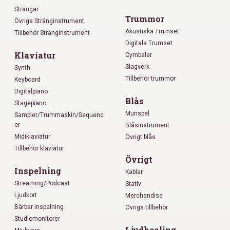
Strängar
Trummor
Övriga Stränginstrument
Akustiska Trumset
Tillbehör Stränginstrument
Digitala Trumset
Klaviatur
Cymbaler
Slagverk
Synth
Tillbehör trummor
Keyboard
Digitalpiano
Blås
Stagepiano
Munspel
Sampler/Trummaskin/Sequenc
er
Blåsinstrument
Midiklaviatur
Övrigt blås
Tillbehör klaviatur
Övrigt
Inspelning
Kablar
Streaming/Podcast
Stativ
Ljudkort
Merchandise
Bärbar inspelning
Övriga tillbehör
Studiomonitorer
Ljudhealing