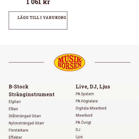
1 061
kr
LÄGG TILL I VARUKORG
B-Stock
Live, DJ, Ljus
Stränginstrument
PA System
PA Högtalare
Elgitarr
Digitala Mixerbord
Elbas
Mixerbord
Stålsträngad Gitarr
PA Övrigt
Nylonsträngad Gitarr
DJ
Förstärkare
Ljus
Effekter