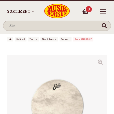
0
SORTIMENT
Sortiment
Trummor
Tillbehör trummor
Trumskinn
Evans BD20GB4CT