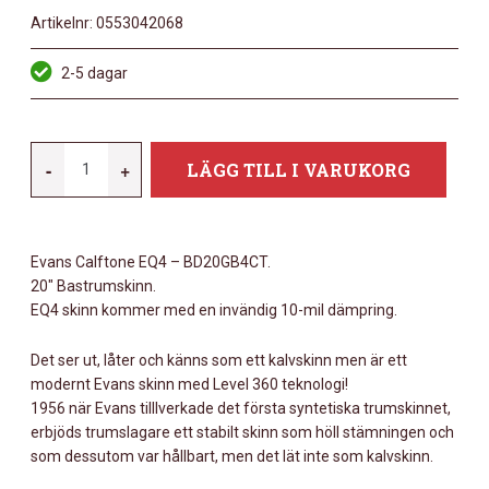
Artikelnr:
0553042068
2-5 dagar
EVANS
-
+
LÄGG TILL I VARUKORG
BD20GB4CT
MÄNGD
Evans Calftone EQ4 – BD20GB4CT.
20″ Bastrumskinn.
EQ4 skinn kommer med en invändig 10-mil dämpring.
Det ser ut, låter och känns som ett kalvskinn men är ett
modernt Evans skinn med Level 360 teknologi!
1956 när Evans tilllverkade det första syntetiska trumskinnet,
erbjöds trumslagare ett stabilt skinn som höll stämningen och
som dessutom var hållbart, men det lät inte som kalvskinn.