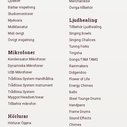
Ljudkort
Merchandise
Bärbar inspelning
Övriga tillbehör
Studiomonitorer
Ljudhealing
Mjukvara
Midiklaviatur
Tillbehör Ljudhealing
Midi övrigt
Singing Bowls
Övrigt inspelning
Singing Chalices
Tuning Forks
Mikrofoner
Tingsha
Kondensator Mikrofoner
Gongs/TAM TAMS
Dynamiska Mikrofoner
Rainmakers
USB Mikrofoner
Didgeridoo
Trådlösa System Handhållna
Flower of Life
Trådlösa System Instrument
Energy Chimes
Trådlösa System
Bells
Myggor/Headset/Inear
Steel Tounge Drums
Tillbehör mikrofon
Handpans
Frame Drums
Hörlurar
Sound Effects
Hörlurar Öppna
Chimes