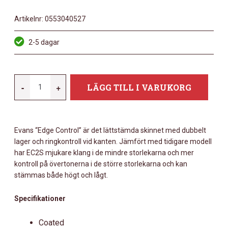
Artikelnr:
0553040527
2-5 dagar
EVANS
-
+
LÄGG TILL I VARUKORG
EC2S
COATED
SKINNPAKET
Evans “Edge Control” är det lättstämda skinnet med dubbelt
-
lager och ringkontroll vid kanten. Jämfört med tidigare modell
FUSION
har EC2S mjukare klang i de mindre storlekarna och mer
MÄNGD
kontroll på övertonerna i de större storlekarna och kan
stämmas både högt och lågt.
Specifikationer
Coated