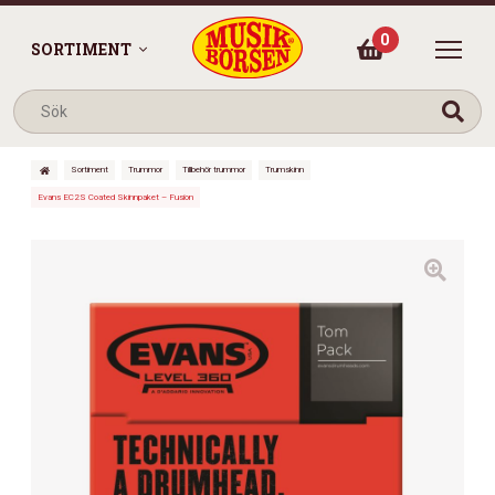
0
SORTIMENT
Sortiment
Trummor
Tillbehör trummor
Trumskinn
Evans EC2S Coated Skinnpaket – Fusion