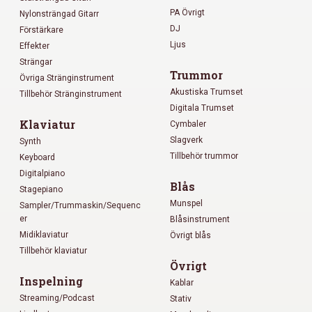
PA Övrigt
Nylonsträngad Gitarr
DJ
Förstärkare
Ljus
Effekter
Strängar
Trummor
Övriga Stränginstrument
Akustiska Trumset
Tillbehör Stränginstrument
Digitala Trumset
Klaviatur
Cymbaler
Slagverk
Synth
Tillbehör trummor
Keyboard
Digitalpiano
Blås
Stagepiano
Munspel
Sampler/Trummaskin/Sequenc
er
Blåsinstrument
Midiklaviatur
Övrigt blås
Tillbehör klaviatur
Övrigt
Inspelning
Kablar
Streaming/Podcast
Stativ