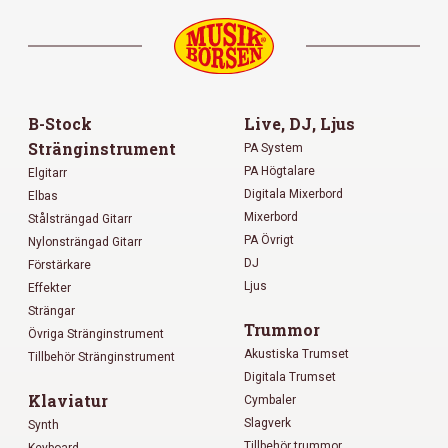
B-Stock
Live, DJ, Ljus
Stränginstrument
PA System
PA Högtalare
Elgitarr
Digitala Mixerbord
Elbas
Mixerbord
Stålsträngad Gitarr
PA Övrigt
Nylonsträngad Gitarr
DJ
Förstärkare
Ljus
Effekter
Strängar
Trummor
Övriga Stränginstrument
Akustiska Trumset
Tillbehör Stränginstrument
Digitala Trumset
Klaviatur
Cymbaler
Slagverk
Synth
Tillbehör trummor
Keyboard