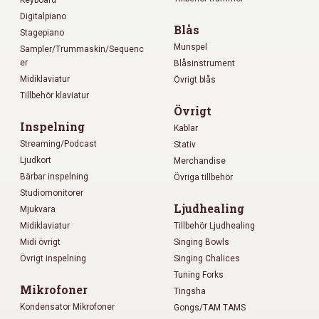
Digitalpiano
Blås
Stagepiano
Munspel
Sampler/Trummaskin/Sequenc
er
Blåsinstrument
Midiklaviatur
Övrigt blås
Tillbehör klaviatur
Övrigt
Inspelning
Kablar
Streaming/Podcast
Stativ
Ljudkort
Merchandise
Bärbar inspelning
Övriga tillbehör
Studiomonitorer
Ljudhealing
Mjukvara
Midiklaviatur
Tillbehör Ljudhealing
Midi övrigt
Singing Bowls
Övrigt inspelning
Singing Chalices
Tuning Forks
Mikrofoner
Tingsha
Kondensator Mikrofoner
Gongs/TAM TAMS