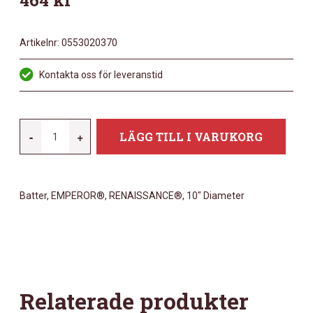
464
kr
Artikelnr:
0553020370
Kontakta oss för leveranstid
REMO
-
+
LÄGG TILL I VARUKORG
10"
EMPEROR
RENAISSANCE
Batter, EMPEROR®, RENAISSANCE®, 10″ Diameter
MÄNGD
Relaterade produkter