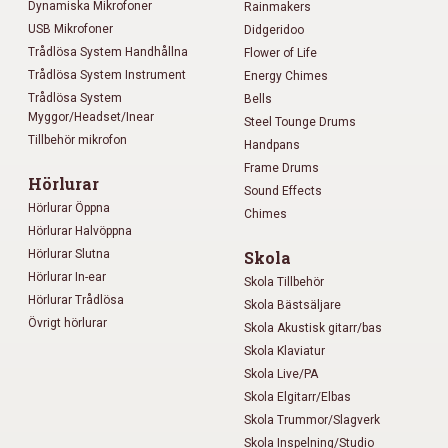
Dynamiska Mikrofoner
Rainmakers
USB Mikrofoner
Didgeridoo
Trådlösa System Handhållna
Flower of Life
Trådlösa System Instrument
Energy Chimes
Trådlösa System
Bells
Myggor/Headset/Inear
Steel Tounge Drums
Tillbehör mikrofon
Handpans
Frame Drums
Hörlurar
Sound Effects
Hörlurar Öppna
Chimes
Hörlurar Halvöppna
Hörlurar Slutna
Skola
Hörlurar In-ear
Skola Tillbehör
Hörlurar Trådlösa
Skola Bästsäljare
Övrigt hörlurar
Skola Akustisk gitarr/bas
Skola Klaviatur
Skola Live/PA
Skola Elgitarr/Elbas
Skola Trummor/Slagverk
Skola Inspelning/Studio