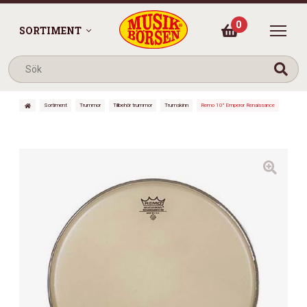
0
SORTIMENT
Sortiment
Trummor
Tillbehör trummor
Trumskinn
Remo 10″ Emperor Renaissance