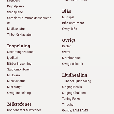
Keyboard
Digitalpiano
Blås
Stagepiano
Munspel
Sampler/Trummaskin/Sequenc
er
Blåsinstrument
Midiklaviatur
Övrigt blås
Tillbehör klaviatur
Övrigt
Inspelning
Kablar
Streaming/Podcast
Stativ
Ljudkort
Merchandise
Bärbar inspelning
Övriga tillbehör
Studiomonitorer
Ljudhealing
Mjukvara
Midiklaviatur
Tillbehör Ljudhealing
Midi övrigt
Singing Bowls
Övrigt inspelning
Singing Chalices
Tuning Forks
Mikrofoner
Tingsha
Kondensator Mikrofoner
Gongs/TAM TAMS