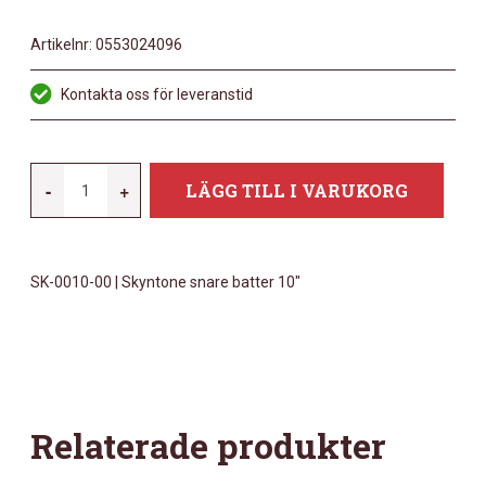
Artikelnr:
0553024096
Kontakta oss för leveranstid
REMO
-
+
LÄGG TILL I VARUKORG
10"
SKYNTONE
SNARE
SK-0010-00 | Skyntone snare batter 10″
BATTER
MÄNGD
Relaterade produkter