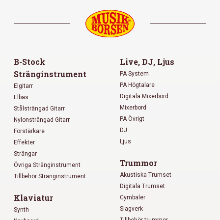
B-Stock
Live, DJ, Ljus
Stränginstrument
PA System
PA Högtalare
Elgitarr
Digitala Mixerbord
Elbas
Mixerbord
Stålsträngad Gitarr
PA Övrigt
Nylonsträngad Gitarr
DJ
Förstärkare
Ljus
Effekter
Strängar
Trummor
Övriga Stränginstrument
Akustiska Trumset
Tillbehör Stränginstrument
Digitala Trumset
Klaviatur
Cymbaler
Slagverk
Synth
Tillbehör trummor