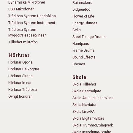
Dynamiska Mikrofoner
Rainmakers
USB Mikrofoner
Didgeridoo
Trådlösa System Handhållna
Flower of Life
Trådlösa System Instrument
Energy Chimes
Trådlösa System
Bells
Myggor/Headset/Inear
Steel Tounge Drums
Tillbehör mikrofon
Handpans
Frame Drums
Hörlurar
Sound Effects
Hörlurar Öppna
Chimes
Hörlurar Halvöppna
Hörlurar Slutna
Skola
Hörlurar In-ear
Skola Tillbehör
Hörlurar Trådlösa
Skola Bästsäljare
Övrigt hörlurar
Skola Akustisk gitarr/bas
Skola Klaviatur
Skola Live/PA
Skola Elgitarr/Elbas
Skola Trummor/Slagverk
Skola Inspelning/Studio