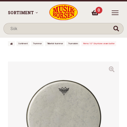
0
SORTIMENT
Sortiment
Trummor
Tillbehör trummor
Trumskinn
Remo 10″ Skyntone snare batter