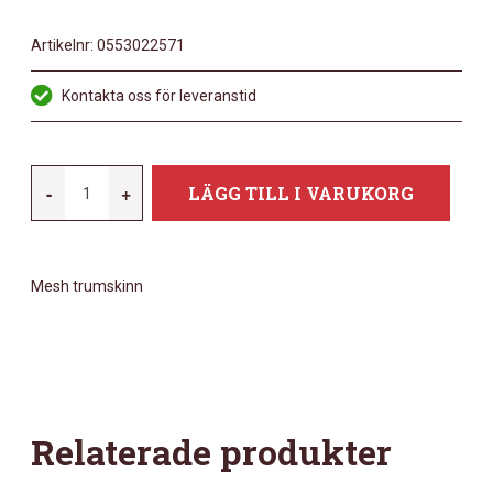
Artikelnr:
0553022571
Kontakta oss för leveranstid
REMO
-
+
LÄGG TILL I VARUKORG
12"
SILENTSTROKE
MESHHEAD
Mesh trumskinn
MÄNGD
Relaterade produkter