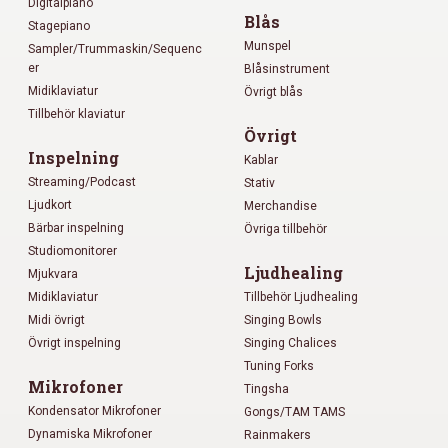
Digitalpiano
Blås
Stagepiano
Munspel
Sampler/Trummaskin/Sequenc
er
Blåsinstrument
Midiklaviatur
Övrigt blås
Tillbehör klaviatur
Övrigt
Inspelning
Kablar
Streaming/Podcast
Stativ
Ljudkort
Merchandise
Bärbar inspelning
Övriga tillbehör
Studiomonitorer
Ljudhealing
Mjukvara
Midiklaviatur
Tillbehör Ljudhealing
Midi övrigt
Singing Bowls
Övrigt inspelning
Singing Chalices
Tuning Forks
Mikrofoner
Tingsha
Kondensator Mikrofoner
Gongs/TAM TAMS
Dynamiska Mikrofoner
Rainmakers