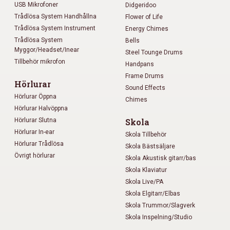
USB Mikrofoner
Didgeridoo
Trådlösa System Handhållna
Flower of Life
Trådlösa System Instrument
Energy Chimes
Trådlösa System
Bells
Myggor/Headset/Inear
Steel Tounge Drums
Tillbehör mikrofon
Handpans
Frame Drums
Hörlurar
Sound Effects
Hörlurar Öppna
Chimes
Hörlurar Halvöppna
Hörlurar Slutna
Skola
Hörlurar In-ear
Skola Tillbehör
Hörlurar Trådlösa
Skola Bästsäljare
Övrigt hörlurar
Skola Akustisk gitarr/bas
Skola Klaviatur
Skola Live/PA
Skola Elgitarr/Elbas
Skola Trummor/Slagverk
Skola Inspelning/Studio