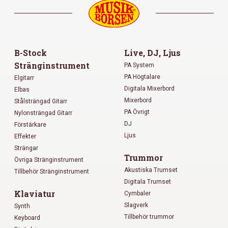
B-Stock
Live, DJ, Ljus
Stränginstrument
PA System
PA Högtalare
Elgitarr
Digitala Mixerbord
Elbas
Mixerbord
Stålsträngad Gitarr
PA Övrigt
Nylonsträngad Gitarr
DJ
Förstärkare
Ljus
Effekter
Strängar
Trummor
Övriga Stränginstrument
Akustiska Trumset
Tillbehör Stränginstrument
Digitala Trumset
Klaviatur
Cymbaler
Slagverk
Synth
Tillbehör trummor
Keyboard