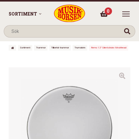
0
SORTIMENT
Sortiment
Trummor
Tillbehör trummor
Trumskinn
Remo 12″ Silentstroke Meshhead