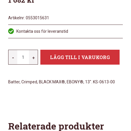
1 682
kr
Artikelnr:
0553015631
Kontakta oss för leveranstid
REMO
-
+
LÄGG TILL I VARUKORG
13"
BLACK
MAX
Batter, Crimped, BLACK MAX®, EBONY®, 13″. KS-0613-00
EBONY
MÄNGD
Relaterade produkter