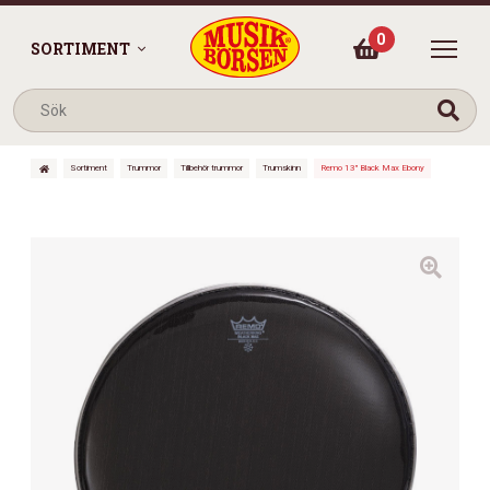
0
SORTIMENT
Sortiment
Trummor
Tillbehör trummor
Trumskinn
Remo 13″ Black Max Ebony