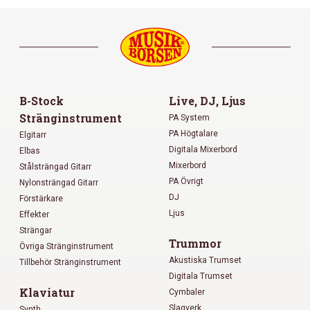
B-Stock
Live, DJ, Ljus
Stränginstrument
PA System
PA Högtalare
Elgitarr
Digitala Mixerbord
Elbas
Mixerbord
Stålsträngad Gitarr
PA Övrigt
Nylonsträngad Gitarr
DJ
Förstärkare
Ljus
Effekter
Strängar
Trummor
Övriga Stränginstrument
Akustiska Trumset
Tillbehör Stränginstrument
Digitala Trumset
Klaviatur
Cymbaler
Slagverk
Synth