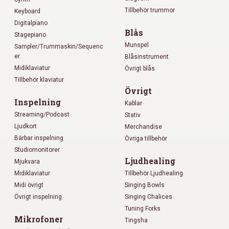
Tillbehör trummor
Keyboard
Digitalpiano
Blås
Stagepiano
Munspel
Sampler/Trummaskin/Sequenc
er
Blåsinstrument
Midiklaviatur
Övrigt blås
Tillbehör klaviatur
Övrigt
Inspelning
Kablar
Streaming/Podcast
Stativ
Ljudkort
Merchandise
Bärbar inspelning
Övriga tillbehör
Studiomonitorer
Ljudhealing
Mjukvara
Midiklaviatur
Tillbehör Ljudhealing
Midi övrigt
Singing Bowls
Övrigt inspelning
Singing Chalices
Tuning Forks
Mikrofoner
Tingsha