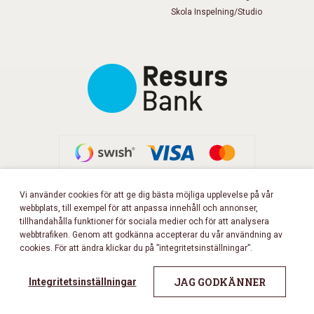
Skola Inspelning/Studio
Vi använder cookies för att ge dig bästa möjliga upplevelse på vår
webbplats, till exempel för att anpassa innehåll och annonser,
FÖLJ OSS PÅ FACEBOOK!
tillhandahålla funktioner för sociala medier och för att analysera
webbtrafiken. Genom att godkänna accepterar du vår användning av
cookies. För att ändra klickar du på ”integritetsinställningar”.
Copyright 2026 © Musikbörsen
All rights reserved.
JAG GODKÄNNER
Integritetsinställningar