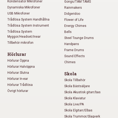
Kondensator Mikrofoner
Gongs/TAM TAMS
Dynamiska Mikrofoner
Rainmakers
USB Mikrofoner
Didgeridoo
Trådlösa System Handhållna
Flower of Life
Trådlösa System Instrument
Energy Chimes
Trådlösa System
Bells
Myggor/Headset/Inear
Steel Tounge Drums
Tillbehör mikrofon
Handpans
Frame Drums
Hörlurar
Sound Effects
Hörlurar Öppna
Chimes
Hörlurar Halvöppna
Hörlurar Slutna
Skola
Hörlurar In-ear
Skola Tillbehör
Hörlurar Trådlösa
Skola Bästsäljare
Övrigt hörlurar
Skola Akustisk gitarr/bas
Skola Klaviatur
Skola Live/PA
Skola Elgitarr/Elbas
Skola Trummor/Slagverk