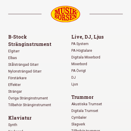
B-Stock
Live, DJ, Ljus
Stränginstrument
PA System
PA Högtalare
Elgitarr
Digitala Mixerbord
Elbas
Mixerbord
Stålsträngad Gitarr
PA Övrigt
Nylonsträngad Gitarr
DJ
Förstärkare
Ljus
Effekter
Strängar
Trummor
Övriga Stränginstrument
Akustiska Trumset
Tillbehör Stränginstrument
Digitala Trumset
Klaviatur
Cymbaler
Slagverk
Synth
Tillbehör trummor