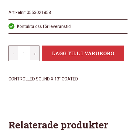
Artikelnr:
0553021858
Kontakta oss för leveranstid
REMO
-
+
LÄGG TILL I VARUKORG
13"
CONTROLLED
SOUND
CONTROLLED SOUND X 13″ COATED.
X
COATED
MÄNGD
Relaterade produkter