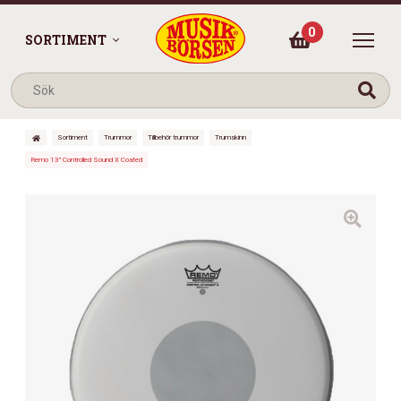
0
SORTIMENT
Sortiment
Trummor
Tillbehör trummor
Trumskinn
Remo 13″ Controlled Sound X Coated