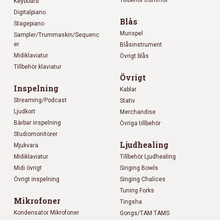
Keyboard
Digitalpiano
Blås
Stagepiano
Munspel
Sampler/Trummaskin/Sequenc
er
Blåsinstrument
Midiklaviatur
Övrigt blås
Tillbehör klaviatur
Övrigt
Inspelning
Kablar
Streaming/Podcast
Stativ
Ljudkort
Merchandise
Bärbar inspelning
Övriga tillbehör
Studiomonitorer
Ljudhealing
Mjukvara
Midiklaviatur
Tillbehör Ljudhealing
Midi övrigt
Singing Bowls
Övrigt inspelning
Singing Chalices
Tuning Forks
Mikrofoner
Tingsha
Kondensator Mikrofoner
Gongs/TAM TAMS