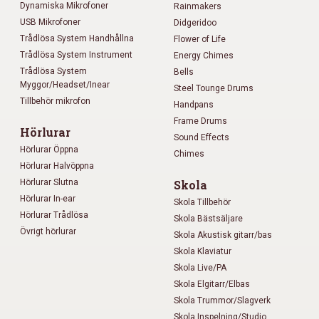
Dynamiska Mikrofoner
Rainmakers
USB Mikrofoner
Didgeridoo
Trådlösa System Handhållna
Flower of Life
Trådlösa System Instrument
Energy Chimes
Trådlösa System
Bells
Myggor/Headset/Inear
Steel Tounge Drums
Tillbehör mikrofon
Handpans
Frame Drums
Hörlurar
Sound Effects
Hörlurar Öppna
Chimes
Hörlurar Halvöppna
Hörlurar Slutna
Skola
Hörlurar In-ear
Skola Tillbehör
Hörlurar Trådlösa
Skola Bästsäljare
Övrigt hörlurar
Skola Akustisk gitarr/bas
Skola Klaviatur
Skola Live/PA
Skola Elgitarr/Elbas
Skola Trummor/Slagverk
Skola Inspelning/Studio