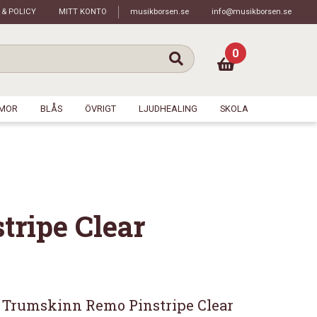
 & POLICY
MITT KONTO
musikborsen.se
info@musikborsen.se
0
MOR
BLÅS
ÖVRIGT
LJUDHEALING
SKOLA
tripe Clear
ar Trumskinn Remo Pinstripe Clear