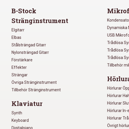
B-Stock
Mikrof
Stränginstrument
Kondensato
Dynamiska 
Elgitarr
USB Mikrof
Elbas
Trådlösa S
Stålsträngad Gitarr
Trådlösa S
Nylonsträngad Gitarr
Trådlösa S
Förstärkare
Tillbehör m
Effekter
Strängar
Hörlur
Övriga Stränginstrument
Hörlurar Öp
Tillbehör Stränginstrument
Hörlurar Ha
Klaviatur
Hörlurar Sl
Hörlurar In-
Synth
Hörlurar Tr
Keyboard
Övrigt hörlu
Digitalpiano