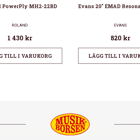
d PowerPly MH2-22BD
Evans 20″ EMAD Resona
ROLAND
EVANS
1 430
kr
820
kr
G TILL I VARUKORG
LÄGG TILL I VARU