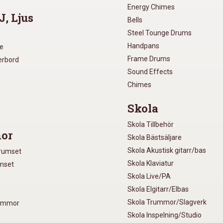
Energy Chimes
J, Ljus
Bells
Steel Tounge Drums
Handpans
re
Frame Drums
xerbord
Sound Effects
Chimes
Skola
Skola Tillbehör
or
Skola Bästsäljare
Skola Akustisk gitarr/bas
Trumset
Skola Klaviatur
umset
Skola Live/PA
Skola Elgitarr/Elbas
Skola Trummor/Slagverk
rummor
Skola Inspelning/Studio