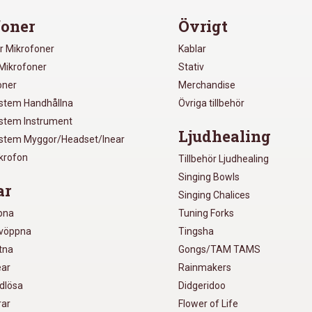
oner
Övrigt
r Mikrofoner
Kablar
Mikrofoner
Stativ
oner
Merchandise
ystem Handhållna
Övriga tillbehör
ystem Instrument
Ljudhealing
ystem Myggor/Headset/Inear
ikrofon
Tillbehör Ljudhealing
Singing Bowls
ar
Singing Chalices
pna
Tuning Forks
lvöppna
Tingsha
utna
Gongs/TAM TAMS
ear
Rainmakers
ådlösa
Didgeridoo
rar
Flower of Life