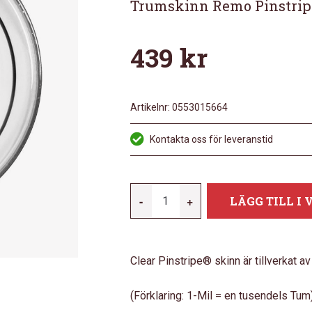
Trumskinn Remo Pinstrip
439
kr
Artikelnr:
0553015664
Kontakta oss för leveranstid
REMO
-
+
LÄGG TILL I
13"
PINSTRIPE
CLEAR
Clear Pinstripe® skinn är tillverkat av
MÄNGD
(Förklaring: 1-Mil = en tusendels Tum)