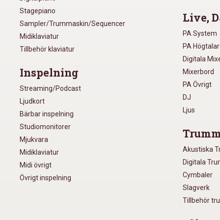
Stagepiano
Live, D
Sampler/Trummaskin/Sequencer
PA System
Midiklaviatur
PA Högtala
Tillbehör klaviatur
Digitala Mi
Inspelning
Mixerbord
PA Övrigt
Streaming/Podcast
DJ
Ljudkort
Ljus
Bärbar inspelning
Studiomonitorer
Trumm
Mjukvara
Akustiska 
Midiklaviatur
Digitala Tr
Midi övrigt
Cymbaler
Övrigt inspelning
Slagverk
Tillbehör t