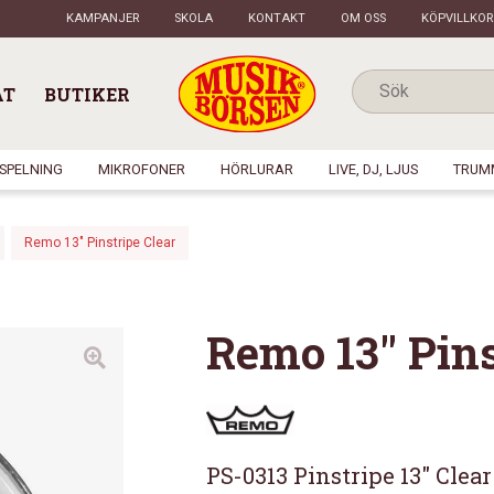
KAMPANJER
SKOLA
KONTAKT
OM OSS
KÖPVILLKOR
AT
BUTIKER
NSPELNING
MIKROFONER
HÖRLURAR
LIVE, DJ, LJUS
TRUM
Remo 13″ Pinstripe Clear
Remo 13″ Pins
PS-0313 Pinstripe 13″ Cle