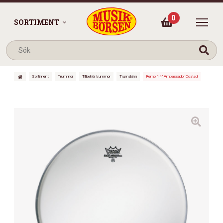
0
SORTIMENT
Sortiment
Trummor
Tillbehör trummor
Trumskinn
Remo 14″ Ambassador Coated