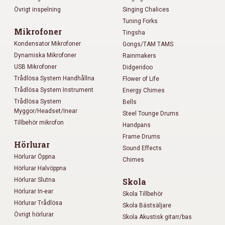
Övrigt inspelning
Singing Chalices
Tuning Forks
Mikrofoner
Tingsha
Kondensator Mikrofoner
Gongs/TAM TAMS
Dynamiska Mikrofoner
Rainmakers
USB Mikrofoner
Didgeridoo
Trådlösa System Handhållna
Flower of Life
Trådlösa System Instrument
Energy Chimes
Trådlösa System
Bells
Myggor/Headset/Inear
Steel Tounge Drums
Tillbehör mikrofon
Handpans
Frame Drums
Hörlurar
Sound Effects
Hörlurar Öppna
Chimes
Hörlurar Halvöppna
Hörlurar Slutna
Skola
Hörlurar In-ear
Skola Tillbehör
Hörlurar Trådlösa
Skola Bästsäljare
Övrigt hörlurar
Skola Akustisk gitarr/bas