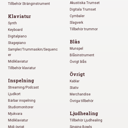
Akustiska Trumset
Tillbehör Stränginstrument
Digitala Trumset
Klaviatur
Cymbaler
Slagverk
Synth
Tillbehör trummor
Keyboard
Digitalpiano
Blås
Stagepiano
Munspel
Sampler/Trummaskin/Sequenc
er
Blåsinstrument
Midiklaviatur
Övrigt blås
Tillbehör klaviatur
Övrigt
Inspelning
Kablar
Streaming/Podcast
Stativ
Ljudkort
Merchandise
Bärbar inspelning
Övriga tillbehör
Studiomonitorer
Ljudhealing
Mjukvara
Midiklaviatur
Tillbehör Ljudhealing
Midi övrigt
Singing Bowls