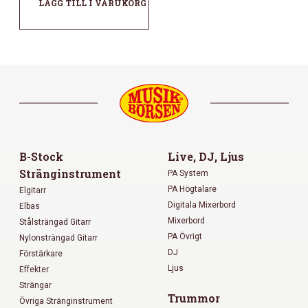
LÄGG TILL I VARUKORG
B-Stock
Live, DJ, Ljus
Stränginstrument
PA System
PA Högtalare
Elgitarr
Digitala Mixerbord
Elbas
Mixerbord
Stålsträngad Gitarr
PA Övrigt
Nylonsträngad Gitarr
DJ
Förstärkare
Ljus
Effekter
Strängar
Trummor
Övriga Stränginstrument