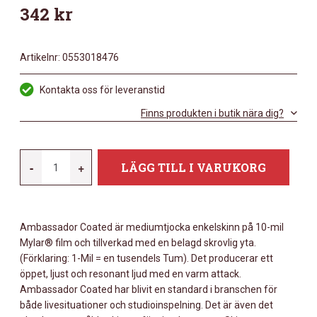
342
kr
Artikelnr:
0553018476
Kontakta oss för leveranstid
Finns produkten i butik nära dig?
REMO
-
+
LÄGG TILL I VARUKORG
14"
AMBASSADOR
COATED
Ambassador Coated är mediumtjocka enkelskinn på 10-mil
MÄNGD
Mylar® film och tillverkad med en belagd skrovlig yta.
(Förklaring: 1-Mil = en tusendels Tum). Det producerar ett
öppet, ljust och resonant ljud med en varm attack.
Ambassador Coated har blivit en standard i branschen för
både livesituationer och studioinspelning. Det är även det