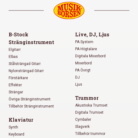
B-Stock
Live, DJ, Ljus
Stränginstrument
PA System
PA Högtalare
Elgitarr
Digitala Mixerbord
Elbas
Mixerbord
Stålsträngad Gitarr
PA Övrigt
Nylonsträngad Gitarr
DJ
Förstärkare
Ljus
Effekter
Strängar
Trummor
Övriga Stränginstrument
Akustiska Trumset
Tillbehör Stränginstrument
Digitala Trumset
Klaviatur
Cymbaler
Slagverk
Synth
Tillbehör trummor
Keyboard