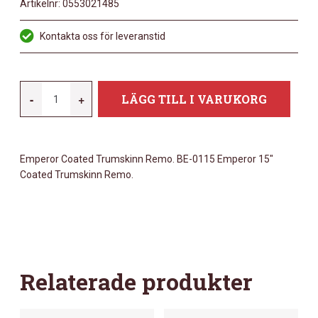
Artikelnr:
0553021485
Kontakta oss för leveranstid
REMO
-
+
LÄGG TILL I VARUKORG
15"
EMPEROR
COATED
Emperor Coated Trumskinn Remo. BE-0115 Emperor 15″
MÄNGD
Coated Trumskinn Remo.
Relaterade produkter