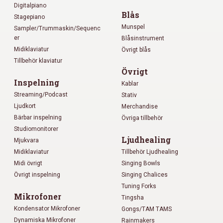
Digitalpiano
Blås
Stagepiano
Munspel
Sampler/Trummaskin/Sequenc
er
Blåsinstrument
Midiklaviatur
Övrigt blås
Tillbehör klaviatur
Övrigt
Inspelning
Kablar
Streaming/Podcast
Stativ
Ljudkort
Merchandise
Bärbar inspelning
Övriga tillbehör
Studiomonitorer
Ljudhealing
Mjukvara
Midiklaviatur
Tillbehör Ljudhealing
Midi övrigt
Singing Bowls
Övrigt inspelning
Singing Chalices
Tuning Forks
Mikrofoner
Tingsha
Kondensator Mikrofoner
Gongs/TAM TAMS
Dynamiska Mikrofoner
Rainmakers