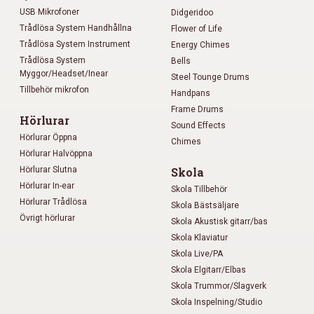
USB Mikrofoner
Didgeridoo
Trådlösa System Handhållna
Flower of Life
Trådlösa System Instrument
Energy Chimes
Trådlösa System
Bells
Myggor/Headset/Inear
Steel Tounge Drums
Tillbehör mikrofon
Handpans
Frame Drums
Hörlurar
Sound Effects
Hörlurar Öppna
Chimes
Hörlurar Halvöppna
Hörlurar Slutna
Skola
Hörlurar In-ear
Skola Tillbehör
Hörlurar Trådlösa
Skola Bästsäljare
Övrigt hörlurar
Skola Akustisk gitarr/bas
Skola Klaviatur
Skola Live/PA
Skola Elgitarr/Elbas
Skola Trummor/Slagverk
Skola Inspelning/Studio