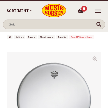
0
SORTIMENT
Sortiment
Trummor
Tillbehör trummor
Trumskinn
Remo 15″ Emperor Coated