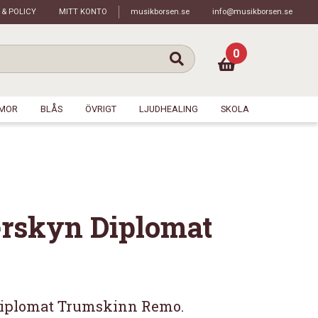
 & POLICY
MITT KONTO
musikborsen.se
info@musikborsen.se
0
MOR
BLÅS
ÖVRIGT
LJUDHEALING
SKOLA
erskyn Diplomat
 Diplomat Trumskinn Remo.