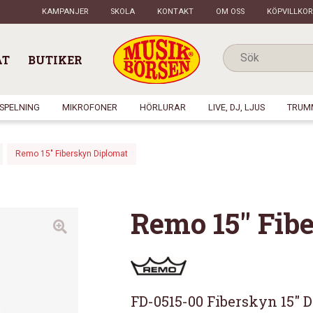
KAMPANJER
SKOLA
KONTAKT
OM OSS
KÖPVILLKOR
AT
BUTIKER
NSPELNING
MIKROFONER
HÖRLURAR
LIVE, DJ, LJUS
TRUM
Remo 15″ Fiberskyn Diplomat
Remo 15″ Fib
FD-0515-00 Fiberskyn 15″