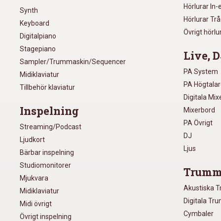
Hörlurar In-
Synth
Hörlurar Tr
Keyboard
Övrigt hörlu
Digitalpiano
Stagepiano
Live, D
Sampler/Trummaskin/Sequencer
PA System
Midiklaviatur
PA Högtala
Tillbehör klaviatur
Digitala Mi
Inspelning
Mixerbord
PA Övrigt
Streaming/Podcast
DJ
Ljudkort
Ljus
Bärbar inspelning
Studiomonitorer
Trumm
Mjukvara
Akustiska 
Midiklaviatur
Digitala Tr
Midi övrigt
Cymbaler
Övrigt inspelning