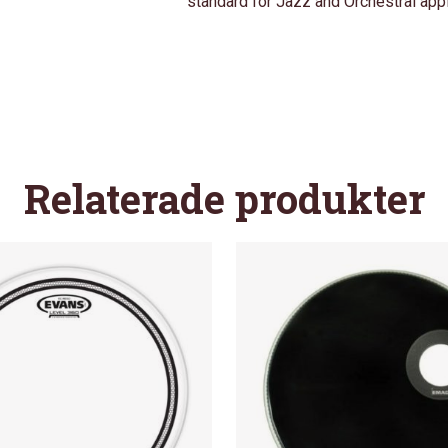
standard for Jazz and Orchestral appl
Relaterade produkter