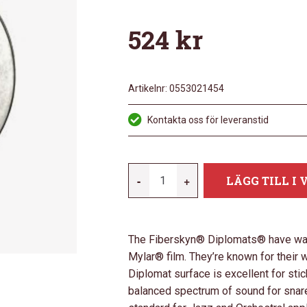
524
kr
Artikelnr:
0553021454
Kontakta oss för leveranstid
REMO
-
+
LÄGG TILL I
15"
FIBERSKYN
DIPLOMAT
The Fiberskyn® Diplomats® have warm 
MÄNGD
Mylar® film. They’re known for their 
Diplomat surface is excellent for st
balanced spectrum of sound for snar