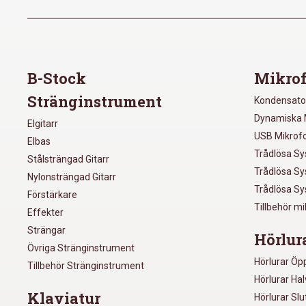
B-Stock
Mikrof
Stränginstrument
Kondensato
Dynamiska 
Elgitarr
USB Mikrof
Elbas
Trådlösa S
Stålsträngad Gitarr
Trådlösa S
Nylonsträngad Gitarr
Trådlösa S
Förstärkare
Tillbehör m
Effekter
Strängar
Hörlur
Övriga Stränginstrument
Hörlurar Öp
Tillbehör Stränginstrument
Hörlurar Ha
Klaviatur
Hörlurar Sl