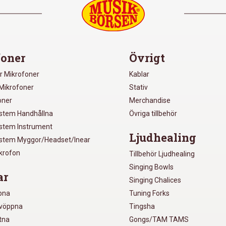
oner
Övrigt
r Mikrofoner
Kablar
Mikrofoner
Stativ
oner
Merchandise
ystem Handhållna
Övriga tillbehör
ystem Instrument
Ljudhealing
ystem Myggor/Headset/Inear
ikrofon
Tillbehör Ljudhealing
Singing Bowls
ar
Singing Chalices
pna
Tuning Forks
lvöppna
Tingsha
utna
Gongs/TAM TAMS