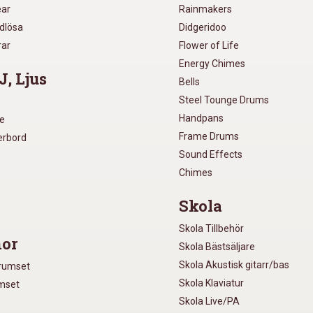
ear
Rainmakers
ådlösa
Didgeridoo
rar
Flower of Life
Energy Chimes
J, Ljus
Bells
Steel Tounge Drums
Handpans
re
Frame Drums
xerbord
Sound Effects
Chimes
Skola
Skola Tillbehör
or
Skola Bästsäljare
Skola Akustisk gitarr/bas
Trumset
Skola Klaviatur
umset
Skola Live/PA