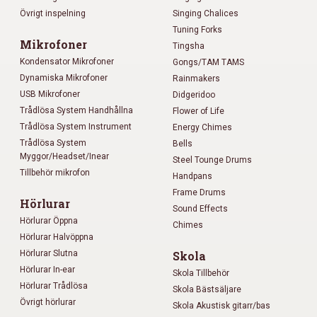
Övrigt inspelning
Singing Chalices
Tuning Forks
Mikrofoner
Tingsha
Kondensator Mikrofoner
Gongs/TAM TAMS
Dynamiska Mikrofoner
Rainmakers
USB Mikrofoner
Didgeridoo
Trådlösa System Handhållna
Flower of Life
Trådlösa System Instrument
Energy Chimes
Trådlösa System
Bells
Myggor/Headset/Inear
Steel Tounge Drums
Tillbehör mikrofon
Handpans
Frame Drums
Hörlurar
Sound Effects
Hörlurar Öppna
Chimes
Hörlurar Halvöppna
Hörlurar Slutna
Skola
Hörlurar In-ear
Skola Tillbehör
Hörlurar Trådlösa
Skola Bästsäljare
Övrigt hörlurar
Skola Akustisk gitarr/bas