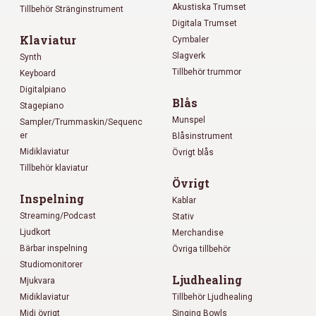
Akustiska Trumset
Tillbehör Stränginstrument
Digitala Trumset
Klaviatur
Cymbaler
Slagverk
Synth
Tillbehör trummor
Keyboard
Digitalpiano
Blås
Stagepiano
Munspel
Sampler/Trummaskin/Sequenc
er
Blåsinstrument
Midiklaviatur
Övrigt blås
Tillbehör klaviatur
Övrigt
Inspelning
Kablar
Streaming/Podcast
Stativ
Ljudkort
Merchandise
Bärbar inspelning
Övriga tillbehör
Studiomonitorer
Ljudhealing
Mjukvara
Midiklaviatur
Tillbehör Ljudhealing
Midi övrigt
Singing Bowls