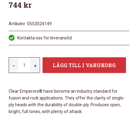
744
kr
Artikelnr:
0553024149
Kontakta oss för leveranstid
REMO
-
+
LÄGG TILL I VARUKORG
18"
EMPEROR
SMOOTH
Clear Emperors® have become an industry standard for
WHITE
fusion and rock applications. They offer the clarity of single-
BASS
ply heads with the durability of double-ply. Produces open,
DRUM
bright, full tones, with plenty of attack.
MÄNGD