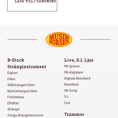
LÄGG TILL I VARUKORG
B-Stock
Live, DJ, Ljus
Stränginstrument
PA System
PA Högtalare
Elgitarr
Digitala Mixerbord
Elbas
Mixerbord
Stålsträngad Gitarr
PA Övrigt
Nylonsträngad Gitarr
DJ
Förstärkare
Ljus
Effekter
Strängar
Trummor
Övriga Stränginstrument