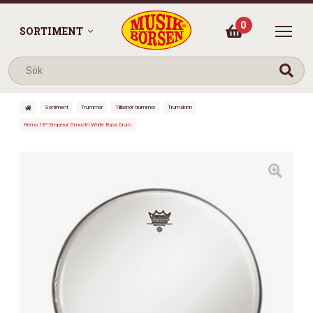
0
SORTIMENT
Sortiment
Trummor
Tillbehör trummor
Trumskinn
Remo 18″ Emperor Smooth White Bass Drum