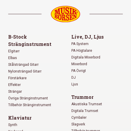
B-Stock
Live, DJ, Ljus
Stränginstrument
PA System
PA Högtalare
Elgitarr
Digitala Mixerbord
Elbas
Mixerbord
Stålsträngad Gitarr
PA Övrigt
Nylonsträngad Gitarr
DJ
Förstärkare
Ljus
Effekter
Strängar
Trummor
Övriga Stränginstrument
Akustiska Trumset
Tillbehör Stränginstrument
Digitala Trumset
Klaviatur
Cymbaler
Slagverk
Synth
Tillbehör trummor