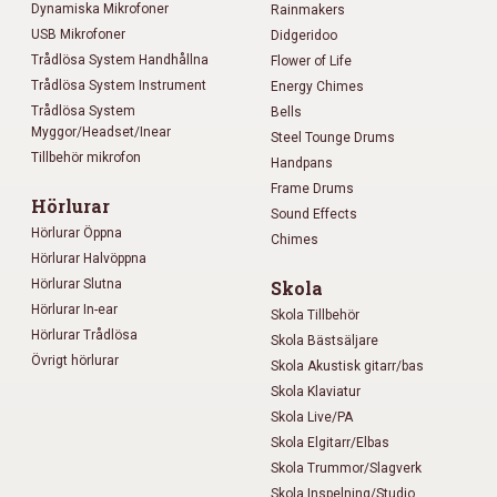
Dynamiska Mikrofoner
Rainmakers
USB Mikrofoner
Didgeridoo
Trådlösa System Handhållna
Flower of Life
Trådlösa System Instrument
Energy Chimes
Trådlösa System
Bells
Myggor/Headset/Inear
Steel Tounge Drums
Tillbehör mikrofon
Handpans
Frame Drums
Hörlurar
Sound Effects
Hörlurar Öppna
Chimes
Hörlurar Halvöppna
Hörlurar Slutna
Skola
Hörlurar In-ear
Skola Tillbehör
Hörlurar Trådlösa
Skola Bästsäljare
Övrigt hörlurar
Skola Akustisk gitarr/bas
Skola Klaviatur
Skola Live/PA
Skola Elgitarr/Elbas
Skola Trummor/Slagverk
Skola Inspelning/Studio