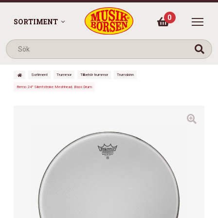
0
SORTIMENT
Sortiment
Trummor
Tillbehör trummor
Trumskinn
Remo 24″ Silentstroke Meshhead. Bass Drum