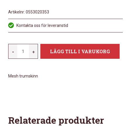
Artikelnr:
0553020353
Kontakta oss för leveranstid
REMO
-
+
LÄGG TILL I VARUKORG
24"
SILENTSTROKE
MESHHEAD.
Mesh trumskinn
BASS
DRUM
MÄNGD
Relaterade produkter