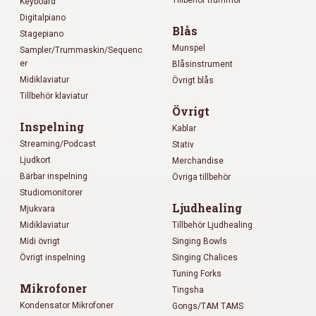
Keyboard
Digitalpiano
Blås
Stagepiano
Munspel
Sampler/Trummaskin/Sequenc
er
Blåsinstrument
Midiklaviatur
Övrigt blås
Tillbehör klaviatur
Övrigt
Inspelning
Kablar
Streaming/Podcast
Stativ
Ljudkort
Merchandise
Bärbar inspelning
Övriga tillbehör
Studiomonitorer
Ljudhealing
Mjukvara
Midiklaviatur
Tillbehör Ljudhealing
Midi övrigt
Singing Bowls
Övrigt inspelning
Singing Chalices
Tuning Forks
Mikrofoner
Tingsha
Kondensator Mikrofoner
Gongs/TAM TAMS