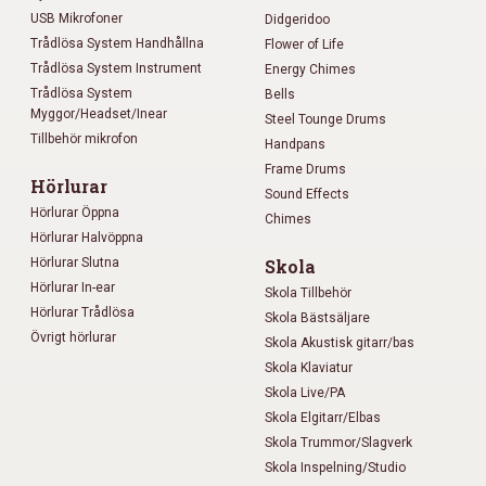
USB Mikrofoner
Didgeridoo
Trådlösa System Handhållna
Flower of Life
Trådlösa System Instrument
Energy Chimes
Trådlösa System
Bells
Myggor/Headset/Inear
Steel Tounge Drums
Tillbehör mikrofon
Handpans
Frame Drums
Hörlurar
Sound Effects
Hörlurar Öppna
Chimes
Hörlurar Halvöppna
Hörlurar Slutna
Skola
Hörlurar In-ear
Skola Tillbehör
Hörlurar Trådlösa
Skola Bästsäljare
Övrigt hörlurar
Skola Akustisk gitarr/bas
Skola Klaviatur
Skola Live/PA
Skola Elgitarr/Elbas
Skola Trummor/Slagverk
Skola Inspelning/Studio