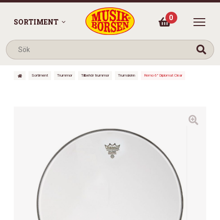
0
SORTIMENT
Sortiment
Trummor
Tillbehör trummor
Trumskinn
Remo 6″ Diplomat Clear