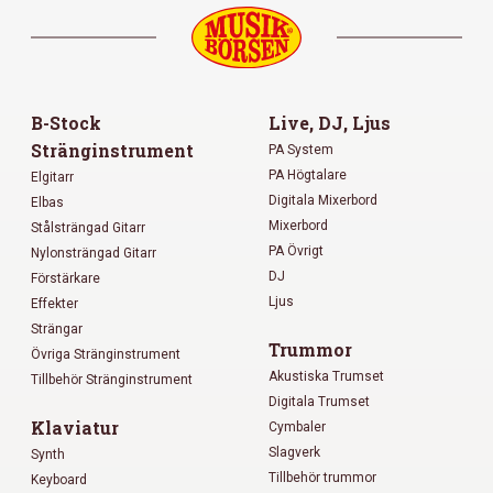
B-Stock
Live, DJ, Ljus
Stränginstrument
PA System
PA Högtalare
Elgitarr
Digitala Mixerbord
Elbas
Mixerbord
Stålsträngad Gitarr
PA Övrigt
Nylonsträngad Gitarr
DJ
Förstärkare
Ljus
Effekter
Strängar
Trummor
Övriga Stränginstrument
Akustiska Trumset
Tillbehör Stränginstrument
Digitala Trumset
Klaviatur
Cymbaler
Slagverk
Synth
Tillbehör trummor
Keyboard