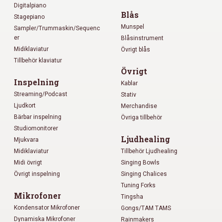
Digitalpiano
Blås
Stagepiano
Munspel
Sampler/Trummaskin/Sequenc
er
Blåsinstrument
Midiklaviatur
Övrigt blås
Tillbehör klaviatur
Övrigt
Inspelning
Kablar
Streaming/Podcast
Stativ
Ljudkort
Merchandise
Bärbar inspelning
Övriga tillbehör
Studiomonitorer
Ljudhealing
Mjukvara
Midiklaviatur
Tillbehör Ljudhealing
Midi övrigt
Singing Bowls
Övrigt inspelning
Singing Chalices
Tuning Forks
Mikrofoner
Tingsha
Kondensator Mikrofoner
Gongs/TAM TAMS
Dynamiska Mikrofoner
Rainmakers