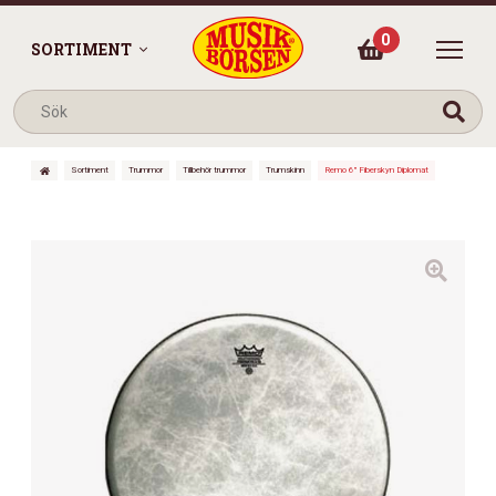
0
SORTIMENT
Sortiment
Trummor
Tillbehör trummor
Trumskinn
Remo 6″ Fiberskyn Diplomat