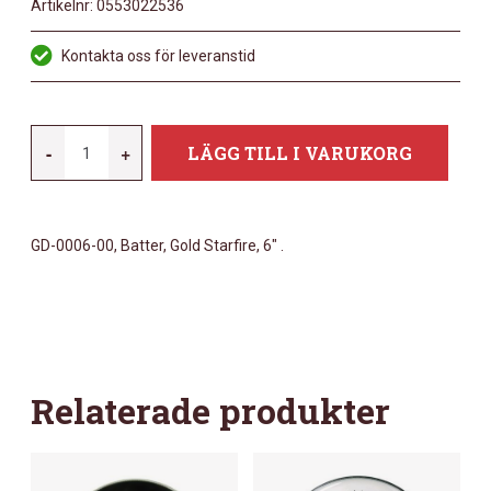
Artikelnr:
0553022536
Kontakta oss för leveranstid
REMO
-
+
LÄGG TILL I VARUKORG
6"
GOLD
STARFIRE
GD-0006-00, Batter, Gold Starfire, 6″ .
MÄNGD
Relaterade produkter