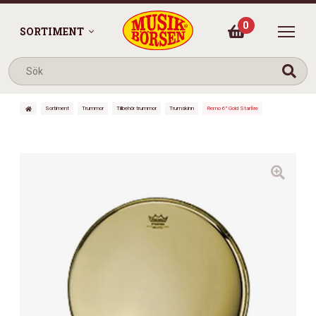
0
SORTIMENT
Sortiment
Trummor
Tillbehör trummor
Trumskinn
Remo 6″ Gold Starfire