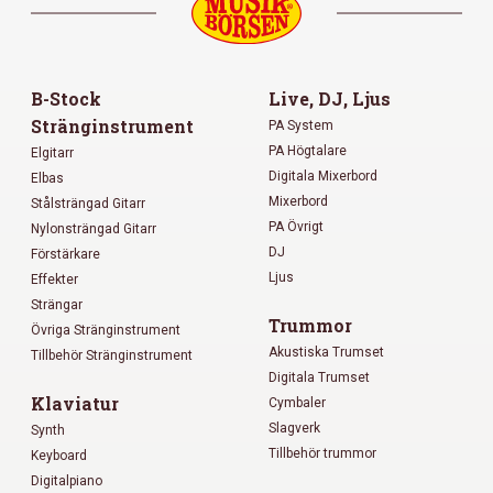
B-Stock
Live, DJ, Ljus
Stränginstrument
PA System
PA Högtalare
Elgitarr
Digitala Mixerbord
Elbas
Mixerbord
Stålsträngad Gitarr
PA Övrigt
Nylonsträngad Gitarr
DJ
Förstärkare
Ljus
Effekter
Strängar
Trummor
Övriga Stränginstrument
Akustiska Trumset
Tillbehör Stränginstrument
Digitala Trumset
Klaviatur
Cymbaler
Slagverk
Synth
Tillbehör trummor
Keyboard
Digitalpiano