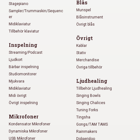
Blås
Stagepiano
Munspel
Sampler/Trummaskin/Sequenc
er
Blåsinstrument
Midiklaviatur
Övrigt blås
Tillbehör klaviatur
Övrigt
Inspelning
Kablar
Streaming/Podcast
Stativ
Ljudkort
Merchandise
Bärbar inspelning
Övriga tillbehör
Studiomonitorer
Ljudhealing
Mjukvara
Midiklaviatur
Tillbehör Ljudhealing
Midi övrigt
Singing Bowls
Övrigt inspelning
Singing Chalices
Tuning Forks
Mikrofoner
Tingsha
Kondensator Mikrofoner
Gongs/TAM TAMS
Dynamiska Mikrofoner
Rainmakers
USB Mikrofoner
Didgeridoo