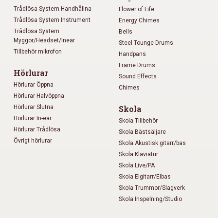
Trådlösa System Handhållna
Flower of Life
Trådlösa System Instrument
Energy Chimes
Trådlösa System
Bells
Myggor/Headset/Inear
Steel Tounge Drums
Tillbehör mikrofon
Handpans
Frame Drums
Hörlurar
Sound Effects
Hörlurar Öppna
Chimes
Hörlurar Halvöppna
Hörlurar Slutna
Skola
Hörlurar In-ear
Skola Tillbehör
Hörlurar Trådlösa
Skola Bästsäljare
Övrigt hörlurar
Skola Akustisk gitarr/bas
Skola Klaviatur
Skola Live/PA
Skola Elgitarr/Elbas
Skola Trummor/Slagverk
Skola Inspelning/Studio