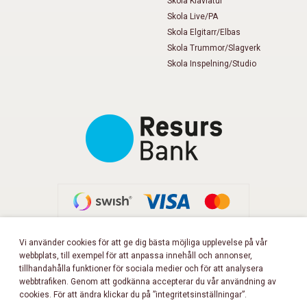
Skola Klaviatur
Skola Live/PA
Skola Elgitarr/Elbas
Skola Trummor/Slagverk
Skola Inspelning/Studio
Vi använder cookies för att ge dig bästa möjliga upplevelse på vår
webbplats, till exempel för att anpassa innehåll och annonser,
FÖLJ OSS PÅ FACEBOOK!
tillhandahålla funktioner för sociala medier och för att analysera
webbtrafiken. Genom att godkänna accepterar du vår användning av
cookies. För att ändra klickar du på ”integritetsinställningar”.
Copyright 2026 © Musikbörsen