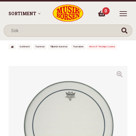
0
SORTIMENT
Sortiment
Trummor
Tillbehör trummor
Trumskinn
Remo 8″ Pinstripe Coated