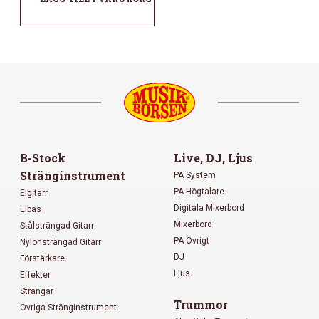
B-Stock
Live, DJ, Ljus
Stränginstrument
PA System
PA Högtalare
Elgitarr
Digitala Mixerbord
Elbas
Mixerbord
Stålsträngad Gitarr
PA Övrigt
Nylonsträngad Gitarr
DJ
Förstärkare
Ljus
Effekter
Strängar
Trummor
Övriga Stränginstrument