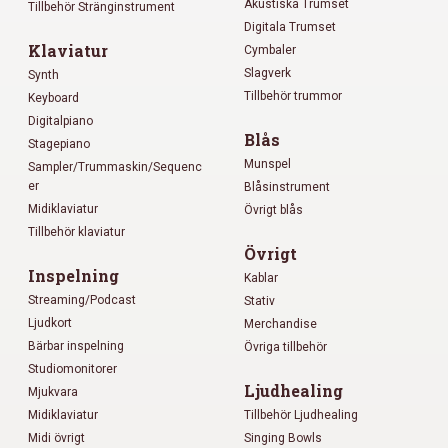
Akustiska Trumset
Tillbehör Stränginstrument
Digitala Trumset
Klaviatur
Cymbaler
Slagverk
Synth
Tillbehör trummor
Keyboard
Digitalpiano
Blås
Stagepiano
Munspel
Sampler/Trummaskin/Sequenc
er
Blåsinstrument
Midiklaviatur
Övrigt blås
Tillbehör klaviatur
Övrigt
Inspelning
Kablar
Streaming/Podcast
Stativ
Ljudkort
Merchandise
Bärbar inspelning
Övriga tillbehör
Studiomonitorer
Ljudhealing
Mjukvara
Midiklaviatur
Tillbehör Ljudhealing
Midi övrigt
Singing Bowls