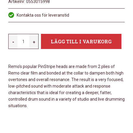
Artikelnr:
0553015998
Kontakta oss för leveranstid
REMO
-
+
LÄGG TILL I VARUKORG
8"
PINSTRIPE
COATED
Remo’s popular PinStripe heads are made from 2 plies of
MÄNGD
Remo clear film and bonded at the collar to dampen both high
overtones and overall resonance. The result is a very focused,
low-pitched sound with moderate attack and response
characteristics that is ideal for creating a deeper, fatter,
controlled drum sound in a variety of studio and live drumming
situations.