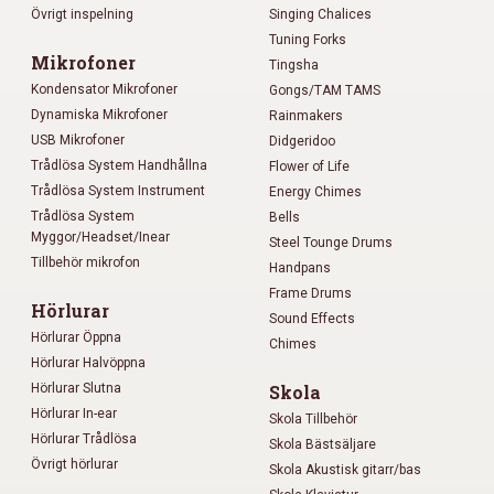
Övrigt inspelning
Singing Chalices
Tuning Forks
Mikrofoner
Tingsha
Kondensator Mikrofoner
Gongs/TAM TAMS
Dynamiska Mikrofoner
Rainmakers
USB Mikrofoner
Didgeridoo
Trådlösa System Handhållna
Flower of Life
Trådlösa System Instrument
Energy Chimes
Trådlösa System
Bells
Myggor/Headset/Inear
Steel Tounge Drums
Tillbehör mikrofon
Handpans
Frame Drums
Hörlurar
Sound Effects
Hörlurar Öppna
Chimes
Hörlurar Halvöppna
Hörlurar Slutna
Skola
Hörlurar In-ear
Skola Tillbehör
Hörlurar Trådlösa
Skola Bästsäljare
Övrigt hörlurar
Skola Akustisk gitarr/bas