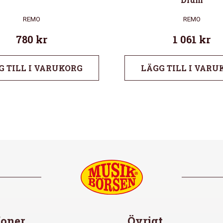
REMO
REMO
780
kr
1 061
kr
G TILL I VARUKORG
LÄGG TILL I VARU
oner
Övrigt