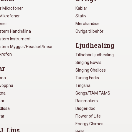
r Mikrofoner
Kablar
Mikrofoner
Stativ
oner
Merchandise
ystem Handhållna
Övriga tillbehör
ystem Instrument
Ljudhealing
ystem Myggor/Headset/Inear
ikrofon
Tillbehör Ljudhealing
Singing Bowls
ar
Singing Chalices
pna
Tuning Forks
lvöppna
Tingsha
utna
Gongs/TAM TAMS
ear
Rainmakers
ådlösa
Didgeridoo
rar
Flower of Life
Energy Chimes
J, Ljus
Bells