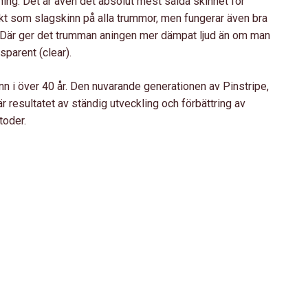
ning. Det är även det absolut mest sålda skinnet för
rkt som slagskinn på alla trummor, men fungerar även bra
. Där ger det trumman aningen mer dämpat ljud än om man
parent (clear).
n i över 40 år. Den nuvarande generationen av Pinstripe,
resultatet av ständig utveckling och förbättring av
toder.