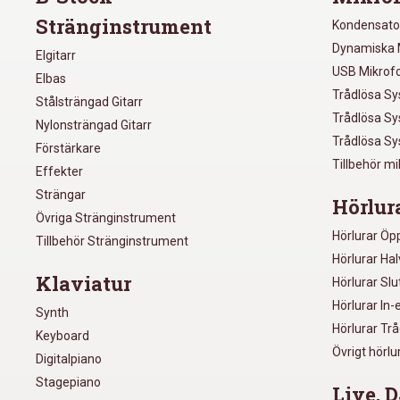
Stränginstrument
Kondensato
Dynamiska 
Elgitarr
USB Mikrof
Elbas
Trådlösa S
Stålsträngad Gitarr
Trådlösa S
Nylonsträngad Gitarr
Trådlösa S
Förstärkare
Tillbehör m
Effekter
Strängar
Hörlur
Övriga Stränginstrument
Hörlurar Öp
Tillbehör Stränginstrument
Hörlurar Ha
Klaviatur
Hörlurar Sl
Hörlurar In-
Synth
Hörlurar Tr
Keyboard
Övrigt hörlu
Digitalpiano
Stagepiano
Live, D