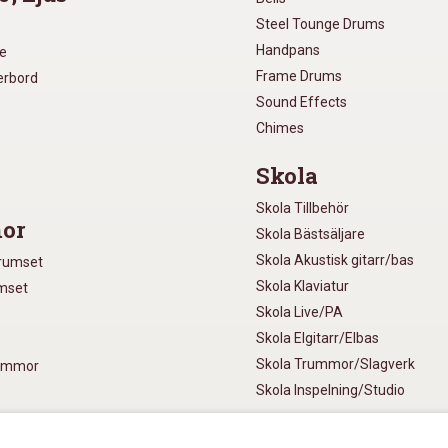
Steel Tounge Drums
Handpans
re
Frame Drums
xerbord
Sound Effects
Chimes
Skola
Skola Tillbehör
or
Skola Bästsäljare
Skola Akustisk gitarr/bas
Trumset
Skola Klaviatur
umset
Skola Live/PA
Skola Elgitarr/Elbas
Skola Trummor/Slagverk
rummor
Skola Inspelning/Studio