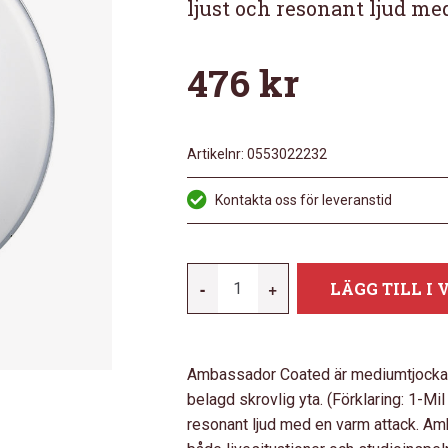
ljust och resonant ljud m
476
kr
Artikelnr:
0553022232
Kontakta oss för leveranstid
REMO
-
+
LÄGG TILL I
AMBASSADOR
COATED
18"
Ambassador Coated är mediumtjocka e
MÄNGD
belagd skrovlig yta. (Förklaring: 1-Mi
resonant ljud med en varm attack. Am