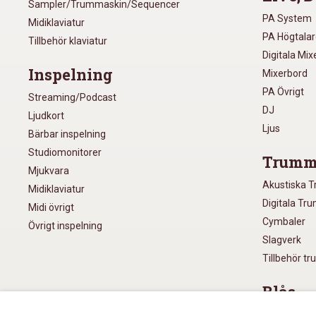
Sampler/Trummaskin/Sequencer
PA System
Midiklaviatur
PA Högtala
Tillbehör klaviatur
Digitala Mi
Inspelning
Mixerbord
PA Övrigt
Streaming/Podcast
DJ
Ljudkort
Ljus
Bärbar inspelning
Studiomonitorer
Trumm
Mjukvara
Akustiska 
Midiklaviatur
Digitala Tr
Midi övrigt
Cymbaler
Övrigt inspelning
Slagverk
Tillbehör t
Blås
Munspel