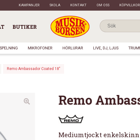
KAMPANJER
SKOLA
KONTAKT
OM OSS
KÖPVILLKOR
AT
BUTIKER
NSPELNING
MIKROFONER
HÖRLURAR
LIVE, DJ, LJUS
TRUM
Remo Ambassador Coated 18″
Remo Ambassa
Mediumtjockt enkelskinn 