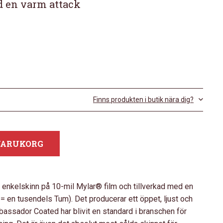
ed en varm attack
Finns produkten i butik nära dig?
 VARUKORG
nkelskinn på 10-mil Mylar® film och tillverkad med en
l = en tusendels Tum). Det producerar ett öppet, ljust och
bassador Coated har blivit en standard i branschen för