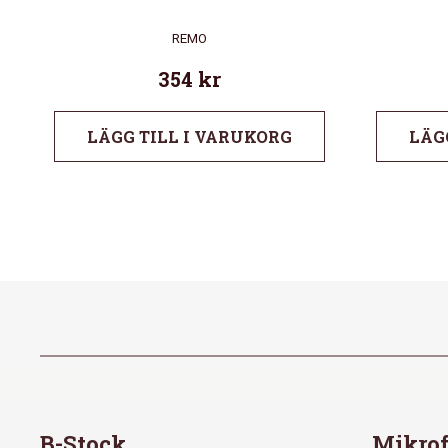
REMO
354
kr
LÄGG TILL I VARUKORG
LÄG
B-Stock
Mikrof