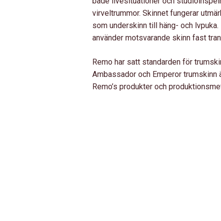
både livesituationer och studioinspel
virveltrummor. Skinnet fungerar utmä
som underskinn till häng- och lvpuka
använder motsvarande skinn fast trans
Remo har satt standarden för trumskin
Ambassador och Emperor trumskinn är 
Remo’s produkter och produktionsme