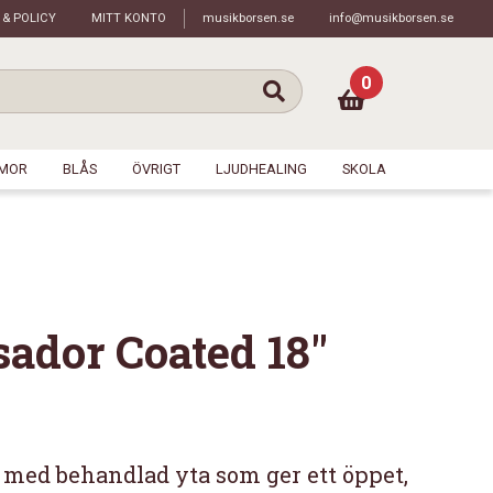
 & POLICY
MITT KONTO
musikborsen.se
info@musikborsen.se
0
MOR
BLÅS
ÖVRIGT
LJUDHEALING
SKOLA
dor Coated 18″
med behandlad yta som ger ett öppet,