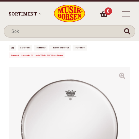
0
SORTIMENT
Sortiment
Trummor
Tillbehör trummor
Trumskinn
Remo Ambassador Smooth White 18″ Bass Drum