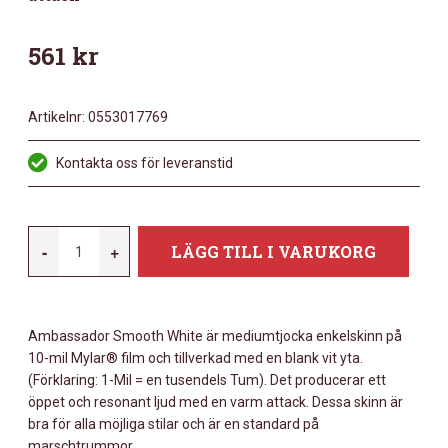
561
kr
Artikelnr:
0553017769
Kontakta oss för leveranstid
REMO
-
+
LÄGG TILL I VARUKORG
AMBASSADOR
SMOOTH
WHITE
Ambassador Smooth White är mediumtjocka enkelskinn på
18"
10-mil Mylar® film och tillverkad med en blank vit yta.
BASS
(Förklaring: 1-Mil = en tusendels Tum). Det producerar ett
DRUM
öppet och resonant ljud med en varm attack. Dessa skinn är
MÄNGD
bra för alla möjliga stilar och är en standard på
marschtrummor.