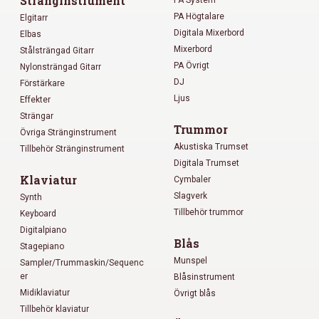
Stränginstrument
PA Högtalare
Elgitarr
Digitala Mixerbord
Elbas
Mixerbord
Stålsträngad Gitarr
PA Övrigt
Nylonsträngad Gitarr
DJ
Förstärkare
Ljus
Effekter
Strängar
Trummor
Övriga Stränginstrument
Akustiska Trumset
Tillbehör Stränginstrument
Digitala Trumset
Klaviatur
Cymbaler
Slagverk
Synth
Tillbehör trummor
Keyboard
Digitalpiano
Blås
Stagepiano
Munspel
Sampler/Trummaskin/Sequenc
er
Blåsinstrument
Midiklaviatur
Övrigt blås
Tillbehör klaviatur