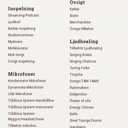
Övrigt
Inspelning
Kablar
Streaming/Podcast
Stativ
Ljudkort
Merchandise
Bärbar inspelning
Övriga tillbehör
Studiomonitorer
Ljudhealing
Mjukvara
Midiklaviatur
Tillbehör Ljudhealing
Midi övrigt
Singing Bowls
Övrigt inspelning
Singing Chalices
Tuning Forks
Mikrofoner
Tingsha
Kondensator Mikrofoner
Gongs/TAM TAMS
Dynamiska Mikrofoner
Rainmakers
USB Mikrofoner
Didgeridoo
Trådlösa System Handhållna
Flower of Life
Trådlösa System Instrument
Energy Chimes
Trådlösa System
Bells
Myggor/Headset/Inear
Steel Tounge Drums
Tillbehör mikrofon
Handpans