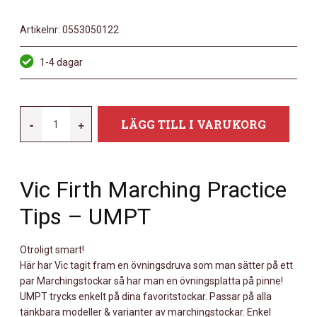
Artikelnr:
0553050122
1-4 dagar
VIC
-
+
LÄGG TILL I VARUKORG
FIRTH
UMPT
MÄNGD
Vic Firth Marching Practice
Tips – UMPT
Otroligt smart!
Här har Vic tagit fram en övningsdruva som man sätter på ett
par Marchingstockar så har man en övningsplatta på pinne!
UMPT trycks enkelt på dina favoritstockar. Passar på alla
tänkbara modeller & varianter av marchingstockar. Enkel