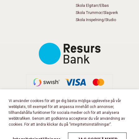
Skola Elgitarr/Elbas
Skola Trummor/Slagverk
Skola Inspelning/Studio
Vi använder cookies för att ge dig bästa möjliga upplevelse på vår
webbplats, till exempel för att anpassa innehåll och annonser,
FÖLJ OSS PÅ FACEBOOK!
tillhandahålla funktioner för sociala medier och för att analysera
webbtrafiken. Genom att godkänna accepterar du vår användning av
cookies. För att ändra klickar du på ”integritetsinställningar”.
Copyright 2026 © Musikbörsen
All rights reserved.