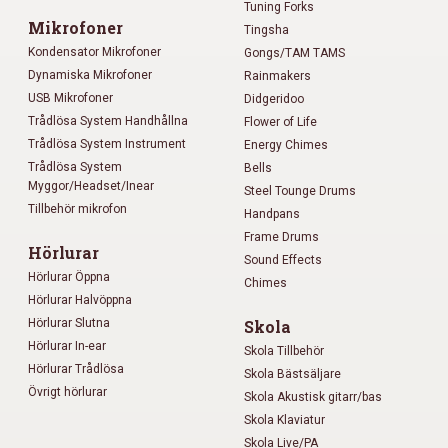
Tuning Forks
Mikrofoner
Tingsha
Kondensator Mikrofoner
Gongs/TAM TAMS
Dynamiska Mikrofoner
Rainmakers
USB Mikrofoner
Didgeridoo
Trådlösa System Handhållna
Flower of Life
Trådlösa System Instrument
Energy Chimes
Trådlösa System
Bells
Myggor/Headset/Inear
Steel Tounge Drums
Tillbehör mikrofon
Handpans
Frame Drums
Hörlurar
Sound Effects
Hörlurar Öppna
Chimes
Hörlurar Halvöppna
Hörlurar Slutna
Skola
Hörlurar In-ear
Skola Tillbehör
Hörlurar Trådlösa
Skola Bästsäljare
Övrigt hörlurar
Skola Akustisk gitarr/bas
Skola Klaviatur
Skola Live/PA