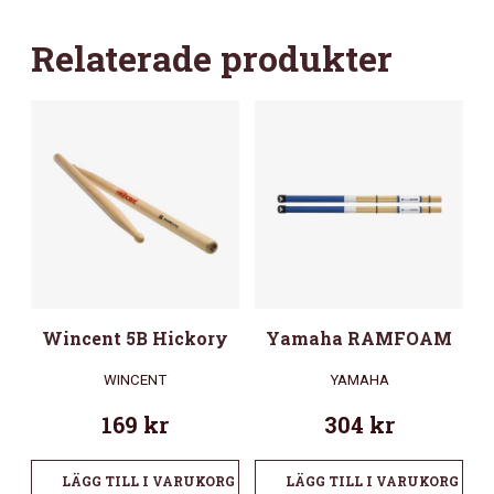
Relaterade produkter
Wincent 5B Hickory
Yamaha RAMFOAM
WINCENT
YAMAHA
169
kr
304
kr
LÄGG TILL I VARUKORG
LÄGG TILL I VARUKORG