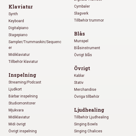
Klaviatur
Cymbaler
Slagverk
Synth
Tillbehör trummor
Keyboard
Digitalpiano
Blås
Stagepiano
Munspel
Sampler/Trummaskin/Sequenc
er
Blåsinstrument
Midiklaviatur
Övrigt blås
Tillbehör klaviatur
Övrigt
Inspelning
Kablar
Streaming/Podcast
Stativ
Ljudkort
Merchandise
Bärbar inspelning
Övriga tillbehör
Studiomonitorer
Ljudhealing
Mjukvara
Midiklaviatur
Tillbehör Ljudhealing
Midi övrigt
Singing Bowls
Övrigt inspelning
Singing Chalices