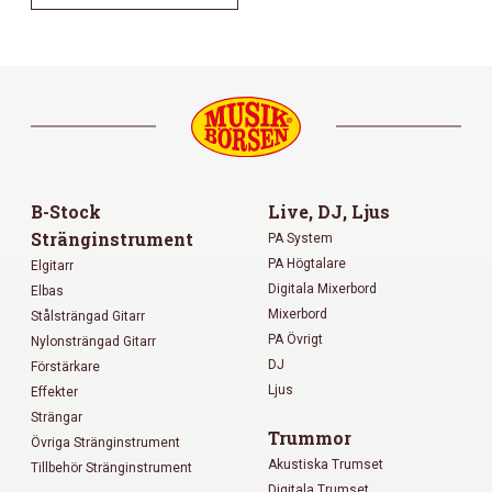
B-Stock
Live, DJ, Ljus
Stränginstrument
PA System
PA Högtalare
Elgitarr
Digitala Mixerbord
Elbas
Mixerbord
Stålsträngad Gitarr
PA Övrigt
Nylonsträngad Gitarr
DJ
Förstärkare
Ljus
Effekter
Strängar
Trummor
Övriga Stränginstrument
Akustiska Trumset
Tillbehör Stränginstrument
Digitala Trumset