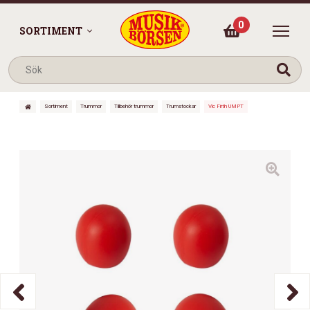
0
SORTIMENT
Sortiment
Trummor
Tillbehör trummor
Trumstockar
Vic Firth UMPT