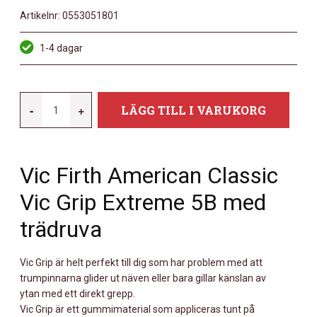
Artikelnr:
0553051801
1-4 dagar
VIC
-
+
LÄGG TILL I VARUKORG
FIRTH
X5BVG
MÄNGD
Vic Firth American Classic
Vic Grip Extreme 5B med
trädruva
Vic Grip är helt perfekt till dig som har problem med att
trumpinnarna glider ut näven eller bara gillar känslan av
ytan med ett direkt grepp.
Vic Grip är ett gummimaterial som appliceras tunt på