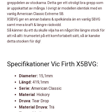
greppdelen av stockarna. Detta ger ett otroligt bra grepp som
är uppskattat av många. I övrigt är modellen identisk med en
vanlig American Classic Extreme 5B.
X5BVG ger en annan balans & spelkänsla än en vanlig 5BVG
samt mera kraft & längre räckvidd.
Så känner du ett du skulle vilja ha en något lite längre stock för
att nå allt i trumsetet på ett komfortabelt sätt, så är kanske
detta stocken för dig!
Specifikationer Vic Firth X5BVG:
Diameter:
15,1mm
Längd:
419,1mm
Serie:
American Classic
Material
: Hickory
Druva
: Tear Drop
Material Druva:
Trä