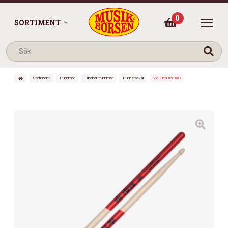
0
SORTIMENT
Sortiment
Trummor
Tillbehör trummor
Trumstockar
Vic Firth X5BVG