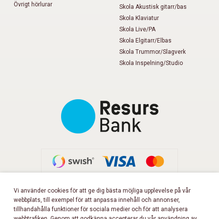
Övrigt hörlurar
Skola Akustisk gitarr/bas
Skola Klaviatur
Skola Live/PA
Skola Elgitarr/Elbas
Skola Trummor/Slagverk
Skola Inspelning/Studio
Vi använder cookies för att ge dig bästa möjliga upplevelse på vår
webbplats, till exempel för att anpassa innehåll och annonser,
FÖLJ OSS PÅ FACEBOOK!
tillhandahålla funktioner för sociala medier och för att analysera
webbtrafiken. Genom att godkänna accepterar du vår användning av