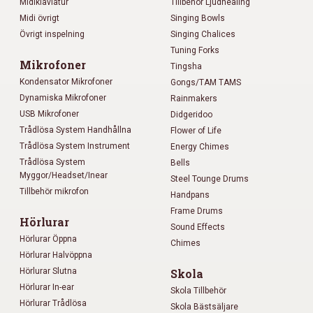
Midiklaviatur
Tillbehör Ljudhealing
Midi övrigt
Singing Bowls
Övrigt inspelning
Singing Chalices
Tuning Forks
Mikrofoner
Tingsha
Kondensator Mikrofoner
Gongs/TAM TAMS
Dynamiska Mikrofoner
Rainmakers
USB Mikrofoner
Didgeridoo
Trådlösa System Handhållna
Flower of Life
Trådlösa System Instrument
Energy Chimes
Trådlösa System
Bells
Myggor/Headset/Inear
Steel Tounge Drums
Tillbehör mikrofon
Handpans
Frame Drums
Hörlurar
Sound Effects
Hörlurar Öppna
Chimes
Hörlurar Halvöppna
Hörlurar Slutna
Skola
Hörlurar In-ear
Skola Tillbehör
Hörlurar Trådlösa
Skola Bästsäljare