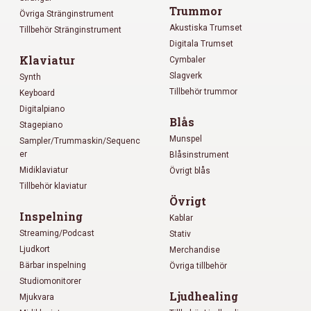
Trummor
Övriga Stränginstrument
Akustiska Trumset
Tillbehör Stränginstrument
Digitala Trumset
Klaviatur
Cymbaler
Slagverk
Synth
Tillbehör trummor
Keyboard
Digitalpiano
Blås
Stagepiano
Munspel
Sampler/Trummaskin/Sequenc
er
Blåsinstrument
Midiklaviatur
Övrigt blås
Tillbehör klaviatur
Övrigt
Inspelning
Kablar
Streaming/Podcast
Stativ
Ljudkort
Merchandise
Bärbar inspelning
Övriga tillbehör
Studiomonitorer
Ljudhealing
Mjukvara