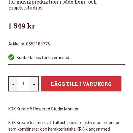
för musikproduktion i både hem- och
projektstudios.
1 549
kr
Artikelnr:
0553189776
Kontakta oss för leveranstid
KRK
-
+
LÄGG TILL I VARUKORG
KREATE
5
STUDIO
KRK Kreate 5 Powered Studio Monitor
MONITOR
MÄNGD
KRK Kreate 5 är en kraftfull och prisvärd aktiv studiomonitor
som kombinerar den karakteristiska KRK-klangen med