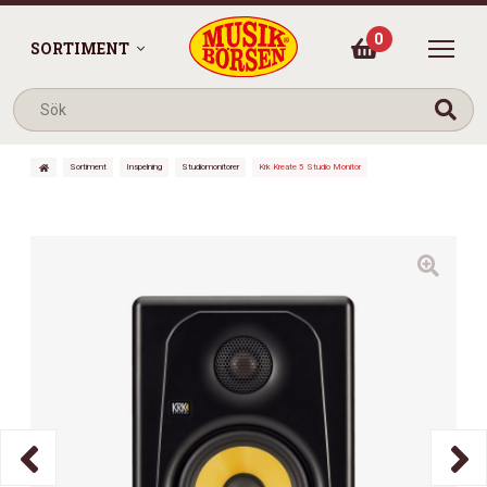
0
SORTIMENT
Sortiment
Inspelning
Studiomonitorer
Krk Kreate 5 Studio Monitor