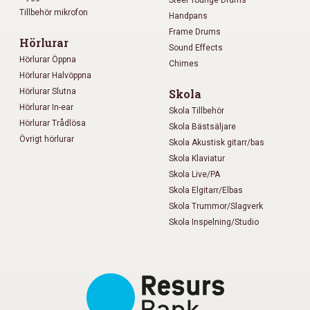
Steel Tounge Drums
Tillbehör mikrofon
Handpans
Frame Drums
Hörlurar
Sound Effects
Hörlurar Öppna
Chimes
Hörlurar Halvöppna
Hörlurar Slutna
Skola
Hörlurar In-ear
Skola Tillbehör
Hörlurar Trådlösa
Skola Bästsäljare
Övrigt hörlurar
Skola Akustisk gitarr/bas
Skola Klaviatur
Skola Live/PA
Skola Elgitarr/Elbas
Skola Trummor/Slagverk
Skola Inspelning/Studio