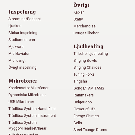
Övrigt
Inspelning
Kablar
Streaming/Podcast
Stativ
Ljudkort
Merchandise
Bärbar inspelning
Övriga tillbehör
Studiomonitorer
Ljudhealing
Mjukvara
Midiklaviatur
Tillbehör Ljudhealing
Midi övrigt
Singing Bowls
Övrigt inspelning
Singing Chalices
Tuning Forks
Mikrofoner
Tingsha
Kondensator Mikrofoner
Gongs/TAM TAMS
Dynamiska Mikrofoner
Rainmakers
USB Mikrofoner
Didgeridoo
Trådlösa System Handhållna
Flower of Life
Trådlösa System Instrument
Energy Chimes
Trådlösa System
Bells
Myggor/Headset/Inear
Steel Tounge Drums