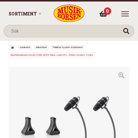
0
SORTIMENT
Sortiment
Mikrofoner
Trådlösa System Instrument
Dpa-Microphones d:vote CORE 4099 Piano, Loud SPL, Stereo System. 2 mics