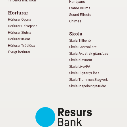
Tillbehör mikrofon
Handpans
Frame Drums
Hörlurar
Sound Effects
Hörlurar Öppna
Chimes
Hörlurar Halvöppna
Hörlurar Slutna
Skola
Hörlurar In-ear
Skola Tillbehör
Hörlurar Trådlösa
Skola Bästsäljare
Övrigt hörlurar
Skola Akustisk gitarr/bas
Skola Klaviatur
Skola Live/PA
Skola Elgitarr/Elbas
Skola Trummor/Slagverk
Skola Inspelning/Studio