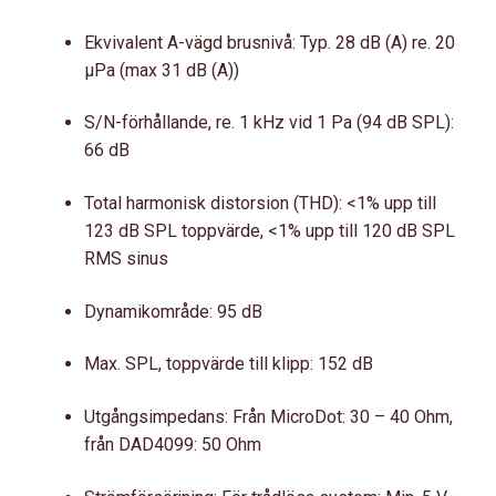
Ekvivalent A-vägd brusnivå: Typ. 28 dB (A) re. 20
μPa (max 31 dB (A))
S/N-förhållande, re. 1 kHz vid 1 Pa (94 dB SPL):
66 dB
Total harmonisk distorsion (THD): <1% upp till
123 dB SPL toppvärde, <1% upp till 120 dB SPL
RMS sinus
Dynamikområde: 95 dB
Max. SPL, toppvärde till klipp: 152 dB
Utgångsimpedans: Från MicroDot: 30 – 40 Ohm,
från DAD4099: 50 Ohm