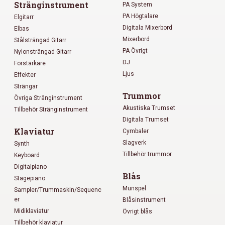
Stränginstrument
PA System
PA Högtalare
Elgitarr
Digitala Mixerbord
Elbas
Mixerbord
Stålsträngad Gitarr
PA Övrigt
Nylonsträngad Gitarr
DJ
Förstärkare
Ljus
Effekter
Strängar
Trummor
Övriga Stränginstrument
Akustiska Trumset
Tillbehör Stränginstrument
Digitala Trumset
Klaviatur
Cymbaler
Slagverk
Synth
Tillbehör trummor
Keyboard
Digitalpiano
Blås
Stagepiano
Munspel
Sampler/Trummaskin/Sequenc
er
Blåsinstrument
Midiklaviatur
Övrigt blås
Tillbehör klaviatur