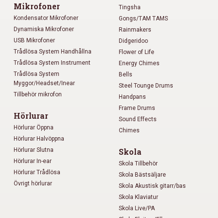
Mikrofoner
Tingsha
Kondensator Mikrofoner
Gongs/TAM TAMS
Dynamiska Mikrofoner
Rainmakers
USB Mikrofoner
Didgeridoo
Trådlösa System Handhållna
Flower of Life
Trådlösa System Instrument
Energy Chimes
Trådlösa System
Bells
Myggor/Headset/Inear
Steel Tounge Drums
Tillbehör mikrofon
Handpans
Frame Drums
Hörlurar
Sound Effects
Hörlurar Öppna
Chimes
Hörlurar Halvöppna
Hörlurar Slutna
Skola
Hörlurar In-ear
Skola Tillbehör
Hörlurar Trådlösa
Skola Bästsäljare
Övrigt hörlurar
Skola Akustisk gitarr/bas
Skola Klaviatur
Skola Live/PA