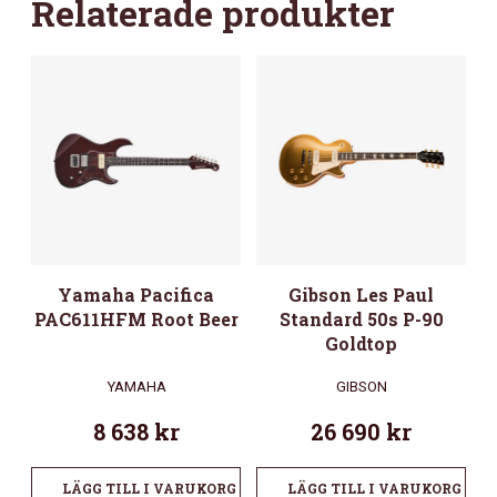
Relaterade produkter
Yamaha Pacifica
Gibson Les Paul
PAC611HFM Root Beer
Standard 50s P-90
Goldtop
YAMAHA
GIBSON
8 638
kr
26 690
kr
LÄGG TILL I VARUKORG
LÄGG TILL I VARUKORG