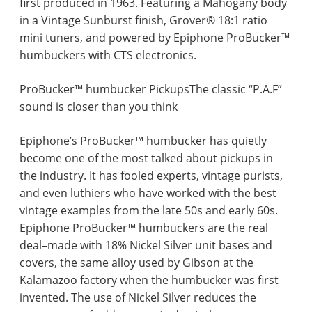
first produced in 1963. Featuring a Mahogany body
in a Vintage Sunburst finish, Grover® 18:1 ratio
mini tuners, and powered by Epiphone ProBucker™
humbuckers with CTS electronics.
ProBucker™ humbucker PickupsThe classic “P.A.F”
sound is closer than you think
Epiphone’s ProBucker™ humbucker has quietly
become one of the most talked about pickups in
the industry. It has fooled experts, vintage purists,
and even luthiers who have worked with the best
vintage examples from the late 50s and early 60s.
Epiphone ProBucker™ humbuckers are the real
deal–made with 18% Nickel Silver unit bases and
covers, the same alloy used by Gibson at the
Kalamazoo factory when the humbucker was first
invented. The use of Nickel Silver reduces the