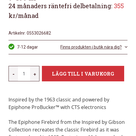
24 månaders räntefri delbetalning:
355
kr/månad
Artikelnr:
0553026682
7-12 dagar
Finns produkten i butik nära dig?
EPIPHONE
-
+
LÄGG TILL I VARUKORG
FIREBIRD
VINTAGE
SUNBURST
Inspired by the 1963 classic and powered by
MÄNGD
Epiphone ProBucker™ with CTS electronics
The Epiphone Firebird from the Inspired by Gibson
Collection recreates the classic Firebird as it was