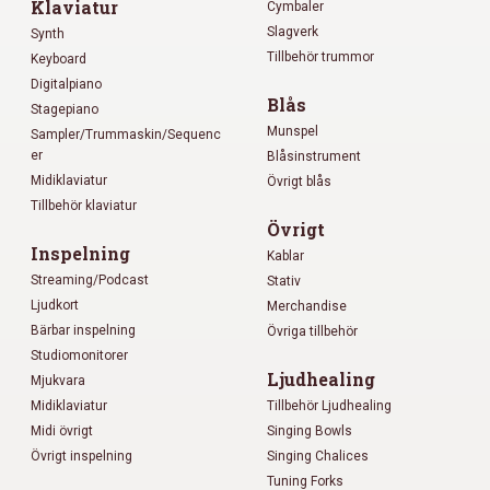
Klaviatur
Cymbaler
Slagverk
Synth
Tillbehör trummor
Keyboard
Digitalpiano
Blås
Stagepiano
Munspel
Sampler/Trummaskin/Sequenc
er
Blåsinstrument
Midiklaviatur
Övrigt blås
Tillbehör klaviatur
Övrigt
Inspelning
Kablar
Streaming/Podcast
Stativ
Ljudkort
Merchandise
Bärbar inspelning
Övriga tillbehör
Studiomonitorer
Ljudhealing
Mjukvara
Midiklaviatur
Tillbehör Ljudhealing
Midi övrigt
Singing Bowls
Övrigt inspelning
Singing Chalices
Tuning Forks