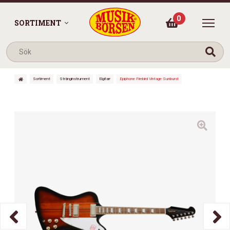
0
SORTIMENT
Sortiment
Stränginstrument
Elgitarr
Epiphone Firebird Vintage Sunburst