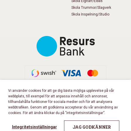
Skola Elgitarr/Elbas
Skola Trummor/Slagverk
Skola Inspelning/Studio
Vi använder cookies för att ge dig bästa möjliga upplevelse på vår
webbplats, till exempel för att anpassa innehåll och annonser,
FÖLJ OSS PÅ FACEBOOK!
tillhandahålla funktioner för sociala medier och för att analysera
webbtrafiken. Genom att godkänna accepterar du vår användning av
cookies. För att ändra klickar du på ”integritetsinställningar”.
Copyright 2026 © Musikbörsen
All rights reserved.
JAG GODKÄNNER
Integritetsinställningar