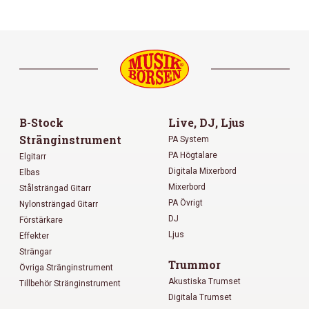
B-Stock
Live, DJ, Ljus
Stränginstrument
PA System
PA Högtalare
Elgitarr
Digitala Mixerbord
Elbas
Mixerbord
Stålsträngad Gitarr
PA Övrigt
Nylonsträngad Gitarr
DJ
Förstärkare
Ljus
Effekter
Strängar
Trummor
Övriga Stränginstrument
Akustiska Trumset
Tillbehör Stränginstrument
Digitala Trumset