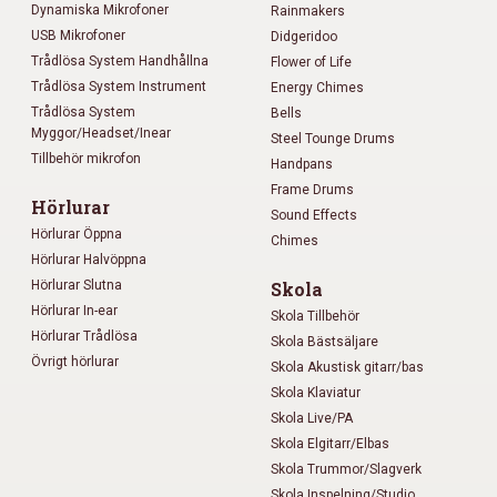
Dynamiska Mikrofoner
Rainmakers
USB Mikrofoner
Didgeridoo
Trådlösa System Handhållna
Flower of Life
Trådlösa System Instrument
Energy Chimes
Trådlösa System
Bells
Myggor/Headset/Inear
Steel Tounge Drums
Tillbehör mikrofon
Handpans
Frame Drums
Hörlurar
Sound Effects
Hörlurar Öppna
Chimes
Hörlurar Halvöppna
Hörlurar Slutna
Skola
Hörlurar In-ear
Skola Tillbehör
Hörlurar Trådlösa
Skola Bästsäljare
Övrigt hörlurar
Skola Akustisk gitarr/bas
Skola Klaviatur
Skola Live/PA
Skola Elgitarr/Elbas
Skola Trummor/Slagverk
Skola Inspelning/Studio