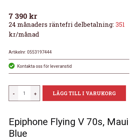
7 390
kr
24 månaders räntefri delbetalning:
351
kr/månad
Artikelnr:
0553197444
Kontakta oss för leveranstid
EPIPHONE
-
+
LÄGG TILL I VARUKORG
FLYING
V
70S
Epiphone Flying V 70s, Maui
MAUI
BLUE
Blue
MÄNGD