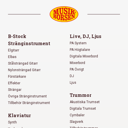
B-Stock
Live, DJ, Ljus
Stränginstrument
PA System
PA Högtalare
Elgitarr
Digitala Mixerbord
Elbas
Mixerbord
Stålsträngad Gitarr
PA Övrigt
Nylonsträngad Gitarr
DJ
Förstärkare
Ljus
Effekter
Strängar
Trummor
Övriga Stränginstrument
Akustiska Trumset
Tillbehör Stränginstrument
Digitala Trumset
Klaviatur
Cymbaler
Slagverk
Synth