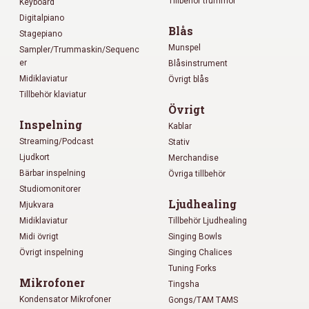
Tillbehör trummor
Keyboard
Digitalpiano
Blås
Stagepiano
Munspel
Sampler/Trummaskin/Sequenc
er
Blåsinstrument
Midiklaviatur
Övrigt blås
Tillbehör klaviatur
Övrigt
Inspelning
Kablar
Streaming/Podcast
Stativ
Ljudkort
Merchandise
Bärbar inspelning
Övriga tillbehör
Studiomonitorer
Ljudhealing
Mjukvara
Midiklaviatur
Tillbehör Ljudhealing
Midi övrigt
Singing Bowls
Övrigt inspelning
Singing Chalices
Tuning Forks
Mikrofoner
Tingsha
Kondensator Mikrofoner
Gongs/TAM TAMS