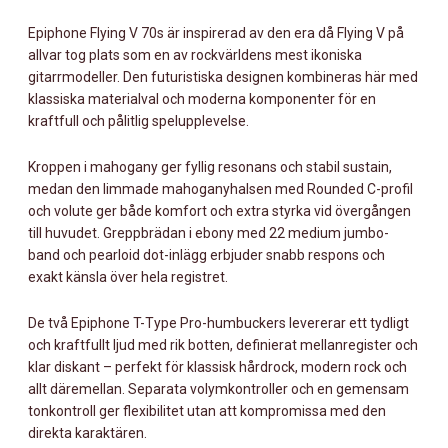
Epiphone Flying V 70s är inspirerad av den era då Flying V på
allvar tog plats som en av rockvärldens mest ikoniska
gitarrmodeller. Den futuristiska designen kombineras här med
klassiska materialval och moderna komponenter för en
kraftfull och pålitlig spelupplevelse.
Kroppen i mahogany ger fyllig resonans och stabil sustain,
medan den limmade mahoganyhalsen med Rounded C-profil
och volute ger både komfort och extra styrka vid övergången
till huvudet. Greppbrädan i ebony med 22 medium jumbo-
band och pearloid dot-inlägg erbjuder snabb respons och
exakt känsla över hela registret.
De två Epiphone T-Type Pro-humbuckers levererar ett tydligt
och kraftfullt ljud med rik botten, definierat mellanregister och
klar diskant – perfekt för klassisk hårdrock, modern rock och
allt däremellan. Separata volymkontroller och en gemensam
tonkontroll ger flexibilitet utan att kompromissa med den
direkta karaktären.