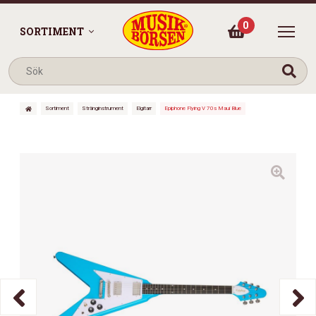
0
SORTIMENT
Sortiment
Stränginstrument
Elgitarr
Epiphone Flying V 70s Maui Blue