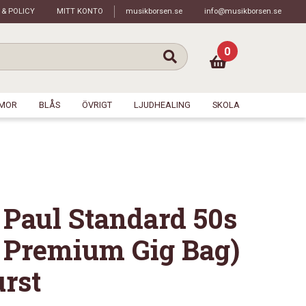
 & POLICY
MITT KONTO
musikborsen.se
info@musikborsen.se
0
MOR
BLÅS
ÖVRIGT
LJUDHEALING
SKOLA
 Paul Standard 50s
. Premium Gig Bag)
rst