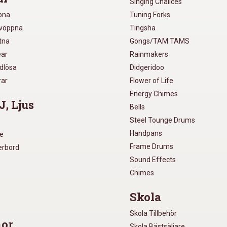
Singing Chalices
pna
Tuning Forks
lvöppna
Tingsha
utna
Gongs/TAM TAMS
ear
Rainmakers
ådlösa
Didgeridoo
rar
Flower of Life
Energy Chimes
J, Ljus
Bells
Steel Tounge Drums
Handpans
re
Frame Drums
xerbord
Sound Effects
Chimes
Skola
Skola Tillbehör
or
Skola Bästsäljare