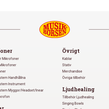
oner
Övrigt
r Mikrofoner
Kablar
Mikrofoner
Stativ
oner
Merchandise
ystem Handhållna
Övriga tillbehör
ystem Instrument
Ljudhealing
ystem Myggor/Headset/Inear
ikrofon
Tillbehör Ljudhealing
Singing Bowls
ar