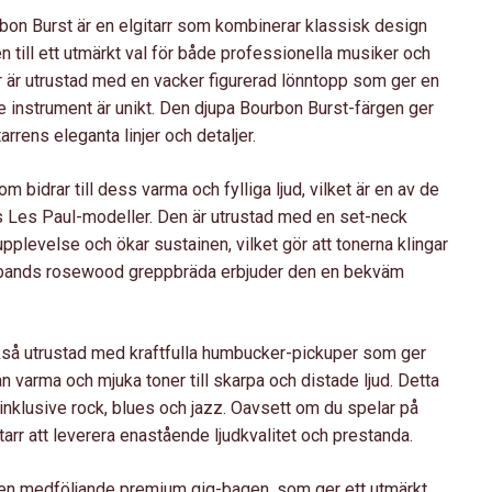
bon Burst är en elgitarr som kombinerar klassisk design
n till ett utmärkt val för både professionella musiker och
r är utrustad med en vacker figurerad lönntopp som ger en
arje instrument är unikt. Den djupa Bourbon Burst-färgen ger
rrens eleganta linjer och detaljer.
 bidrar till dess varma och fylliga ljud, vilket är en av de
 Les Paul-modeller. Den är utrustad med en set-neck
plevelse och ökar sustainen, vilket gör att tonerna klingar
-bands rosewood greppbräda erbjuder den en bekväm
kså utrustad med kraftfulla humbucker-pickuper som ger
rån varma och mjuka toner till skarpa och distade ljud. Detta
, inklusive rock, blues och jazz. Oavsett om du spelar på
arr att leverera enastående ljudkvalitet och prestanda.
den medföljande premium gig-bagen, som ger ett utmärkt