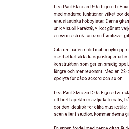
Les Paul Standard 50s Figured i Bour
med moderna funktioner, vilket gör de
entusiastiska hobbyister. Denna gitar
unik visuell karaktär, vilket gör att v
en varm och rik ton som framhäver gita
Gitarren har en solid mahognykropp som
mest eftertraktade egenskaperna hos
konstruktion som ger en smidig spelup
längre och mer resonant. Med en 22
spelyta för både ackord och solon.
Les Paul Standard 50s Figured är oc
ett brett spektrum av ljudalternativ, f
gör den idealisk för olika musikstilar
scen eller i studion, kommer denna git
En annan fördel med denna gitarr är 