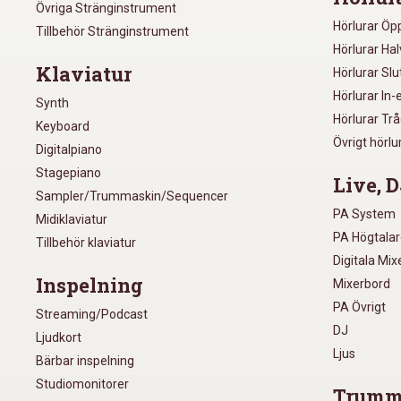
Övriga Stränginstrument
Hörlurar Öp
Tillbehör Stränginstrument
Hörlurar Ha
Klaviatur
Hörlurar Sl
Hörlurar In-
Synth
Hörlurar Tr
Keyboard
Övrigt hörlu
Digitalpiano
Stagepiano
Live, D
Sampler/Trummaskin/Sequencer
PA System
Midiklaviatur
PA Högtala
Tillbehör klaviatur
Digitala Mi
Inspelning
Mixerbord
PA Övrigt
Streaming/Podcast
DJ
Ljudkort
Ljus
Bärbar inspelning
Studiomonitorer
Trumm