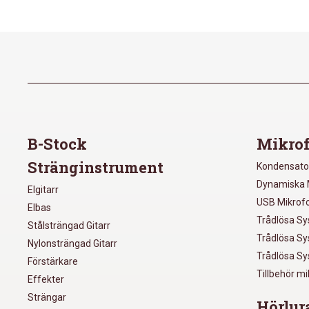
B-Stock
Mikrof
Stränginstrument
Kondensato
Dynamiska 
Elgitarr
USB Mikrof
Elbas
Trådlösa S
Stålsträngad Gitarr
Trådlösa S
Nylonsträngad Gitarr
Trådlösa S
Förstärkare
Tillbehör m
Effekter
Strängar
Hörlur