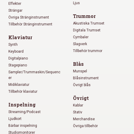
Ljus
Effekter
Strängar
Trummor
Övriga Stränginstrument
Akustiska Trumset
Tillbehör Stränginstrument
Digitala Trumset
Klaviatur
Cymbaler
Slagverk
Synth
Tillbehör trummor
Keyboard
Digitalpiano
Blås
Stagepiano
Munspel
Sampler/Trummaskin/Sequenc
er
Blåsinstrument
Midiklaviatur
Övrigt blås
Tillbehör klaviatur
Övrigt
Inspelning
Kablar
Streaming/Podcast
Stativ
Ljudkort
Merchandise
Bärbar inspelning
Övriga tillbehör
Studiomonitorer