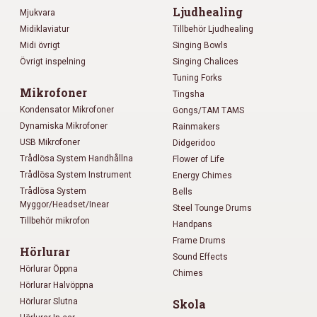
Ljudhealing
Mjukvara
Midiklaviatur
Tillbehör Ljudhealing
Midi övrigt
Singing Bowls
Övrigt inspelning
Singing Chalices
Tuning Forks
Mikrofoner
Tingsha
Kondensator Mikrofoner
Gongs/TAM TAMS
Dynamiska Mikrofoner
Rainmakers
USB Mikrofoner
Didgeridoo
Trådlösa System Handhållna
Flower of Life
Trådlösa System Instrument
Energy Chimes
Trådlösa System
Bells
Myggor/Headset/Inear
Steel Tounge Drums
Tillbehör mikrofon
Handpans
Frame Drums
Hörlurar
Sound Effects
Hörlurar Öppna
Chimes
Hörlurar Halvöppna
Hörlurar Slutna
Skola