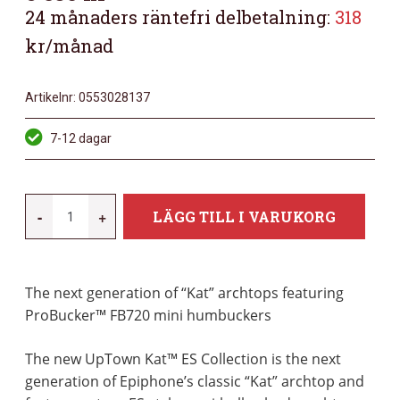
24 månaders räntefri delbetalning:
318
kr/månad
Artikelnr:
0553028137
7-12 dagar
EPIPHONE
-
+
LÄGG TILL I VARUKORG
UPTOWN
KAT
ES
The next generation of “Kat” archtops featuring
RUBY
ProBucker™ FB720 mini humbuckers
RED
METALLIC
The new UpTown Kat™ ES Collection is the next
MÄNGD
generation of Epiphone’s classic “Kat” archtop and