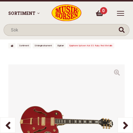
0
SORTIMENT
Sortiment
Stränginstrument
Elgitarr
Epiphone Uptown Kat ES Ruby Red Metallic