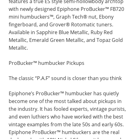
features a true ES style semi-hollowbody archtop
with newly designed Epiphone ProBucker™ FB720
mini humbuckers™, Graph Tech® nut, Ebony
fingerboard, and Grover® Rotomatic tuners.
Available in Sapphire Blue Metallic, Ruby Red
Metallic, Emerald Green Metallic, and Topaz Gold
Metallic.
ProBucker™ humbucker Pickups
The classic “P.A.F” sound is closer than you think
Epiphone’s ProBucker™ humbucker has quietly
become one of the most talked about pickups in
the industry. It has fooled experts, vintage purists,
and even luthiers who have worked with the best
vintage examples from the late 50s and early 60s.
Epiphone ProBucker™ humbuckers are the real