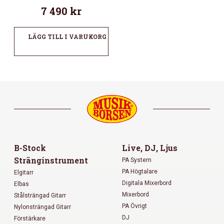
7 490
kr
LÄGG TILL I VARUKORG
B-Stock
Live, DJ, Ljus
Stränginstrument
PA System
PA Högtalare
Elgitarr
Digitala Mixerbord
Elbas
Mixerbord
Stålsträngad Gitarr
PA Övrigt
Nylonsträngad Gitarr
DJ
Förstärkare