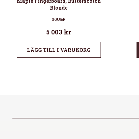
Maple Fingerboard, Butterscotch
Blonde
SQUIER
5 003
kr
LÄGG TILL I VARUKORG