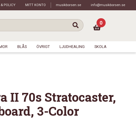
 & POLICY
MITT KONTO
musikborsen.se
info@musikborsen.se
0
MOR
BLÅS
ÖVRIGT
LJUDHEALING
SKOLA
 II 70s Stratocaster,
oard, 3-Color