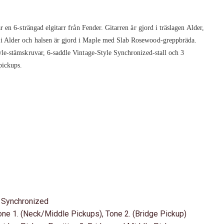
r en 6-strängad elgitarr från Fender. Gitarren är gjord i träslagen Alder,
i Alder och halsen är gjord i Maple med Slab Rosewood-greppbräda.
yle-stämskruvar, 6-saddle Vintage-Style Synchronized-stall och 3
pickups.
e Synchronized
one 1. (Neck/Middle Pickups), Tone 2. (Bridge Pickup)