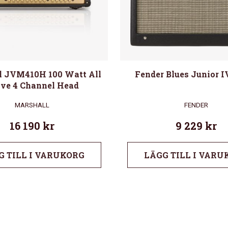
l JVM410H 100 Watt All
Fender Blues Junior I
ve 4 Channel Head
MARSHALL
FENDER
16 190
kr
9 229
kr
G TILL I VARUKORG
LÄGG TILL I VARU