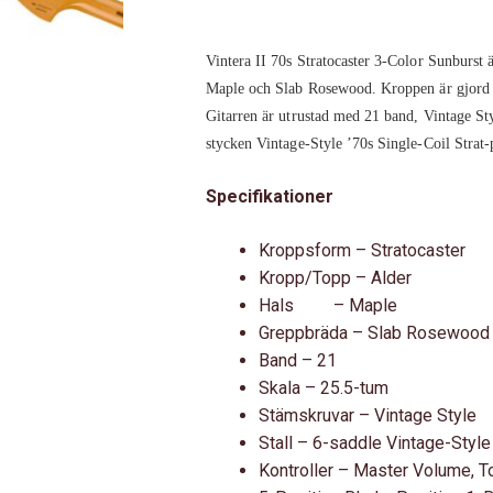
II
70S
STRATOCASTER,
Vintera II 70s Stratocaster 3-Color Sunburst ä
MAPLE
Maple och Slab Rosewood. Kroppen är gjord 
FINGERBOARD,
Gitarren är utrustad med 21 band, Vintage St
3-
stycken Vintage-Style ’70s Single-Coil Strat-
COLOR
Specifikationer
SUNBURST
MÄNGD
Kroppsform – Stratocaster
Kropp/Topp – Alder
Hals
– Maple
Greppbräda – Slab Rosewood
Band – 21
Skala – 25.5-tum
Stämskruvar – Vintage Style
Stall – 6-saddle Vintage-Styl
Kontroller – Master Volume, T