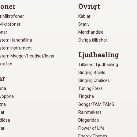
oner
Övrigt
r Mikrofoner
Kablar
Mikrofoner
Stativ
oner
Merchandise
ystem Handhållna
Övriga tillbehör
ystem Instrument
Ljudhealing
ystem Myggor/Headset/Inear
ikrofon
Tillbehör Ljudhealing
Singing Bowls
ar
Singing Chalices
pna
Tuning Forks
lvöppna
Tingsha
utna
Gongs/TAM TAMS
ear
Rainmakers
ådlösa
Didgeridoo
rar
Flower of Life
Energy Chimes