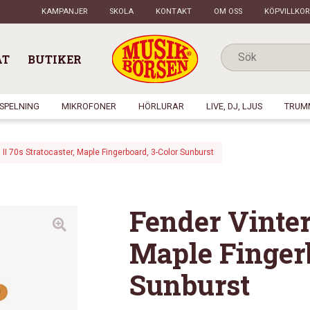
KAMPANJER
SKOLA
KONTAKT
OM OSS
KÖPVILLKOR
AT
BUTIKER
NSPELNING
MIKROFONER
HÖRLURAR
LIVE, DJ, LJUS
TRUM
 II 70s Stratocaster, Maple Fingerboard, 3-Color Sunburst
Fender Vintera
Maple Fingerb
Sunburst