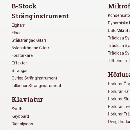
B-Stock
Mikrof
Stränginstrument
Kondensato
Dynamiska 
Elgitarr
USB Mikrof
Elbas
Trådlösa S
Stålsträngad Gitarr
Trådlösa S
Nylonsträngad Gitarr
Trådlösa S
Förstärkare
Tillbehör m
Effekter
Strängar
Hörlur
Övriga Stränginstrument
Hörlurar Öp
Tillbehör Stränginstrument
Hörlurar Ha
Klaviatur
Hörlurar Sl
Hörlurar In-
Synth
Hörlurar Tr
Keyboard
Övrigt hörlu
Digitalpiano