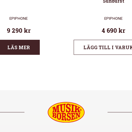
Sunburst
EPIPHONE
EPIPHONE
9 290
kr
4 690
kr
LÄS MER
LÄGG TILL I VARU