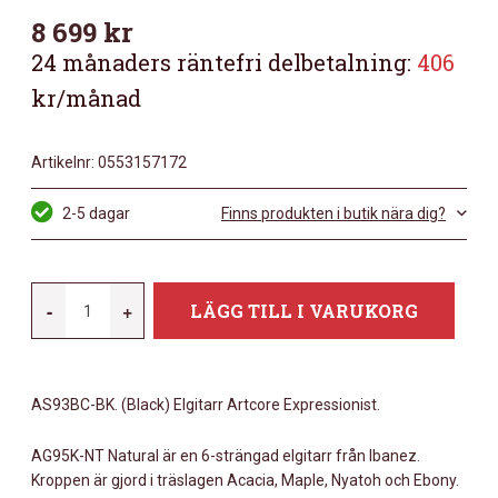
8 699
kr
24 månaders räntefri delbetalning:
406
kr/månad
Artikelnr:
0553157172
2-5 dagar
Finns produkten i butik nära dig?
IBANEZ
-
+
LÄGG TILL I VARUKORG
AG95K-
NT
ARTCORE
AS93BC-BK. (Black) Elgitarr Artcore Expressionist.
EXPRESSIONIST
MÄNGD
AG95K-NT Natural är en 6-strängad elgitarr från Ibanez.
Kroppen är gjord i träslagen Acacia, Maple, Nyatoh och Ebony.