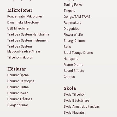
Tuning Forks
Mikrofoner
Tingsha
Kondensator Mikrofoner
Gongs/TAM TAMS
Dynamiska Mikrofoner
Rainmakers
USB Mikrofoner
Didgeridoo
Trådlösa System Handhållna
Flower of Life
Trådlösa System Instrument
Energy Chimes
Trådlösa System
Bells
Myggor/Headset/Inear
Steel Tounge Drums
Tillbehör mikrofon
Handpans
Frame Drums
Hörlurar
Sound Effects
Hörlurar Öppna
Chimes
Hörlurar Halvöppna
Hörlurar Slutna
Skola
Hörlurar In-ear
Skola Tillbehör
Hörlurar Trådlösa
Skola Bästsäljare
Övrigt hörlurar
Skola Akustisk gitarr/bas
Skola Klaviatur