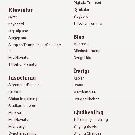
Digitala Trumset
Klaviatur
Cymbaler
Slagverk
Synth
Tillbehör trummor
Keyboard
Digitalpiano
Blås
Stagepiano
Munspel
Sampler/Trummaskin/Sequenc
er
Blåsinstrument
Midiklaviatur
Övrigt blås
Tillbehör klaviatur
Övrigt
Inspelning
Kablar
Streaming/Podcast
Stativ
Ljudkort
Merchandise
Bärbar inspelning
Övriga tillbehör
Studiomonitorer
Ljudhealing
Mjukvara
Midiklaviatur
Tillbehör Ljudhealing
Midi övrigt
Singing Bowls
Övrigt inspelning
Singing Chalices