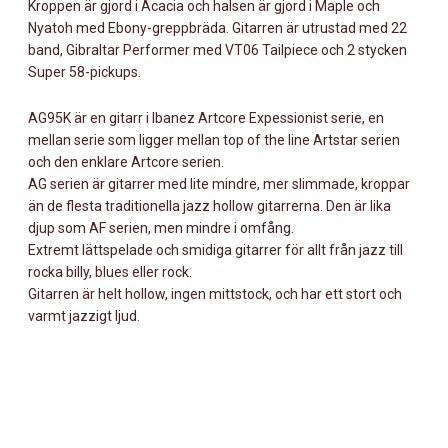
Kroppen är gjord i Acacia och halsen är gjord i Maple och
Nyatoh med Ebony-greppbräda. Gitarren är utrustad med 22
band, Gibraltar Performer med VT06 Tailpiece och 2 stycken
Super 58-pickups.
AG95K är en gitarr i Ibanez Artcore Expessionist serie, en
mellan serie som ligger mellan top of the line Artstar serien
och den enklare Artcore serien.
AG serien är gitarrer med lite mindre, mer slimmade, kroppar
än de flesta traditionella jazz hollow gitarrerna. Den är lika
djup som AF serien, men mindre i omfång.
Extremt lättspelade och smidiga gitarrer för allt från jazz till
rocka billy, blues eller rock.
Gitarren är helt hollow, ingen mittstock, och har ett stort och
varmt jazzigt ljud.