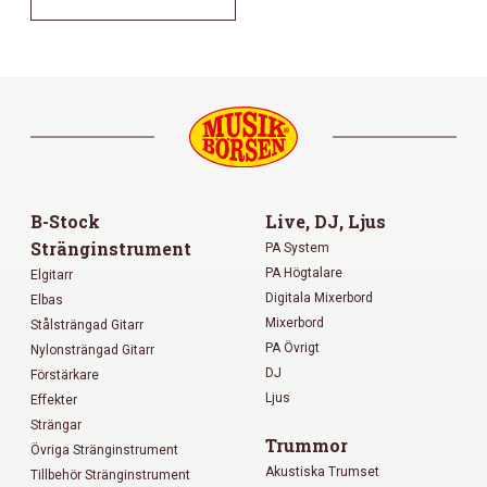
B-Stock
Live, DJ, Ljus
Stränginstrument
PA System
PA Högtalare
Elgitarr
Digitala Mixerbord
Elbas
Mixerbord
Stålsträngad Gitarr
PA Övrigt
Nylonsträngad Gitarr
DJ
Förstärkare
Ljus
Effekter
Strängar
Trummor
Övriga Stränginstrument
Akustiska Trumset
Tillbehör Stränginstrument