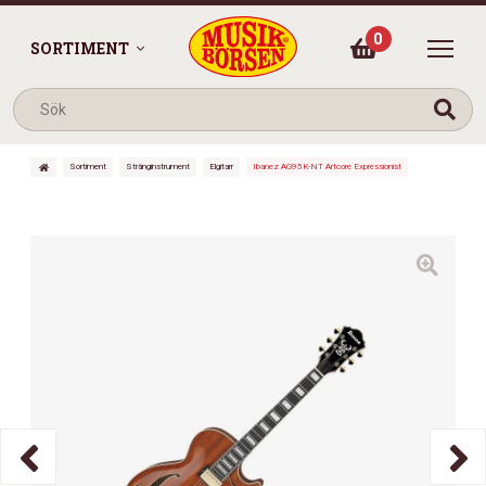
0
SORTIMENT
Sortiment
Stränginstrument
Elgitarr
Ibanez AG95K-NT Artcore Expressionist