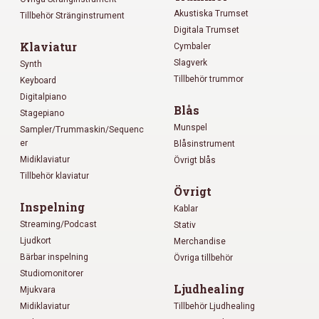
Akustiska Trumset
Tillbehör Stränginstrument
Digitala Trumset
Klaviatur
Cymbaler
Slagverk
Synth
Tillbehör trummor
Keyboard
Digitalpiano
Blås
Stagepiano
Munspel
Sampler/Trummaskin/Sequenc
er
Blåsinstrument
Midiklaviatur
Övrigt blås
Tillbehör klaviatur
Övrigt
Inspelning
Kablar
Streaming/Podcast
Stativ
Ljudkort
Merchandise
Bärbar inspelning
Övriga tillbehör
Studiomonitorer
Ljudhealing
Mjukvara
Midiklaviatur
Tillbehör Ljudhealing