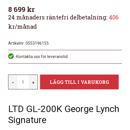
8 699
kr
24 månaders räntefri delbetalning:
406
kr/månad
Artikelnr:
0553196155
Kontakta oss för leveranstid
LTD
-
+
LÄGG TILL I VARUKORG
GL-
200K
BLACK
LTD GL-200K George Lynch
MÄNGD
Signature