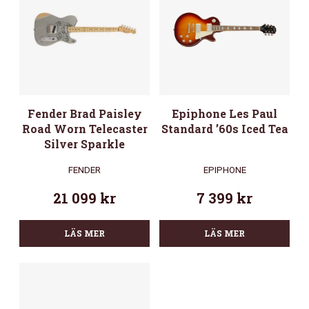
Fender Brad Paisley
Epiphone Les Paul
Road Worn Telecaster
Standard ’60s Iced Tea
Silver Sparkle
FENDER
EPIPHONE
21 099
kr
7 399
kr
LÄS MER
LÄS MER