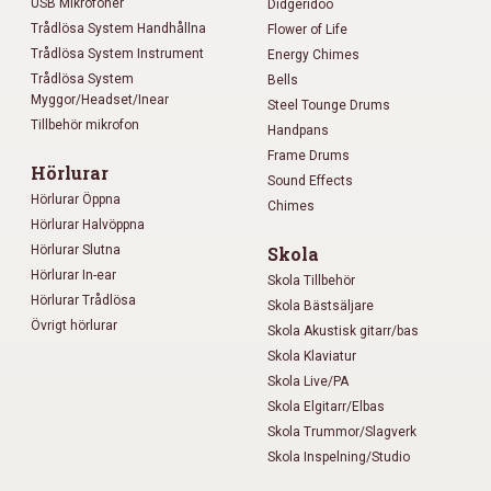
USB Mikrofoner
Didgeridoo
Trådlösa System Handhållna
Flower of Life
Trådlösa System Instrument
Energy Chimes
Trådlösa System
Bells
Myggor/Headset/Inear
Steel Tounge Drums
Tillbehör mikrofon
Handpans
Frame Drums
Hörlurar
Sound Effects
Hörlurar Öppna
Chimes
Hörlurar Halvöppna
Hörlurar Slutna
Skola
Hörlurar In-ear
Skola Tillbehör
Hörlurar Trådlösa
Skola Bästsäljare
Övrigt hörlurar
Skola Akustisk gitarr/bas
Skola Klaviatur
Skola Live/PA
Skola Elgitarr/Elbas
Skola Trummor/Slagverk
Skola Inspelning/Studio