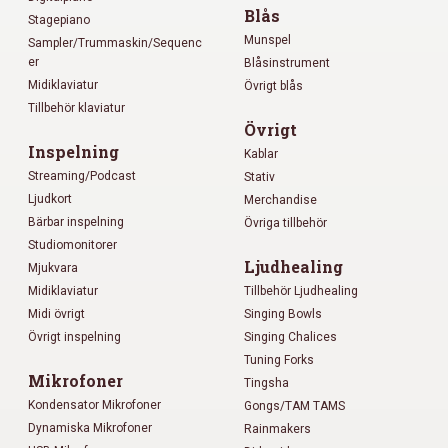
Blås
Stagepiano
Munspel
Sampler/Trummaskin/Sequenc
er
Blåsinstrument
Midiklaviatur
Övrigt blås
Tillbehör klaviatur
Övrigt
Inspelning
Kablar
Streaming/Podcast
Stativ
Ljudkort
Merchandise
Bärbar inspelning
Övriga tillbehör
Studiomonitorer
Ljudhealing
Mjukvara
Midiklaviatur
Tillbehör Ljudhealing
Midi övrigt
Singing Bowls
Övrigt inspelning
Singing Chalices
Tuning Forks
Mikrofoner
Tingsha
Kondensator Mikrofoner
Gongs/TAM TAMS
Dynamiska Mikrofoner
Rainmakers