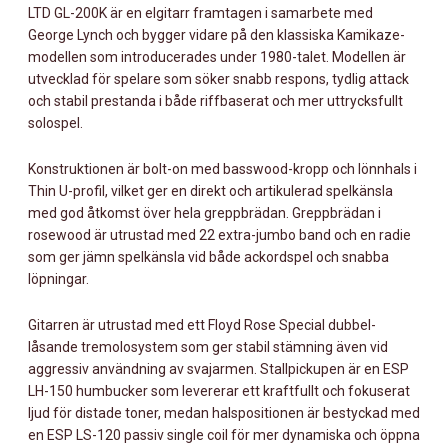
LTD GL-200K är en elgitarr framtagen i samarbete med
George Lynch och bygger vidare på den klassiska Kamikaze-
modellen som introducerades under 1980-talet. Modellen är
utvecklad för spelare som söker snabb respons, tydlig attack
och stabil prestanda i både riffbaserat och mer uttrycksfullt
solospel.
Konstruktionen är bolt-on med basswood-kropp och lönnhals i
Thin U-profil, vilket ger en direkt och artikulerad spelkänsla
med god åtkomst över hela greppbrädan. Greppbrädan i
rosewood är utrustad med 22 extra-jumbo band och en radie
som ger jämn spelkänsla vid både ackordspel och snabba
löpningar.
Gitarren är utrustad med ett Floyd Rose Special dubbel­
låsande tremolosystem som ger stabil stämning även vid
aggressiv användning av svajarmen. Stallpickupen är en ESP
LH-150 humbucker som levererar ett kraftfullt och fokuserat
ljud för distade toner, medan halspositionen är bestyckad med
en ESP LS-120 passiv single coil för mer dynamiska och öppna