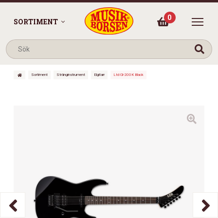
0
SORTIMENT
Sortiment
Stränginstrument
Elgitarr
Ltd Gl-200K Black