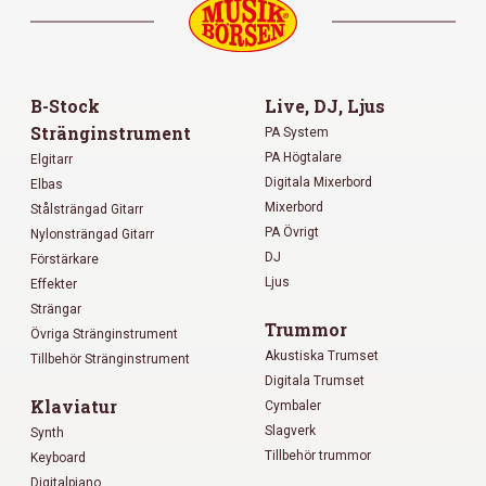
B-Stock
Live, DJ, Ljus
Stränginstrument
PA System
PA Högtalare
Elgitarr
Digitala Mixerbord
Elbas
Mixerbord
Stålsträngad Gitarr
PA Övrigt
Nylonsträngad Gitarr
DJ
Förstärkare
Ljus
Effekter
Strängar
Trummor
Övriga Stränginstrument
Akustiska Trumset
Tillbehör Stränginstrument
Digitala Trumset
Klaviatur
Cymbaler
Slagverk
Synth
Tillbehör trummor
Keyboard
Digitalpiano