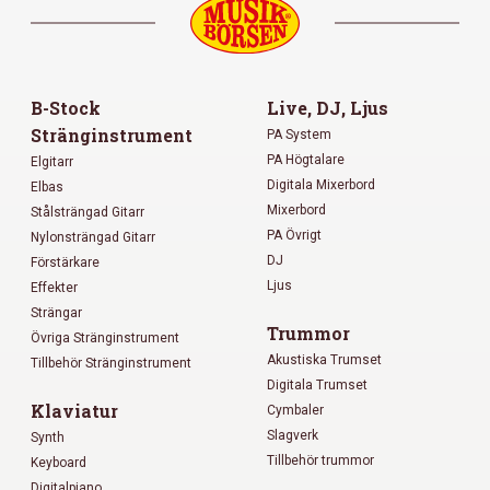
B-Stock
Live, DJ, Ljus
Stränginstrument
PA System
PA Högtalare
Elgitarr
Digitala Mixerbord
Elbas
Mixerbord
Stålsträngad Gitarr
PA Övrigt
Nylonsträngad Gitarr
DJ
Förstärkare
Ljus
Effekter
Strängar
Trummor
Övriga Stränginstrument
Akustiska Trumset
Tillbehör Stränginstrument
Digitala Trumset
Klaviatur
Cymbaler
Slagverk
Synth
Tillbehör trummor
Keyboard
Digitalpiano