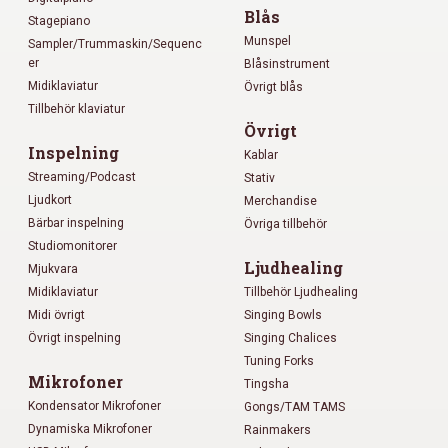
Blås
Stagepiano
Munspel
Sampler/Trummaskin/Sequenc
er
Blåsinstrument
Midiklaviatur
Övrigt blås
Tillbehör klaviatur
Övrigt
Inspelning
Kablar
Streaming/Podcast
Stativ
Ljudkort
Merchandise
Bärbar inspelning
Övriga tillbehör
Studiomonitorer
Ljudhealing
Mjukvara
Midiklaviatur
Tillbehör Ljudhealing
Midi övrigt
Singing Bowls
Övrigt inspelning
Singing Chalices
Tuning Forks
Mikrofoner
Tingsha
Kondensator Mikrofoner
Gongs/TAM TAMS
Dynamiska Mikrofoner
Rainmakers