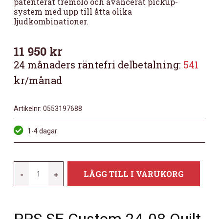
patenterat tremolo och avancerat pickup-
system med upp till åtta olika
ljudkombinationer.
11 950
kr
24 månaders räntefri delbetalning:
541
kr/månad
Artikelnr:
0553197688
1-4 dagar
PRS
-
+
LÄGG TILL I VARUKORG
CUSTOM
24-
08
QUILT