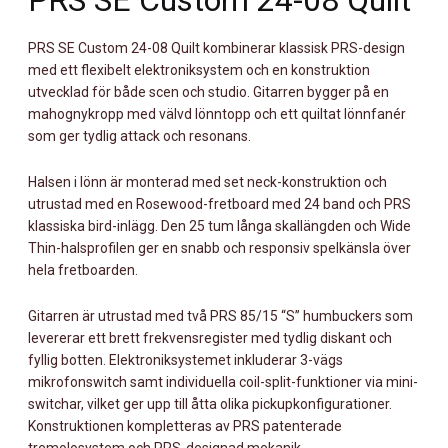
PRS SE Custom 24-08 Quilt
CHARCOAL
CHERRYBURST
PRS SE Custom 24-08 Quilt kombinerar klassisk PRS-design
MÄNGD
med ett flexibelt elektroniksystem och en konstruktion
utvecklad för både scen och studio. Gitarren bygger på en
mahognykropp med välvd lönntopp och ett quiltat lönnfanér
som ger tydlig attack och resonans.
Halsen i lönn är monterad med set neck-konstruktion och
utrustad med en Rosewood-fretboard med 24 band och PRS
klassiska bird-inlägg. Den 25 tum långa skallängden och Wide
Thin-halsprofilen ger en snabb och responsiv spelkänsla över
hela fretboarden.
Gitarren är utrustad med två PRS 85/15 “S” humbuckers som
levererar ett brett frekvensregister med tydlig diskant och
fyllig botten. Elektroniksystemet inkluderar 3-vägs
mikrofonswitch samt individuella coil-split-funktioner via mini-
switchar, vilket ger upp till åtta olika pickupkonfigurationer.
Konstruktionen kompletteras av PRS patenterade
tremolosystem och PRS-designad mekanik.