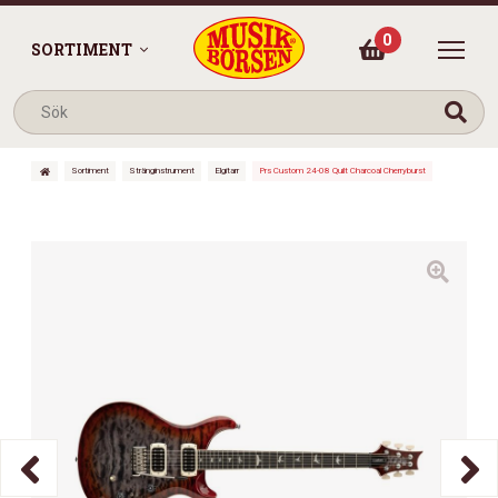
0
SORTIMENT
Sortiment
Stränginstrument
Elgitarr
Prs Custom 24-08 Quilt Charcoal Cherryburst