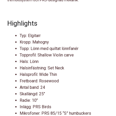
Highlights
Typ: Elgitarr
Kropp: Mahogny
Topp: Lönn med quiltat lönnfanér
Topprofil: Shallow Violin carve
Hals: Lönn
Halsinfästning: Set Neck
Halsprofil: Wide Thin
Fretboard: Rosewood
Antal band: 24
Skallängd: 25″
Radie: 10″
Inlägg: PRS Birds
Mikrofoner: PRS 85/15 “S” humbuckers