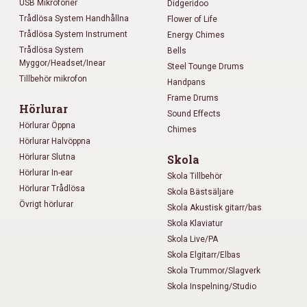
USB Mikrofoner
Didgeridoo
Trådlösa System Handhållna
Flower of Life
Trådlösa System Instrument
Energy Chimes
Trådlösa System
Bells
Myggor/Headset/Inear
Steel Tounge Drums
Tillbehör mikrofon
Handpans
Frame Drums
Hörlurar
Sound Effects
Hörlurar Öppna
Chimes
Hörlurar Halvöppna
Hörlurar Slutna
Skola
Hörlurar In-ear
Skola Tillbehör
Hörlurar Trådlösa
Skola Bästsäljare
Övrigt hörlurar
Skola Akustisk gitarr/bas
Skola Klaviatur
Skola Live/PA
Skola Elgitarr/Elbas
Skola Trummor/Slagverk
Skola Inspelning/Studio