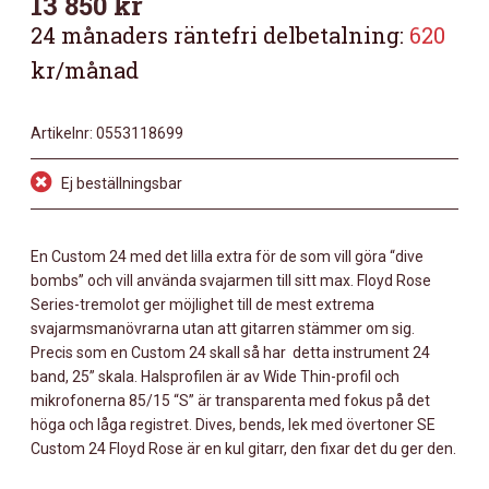
13 850
kr
24 månaders räntefri delbetalning:
620
kr/månad
Artikelnr:
0553118699
Ej beställningsbar
En Custom 24 med det lilla extra för de som vill göra “dive
bombs” och vill använda svajarmen till sitt max. Floyd Rose
Series-tremolot ger möjlighet till de mest extrema
svajarmsmanövrarna utan att gitarren stämmer om sig.
Precis som en Custom 24 skall så har detta instrument 24
band, 25” skala. Halsprofilen är av Wide Thin-profil och
mikrofonerna 85/15 “S” är transparenta med fokus på det
höga och låga registret. Dives, bends, lek med övertoner SE
Custom 24 Floyd Rose är en kul gitarr, den fixar det du ger den.