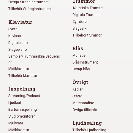
Trummor
Övriga Stränginstrument
Akustiska Trumset
Tillbehör Stränginstrument
Digitala Trumset
Klaviatur
Cymbaler
Slagverk
Synth
Tillbehör trummor
Keyboard
Digitalpiano
Blås
Stagepiano
Munspel
Sampler/Trummaskin/Sequenc
er
Blåsinstrument
Midiklaviatur
Övrigt blås
Tillbehör klaviatur
Övrigt
Inspelning
Kablar
Streaming/Podcast
Stativ
Ljudkort
Merchandise
Bärbar inspelning
Övriga tillbehör
Studiomonitorer
Ljudhealing
Mjukvara
Midiklaviatur
Tillbehör Ljudhealing