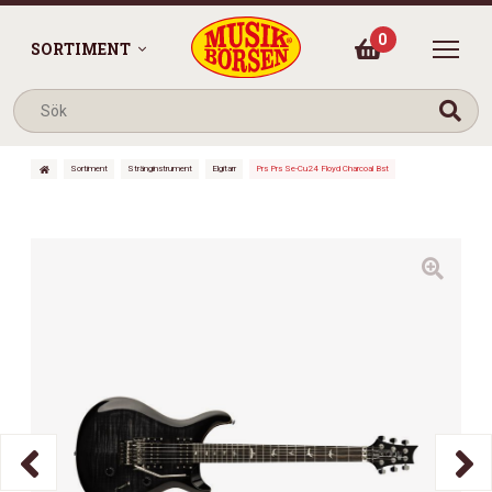
0
SORTIMENT
Sortiment
Stränginstrument
Elgitarr
Prs Prs Se-Cu24 Floyd Charcoal Bst