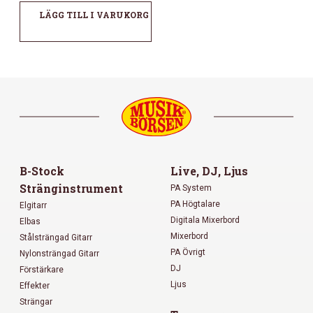
LÄGG TILL I VARUKORG
B-Stock
Live, DJ, Ljus
Stränginstrument
PA System
PA Högtalare
Elgitarr
Digitala Mixerbord
Elbas
Mixerbord
Stålsträngad Gitarr
PA Övrigt
Nylonsträngad Gitarr
DJ
Förstärkare
Ljus
Effekter
Strängar