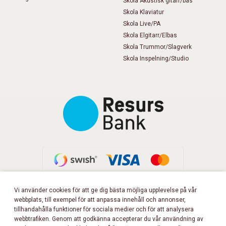
Skola Akustisk gitarr/bas
Skola Klaviatur
Skola Live/PA
Skola Elgitarr/Elbas
Skola Trummor/Slagverk
Skola Inspelning/Studio
Vi använder cookies för att ge dig bästa möjliga upplevelse på vår
webbplats, till exempel för att anpassa innehåll och annonser,
FÖLJ OSS PÅ FACEBOOK!
tillhandahålla funktioner för sociala medier och för att analysera
webbtrafiken. Genom att godkänna accepterar du vår användning av