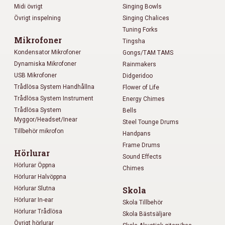
Midi övrigt
Singing Bowls
Övrigt inspelning
Singing Chalices
Tuning Forks
Mikrofoner
Tingsha
Kondensator Mikrofoner
Gongs/TAM TAMS
Dynamiska Mikrofoner
Rainmakers
USB Mikrofoner
Didgeridoo
Trådlösa System Handhållna
Flower of Life
Trådlösa System Instrument
Energy Chimes
Trådlösa System
Bells
Myggor/Headset/Inear
Steel Tounge Drums
Tillbehör mikrofon
Handpans
Frame Drums
Hörlurar
Sound Effects
Hörlurar Öppna
Chimes
Hörlurar Halvöppna
Hörlurar Slutna
Skola
Hörlurar In-ear
Skola Tillbehör
Hörlurar Trådlösa
Skola Bästsäljare
Övrigt hörlurar