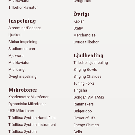
Midiklaviatur
Övrigt blås
Tillbehör klaviatur
Övrigt
Inspelning
Kablar
Streaming/Podcast
Stativ
Ljudkort
Merchandise
Bärbar inspelning
Övriga tillbehör
Studiomonitorer
Ljudhealing
Mjukvara
Midiklaviatur
Tillbehör Ljudhealing
Midi övrigt
Singing Bowls
Övrigt inspelning
Singing Chalices
Tuning Forks
Mikrofoner
Tingsha
Kondensator Mikrofoner
Gongs/TAM TAMS
Dynamiska Mikrofoner
Rainmakers
USB Mikrofoner
Didgeridoo
Trådlösa System Handhållna
Flower of Life
Trådlösa System Instrument
Energy Chimes
Trådlösa System
Bells