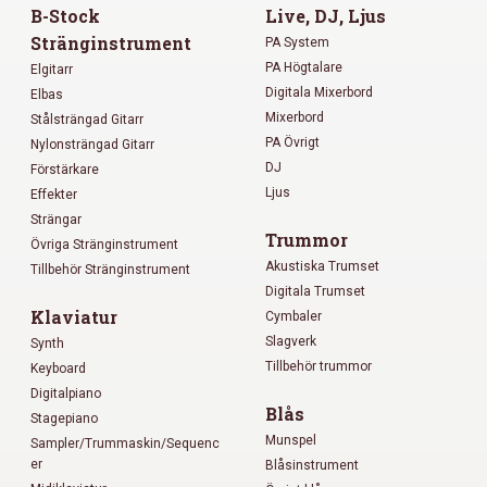
B-Stock
Live, DJ, Ljus
Stränginstrument
PA System
PA Högtalare
Elgitarr
Digitala Mixerbord
Elbas
Mixerbord
Stålsträngad Gitarr
PA Övrigt
Nylonsträngad Gitarr
DJ
Förstärkare
Ljus
Effekter
Strängar
Trummor
Övriga Stränginstrument
Akustiska Trumset
Tillbehör Stränginstrument
Digitala Trumset
Klaviatur
Cymbaler
Slagverk
Synth
Tillbehör trummor
Keyboard
Digitalpiano
Blås
Stagepiano
Munspel
Sampler/Trummaskin/Sequenc
er
Blåsinstrument