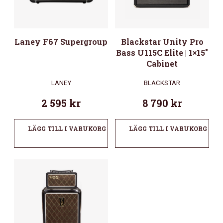
Laney F67 Supergroup
Blackstar Unity Pro
Bass U115C Elite | 1×15″
Cabinet
LANEY
BLACKSTAR
2 595
kr
8 790
kr
LÄGG TILL I VARUKORG
LÄGG TILL I VARUKORG