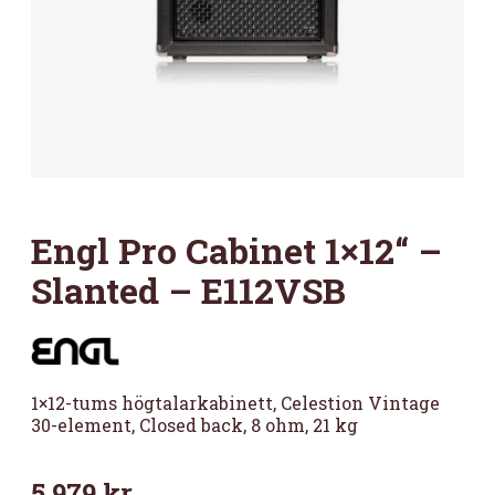
Engl Pro Cabinet 1×12“ –
Slanted – E112VSB
1×12-tums högtalarkabinett, Celestion Vintage
30-element, Closed back, 8 ohm, 21 kg
5 979
kr