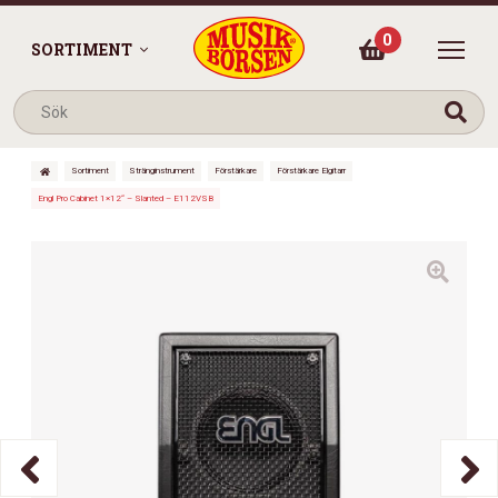
0
SORTIMENT
Sortiment
Stränginstrument
Förstärkare
Förstärkare Elgitarr
Engl Pro Cabinet 1×12“ – Slanted – E112VSB