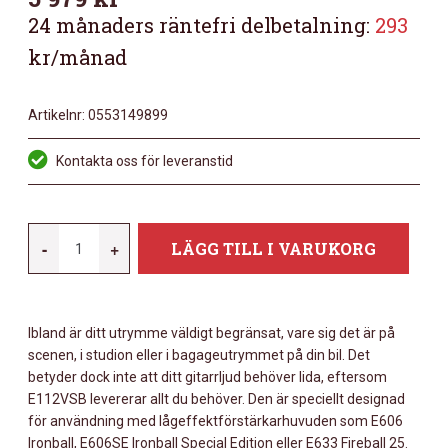
24 månaders räntefri delbetalning:
293
kr/månad
Artikelnr:
0553149899
Kontakta oss för leveranstid
ENGL
-
+
LÄGG TILL I VARUKORG
PRO
CABINET
1X12“
Ibland är ditt utrymme väldigt begränsat, vare sig det är på
-
scenen, i studion eller i bagageutrymmet på din bil. Det
SLANTED
betyder dock inte att ditt gitarrljud behöver lida, eftersom
-
E112VSB levererar allt du behöver. Den är speciellt designad
E112VSB
för användning med lågeffektförstärkarhuvuden som E606
MÄNGD
Ironball, E606SE Ironball Special Edition eller E633 Fireball 25.