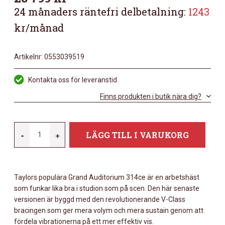
24 månaders räntefri delbetalning:
1243
kr/månad
Artikelnr:
0553039519
Kontakta oss för leveranstid
Finns produkten i butik nära dig?
TAYLOR
-
+
LÄGG TILL I VARUKORG
314CE
MÄNGD
Taylors populära Grand Auditorium 314ce är en arbetshäst
som funkar lika bra i studion som på scen. Den här senaste
versionen är byggd med den revolutionerande V-Class
bracingen som ger mera volym och mera sustain genom att
fördela vibrationerna på ett mer effektiv vis.