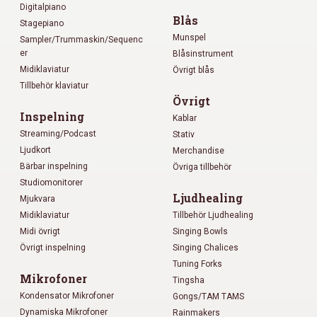
Digitalpiano
Blås
Stagepiano
Munspel
Sampler/Trummaskin/Sequenc
er
Blåsinstrument
Midiklaviatur
Övrigt blås
Tillbehör klaviatur
Övrigt
Inspelning
Kablar
Streaming/Podcast
Stativ
Ljudkort
Merchandise
Bärbar inspelning
Övriga tillbehör
Studiomonitorer
Ljudhealing
Mjukvara
Midiklaviatur
Tillbehör Ljudhealing
Midi övrigt
Singing Bowls
Övrigt inspelning
Singing Chalices
Tuning Forks
Mikrofoner
Tingsha
Kondensator Mikrofoner
Gongs/TAM TAMS
Dynamiska Mikrofoner
Rainmakers