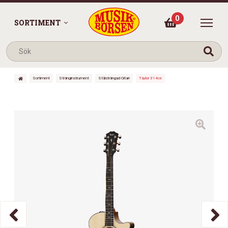
0
SORTIMENT
Sortiment
Stränginstrument
Stålsträngad Gitarr
Taylor 314ce