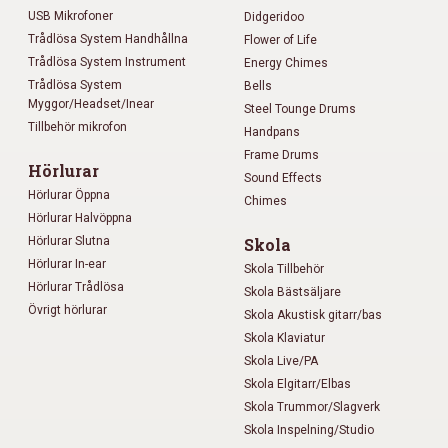
USB Mikrofoner
Didgeridoo
Trådlösa System Handhållna
Flower of Life
Trådlösa System Instrument
Energy Chimes
Trådlösa System
Bells
Myggor/Headset/Inear
Steel Tounge Drums
Tillbehör mikrofon
Handpans
Frame Drums
Hörlurar
Sound Effects
Hörlurar Öppna
Chimes
Hörlurar Halvöppna
Hörlurar Slutna
Skola
Hörlurar In-ear
Skola Tillbehör
Hörlurar Trådlösa
Skola Bästsäljare
Övrigt hörlurar
Skola Akustisk gitarr/bas
Skola Klaviatur
Skola Live/PA
Skola Elgitarr/Elbas
Skola Trummor/Slagverk
Skola Inspelning/Studio