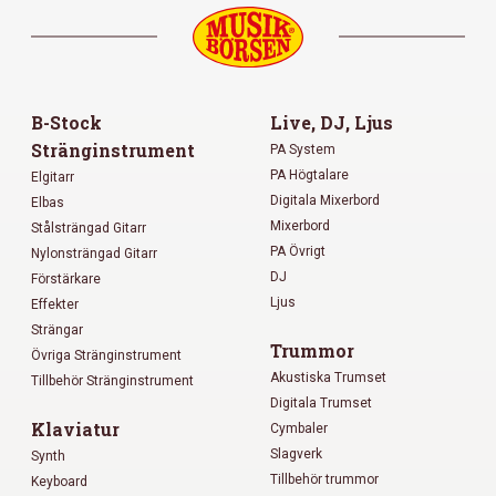
B-Stock
Live, DJ, Ljus
Stränginstrument
PA System
PA Högtalare
Elgitarr
Digitala Mixerbord
Elbas
Mixerbord
Stålsträngad Gitarr
PA Övrigt
Nylonsträngad Gitarr
DJ
Förstärkare
Ljus
Effekter
Strängar
Trummor
Övriga Stränginstrument
Akustiska Trumset
Tillbehör Stränginstrument
Digitala Trumset
Klaviatur
Cymbaler
Slagverk
Synth
Tillbehör trummor
Keyboard