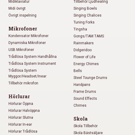
Midiklaviatur
Tillbehör Ljudhealing
Midi övrigt
Singing Bowls
Övrigt inspelning
Singing Chalices
Tuning Forks
Mikrofoner
Tingsha
Kondensator Mikrofoner
Gongs/TAM TAMS
Dynamiska Mikrofoner
Rainmakers
USB Mikrofoner
Didgeridoo
Trådlösa System Handhållna
Flower of Life
Trådlösa System Instrument
Energy Chimes
Trådlösa System
Bells
Myggor/Headset/Inear
Steel Tounge Drums
Tillbehör mikrofon
Handpans
Frame Drums
Hörlurar
Sound Effects
Hörlurar Öppna
Chimes
Hörlurar Halvöppna
Hörlurar Slutna
Skola
Hörlurar In-ear
Skola Tillbehör
Hörlurar Trådlösa
Skola Bästsäljare