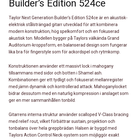
Builder’s Edition 524ce
MÄNGD
Taylor Next Generation Builder’s Edition 524ce är en akustisk-
elektrisk stålsträngad gitarr utvecklad för att kombinera
modern konstruktion, hög spelkomfort och en fokuserad
akustisk ton. Modellen bygger på Taylors välkända Grand
Auditorium-kroppsform, en balanserad design som fungerar
lika bra för fingerstyle som för ackordspel och rytmkomp.
Konstruktionen använder ett massivt lock i mahogany
tillsammans med sidor och botten i Shamel ash.
Kombinationen ger ett tydligt och fokuserat mellanregister
med jämn dynamik och kontrollerad attack. Mahoganylocket
bidrar dessutom med en naturlig kompression i anslaget som
ger en mer sammanhållen tonbild.
Gitarrens interna struktur använder scalloped V-Class bracing
med relief rout, vilket förbättrar sustain, projektion och
tonbalans över hela greppbrädan. Halsen är byggd med
Taylors Action Control Neck-system som möjliggör exakt