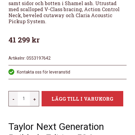
samt sidor och botten i Shamel ash. Utrustad
med scalloped V-Class bracing, Action Control
Neck, beveled cutaway och Claria Acoustic
Pickup System.
41 299
kr
Artikelnr:
0553197642
Kontakta oss för leveranstid
TAYLOR
-
+
LÄGG TILL I VARUKORG
BUILDER'S
EDITION
524CE
Taylor Next Generation
NEXT
GENERATION