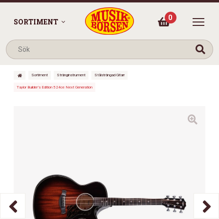
0
SORTIMENT
Sortiment
Stränginstrument
Stålsträngad Gitarr
Taylor Builder’s Edition 524ce Next Generation