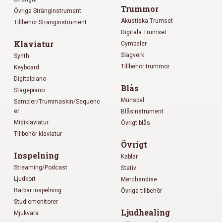
Trummor
Övriga Stränginstrument
Akustiska Trumset
Tillbehör Stränginstrument
Digitala Trumset
Klaviatur
Cymbaler
Slagverk
Synth
Tillbehör trummor
Keyboard
Digitalpiano
Blås
Stagepiano
Munspel
Sampler/Trummaskin/Sequenc
er
Blåsinstrument
Midiklaviatur
Övrigt blås
Tillbehör klaviatur
Övrigt
Inspelning
Kablar
Streaming/Podcast
Stativ
Ljudkort
Merchandise
Bärbar inspelning
Övriga tillbehör
Studiomonitorer
Ljudhealing
Mjukvara