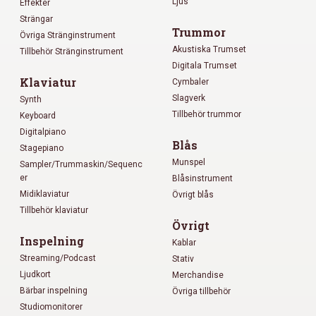
Ljus
Effekter
Strängar
Trummor
Övriga Stränginstrument
Akustiska Trumset
Tillbehör Stränginstrument
Digitala Trumset
Klaviatur
Cymbaler
Slagverk
Synth
Tillbehör trummor
Keyboard
Digitalpiano
Blås
Stagepiano
Munspel
Sampler/Trummaskin/Sequenc
er
Blåsinstrument
Midiklaviatur
Övrigt blås
Tillbehör klaviatur
Övrigt
Inspelning
Kablar
Streaming/Podcast
Stativ
Ljudkort
Merchandise
Bärbar inspelning
Övriga tillbehör
Studiomonitorer