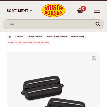
0
SORTIMENT
Sortiment
Stränginstrument
Tillbehör Stränginstrument
Mikrofon/Pickup
Seymour-Duncan Black Winter Rail Neck 7str Black