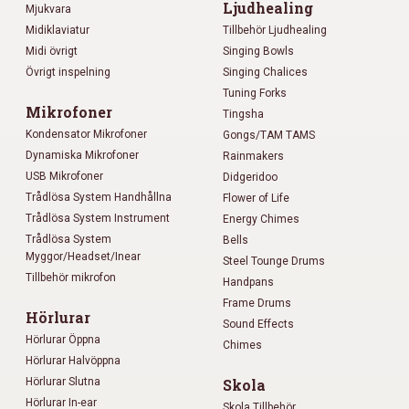
Ljudhealing
Mjukvara
Midiklaviatur
Tillbehör Ljudhealing
Midi övrigt
Singing Bowls
Övrigt inspelning
Singing Chalices
Tuning Forks
Mikrofoner
Tingsha
Kondensator Mikrofoner
Gongs/TAM TAMS
Dynamiska Mikrofoner
Rainmakers
USB Mikrofoner
Didgeridoo
Trådlösa System Handhållna
Flower of Life
Trådlösa System Instrument
Energy Chimes
Trådlösa System
Bells
Myggor/Headset/Inear
Steel Tounge Drums
Tillbehör mikrofon
Handpans
Frame Drums
Hörlurar
Sound Effects
Hörlurar Öppna
Chimes
Hörlurar Halvöppna
Hörlurar Slutna
Skola
Hörlurar In-ear
Skola Tillbehör