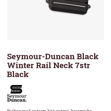
Seymour-Duncan Black
Winter Rail Neck 7str
Black
Pickup med extrem hög output, keramiska