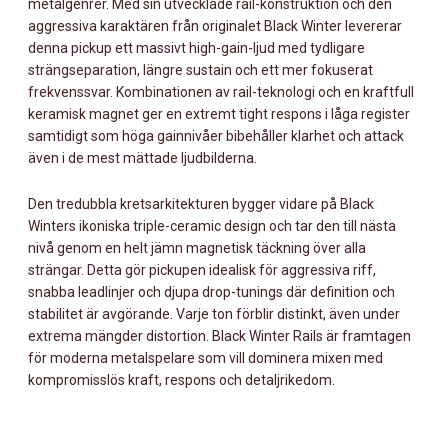
metalgenrer. Med sin utvecklade rail-konstruktion och den
aggressiva karaktären från originalet Black Winter levererar
denna pickup ett massivt high-gain-ljud med tydligare
strängseparation, längre sustain och ett mer fokuserat
frekvenssvar. Kombinationen av rail-teknologi och en kraftfull
keramisk magnet ger en extremt tight respons i låga register
samtidigt som höga gainnivåer bibehåller klarhet och attack
även i de mest mättade ljudbilderna.
Den tredubbla kretsarkitekturen bygger vidare på Black
Winters ikoniska triple-ceramic design och tar den till nästa
nivå genom en helt jämn magnetisk täckning över alla
strängar. Detta gör pickupen idealisk för aggressiva riff,
snabba leadlinjer och djupa drop-tunings där definition och
stabilitet är avgörande. Varje ton förblir distinkt, även under
extrema mängder distortion. Black Winter Rails är framtagen
för moderna metalspelare som vill dominera mixen med
kompromisslös kraft, respons och detaljrikedom.