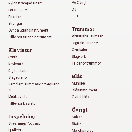
PA Övrigt
Nylonsträngad Gitarr
DJ
Förstärkare
Ljus
Effekter
Strängar
Trummor
Övriga Stränginstrument
Akustiska Trumset
Tillbehör Stränginstrument
Digitala Trumset
Klaviatur
Cymbaler
Slagverk
Synth
Tillbehör trummor
Keyboard
Digitalpiano
Blås
Stagepiano
Munspel
Sampler/Trummaskin/Sequenc
er
Blåsinstrument
Midiklaviatur
Övrigt blås
Tillbehör klaviatur
Övrigt
Inspelning
Kablar
Streaming/Podcast
Stativ
Ljudkort
Merchandise