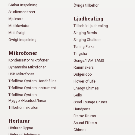
Bärbar inspelning
Övriga tillbehör
Studiomonitorer
Ljudhealing
Mjukvara
Midiklaviatur
Tillbehör Ljudhealing
Midi övrigt
Singing Bowls
Övrigt inspelning
Singing Chalices
Tuning Forks
Mikrofoner
Tingsha
Kondensator Mikrofoner
Gongs/TAM TAMS
Dynamiska Mikrofoner
Rainmakers
USB Mikrofoner
Didgeridoo
Trådlösa System Handhållna
Flower of Life
Trådlösa System Instrument
Energy Chimes
Trådlösa System
Bells
Myggor/Headset/Inear
Steel Tounge Drums
Tillbehör mikrofon
Handpans
Frame Drums
Hörlurar
Sound Effects
Hörlurar Öppna
Chimes
Hörlurar Halvöppna