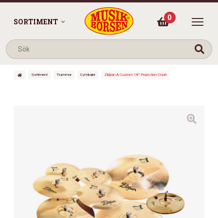
0
SORTIMENT
Sortiment
Trummor
Cymbaler
Zildjian A Custom 18″ Projection Crash