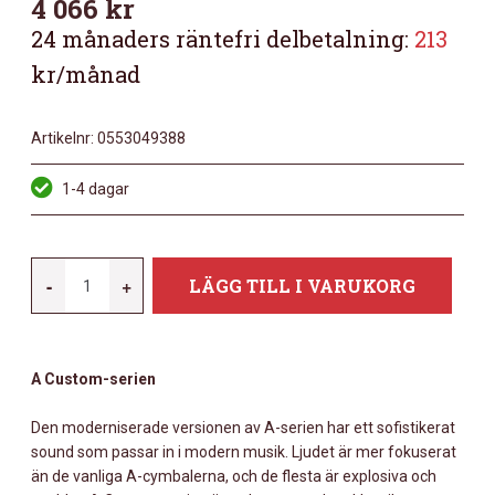
4 066
kr
24 månaders räntefri delbetalning:
213
kr/månad
Artikelnr:
0553049388
1-4 dagar
ZILDJIAN
-
+
LÄGG TILL I VARUKORG
A
CUSTOM
18"
A Custom-serien
PROJECTION
CRASH
Den moderniserade versionen av A-serien har ett sofistikerat
MÄNGD
sound som passar in i modern musik. Ljudet är mer fokuserat
än de vanliga A-cymbalerna, och de flesta är explosiva och