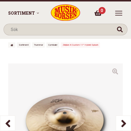
0
SORTIMENT
Sortiment
Trummor
Cymbaler
Zildjian K Custom 11″ Hybrid Splash