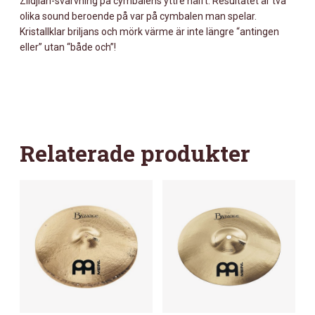
Zildjian-svarvning på cymbalens yttre hälft. Resultatet är två
olika sound beroende på var på cymbalen man spelar.
Kristallklar briljans och mörk värme är inte längre “antingen
eller” utan “både och”!
Relaterade produkter