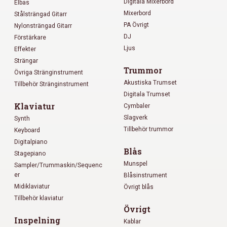
Digitala Mixerbord
Elbas
Mixerbord
Stålsträngad Gitarr
PA Övrigt
Nylonsträngad Gitarr
DJ
Förstärkare
Ljus
Effekter
Strängar
Trummor
Övriga Stränginstrument
Akustiska Trumset
Tillbehör Stränginstrument
Digitala Trumset
Klaviatur
Cymbaler
Slagverk
Synth
Tillbehör trummor
Keyboard
Digitalpiano
Blås
Stagepiano
Munspel
Sampler/Trummaskin/Sequenc
er
Blåsinstrument
Midiklaviatur
Övrigt blås
Tillbehör klaviatur
Övrigt
Inspelning
Kablar