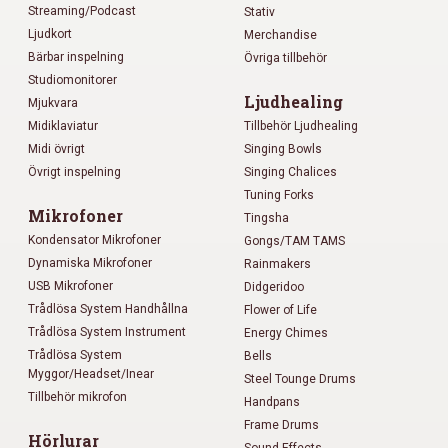
Streaming/Podcast
Stativ
Ljudkort
Merchandise
Bärbar inspelning
Övriga tillbehör
Studiomonitorer
Ljudhealing
Mjukvara
Midiklaviatur
Tillbehör Ljudhealing
Midi övrigt
Singing Bowls
Övrigt inspelning
Singing Chalices
Tuning Forks
Mikrofoner
Tingsha
Kondensator Mikrofoner
Gongs/TAM TAMS
Dynamiska Mikrofoner
Rainmakers
USB Mikrofoner
Didgeridoo
Trådlösa System Handhållna
Flower of Life
Trådlösa System Instrument
Energy Chimes
Trådlösa System
Bells
Myggor/Headset/Inear
Steel Tounge Drums
Tillbehör mikrofon
Handpans
Frame Drums
Hörlurar
Sound Effects