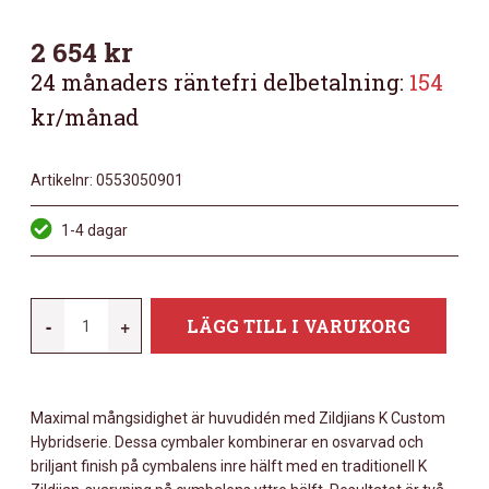
2 654
kr
24 månaders räntefri delbetalning:
154
kr/månad
Artikelnr:
0553050901
1-4 dagar
ZILDJIAN
-
+
LÄGG TILL I VARUKORG
K
CUSTOM
11"
Maximal mångsidighet är huvudidén med Zildjians K Custom
HYBRID
Hybridserie. Dessa cymbaler kombinerar en osvarvad och
SPLASH
briljant finish på cymbalens inre hälft med en traditionell K
MÄNGD