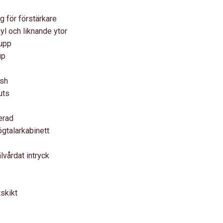
g för förstärkare
l och liknande ytor
 upp
up
ish
uts
erad
ögtalarkabinett
lvårdat intryck
tskikt