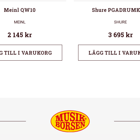
Meinl QW10
Shure PGADRUMK
MEINL
SHURE
2 145
kr
3 695
kr
G TILL I VARUKORG
LÄGG TILL I VARU