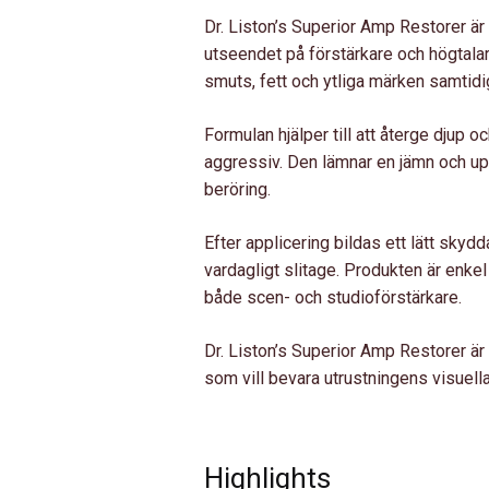
RESTORER
Dr. Liston’s Superior Amp Restorer är 
MÄNGD
utseendet på förstärkare och högtalar
smuts, fett och ytliga märken samtidi
Formulan hjälper till att återge djup oc
aggressiv. Den lämnar en jämn och up
beröring.
Efter applicering bildas ett lätt sk
vardagligt slitage. Produkten är enke
både scen- och studioförstärkare.
Dr. Liston’s Superior Amp Restorer är 
som vill bevara utrustningens visuella
Highlights