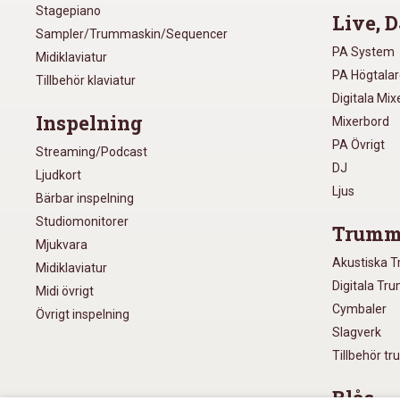
Stagepiano
Live, D
Sampler/Trummaskin/Sequencer
PA System
Midiklaviatur
PA Högtala
Tillbehör klaviatur
Digitala Mi
Inspelning
Mixerbord
PA Övrigt
Streaming/Podcast
DJ
Ljudkort
Ljus
Bärbar inspelning
Studiomonitorer
Trumm
Mjukvara
Akustiska 
Midiklaviatur
Digitala Tr
Midi övrigt
Cymbaler
Övrigt inspelning
Slagverk
Tillbehör t
Blås