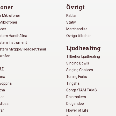
oner
Övrigt
r Mikrofoner
Kablar
Mikrofoner
Stativ
oner
Merchandise
ystem Handhållna
Övriga tillbehör
ystem Instrument
Ljudhealing
ystem Myggor/Headset/Inear
ikrofon
Tillbehör Ljudhealing
Singing Bowls
ar
Singing Chalices
pna
Tuning Forks
lvöppna
Tingsha
utna
Gongs/TAM TAMS
ear
Rainmakers
ådlösa
Didgeridoo
rar
Flower of Life