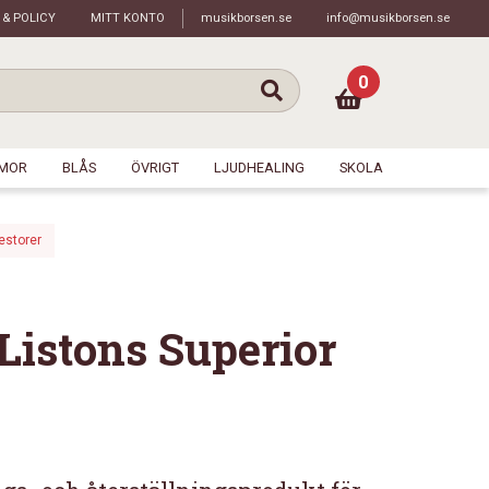
 & POLICY
MITT KONTO
musikborsen.se
info@musikborsen.se
0
MOR
BLÅS
ÖVRIGT
LJUDHEALING
SKOLA
estorer
 Listons Superior