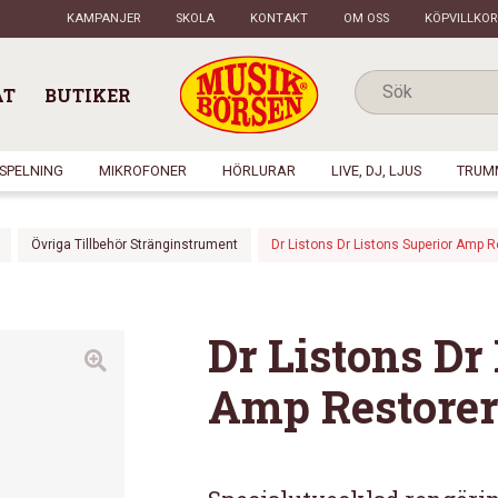
KAMPANJER
SKOLA
KONTAKT
OM OSS
KÖPVILLKOR
AT
BUTIKER
NSPELNING
MIKROFONER
HÖRLURAR
LIVE, DJ, LJUS
TRUM
Övriga Tillbehör Stränginstrument
Dr Listons Dr Listons Superior Amp R
Dr Listons Dr
Amp Restorer