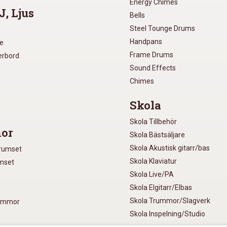
Energy Chimes
J, Ljus
Bells
Steel Tounge Drums
Handpans
re
Frame Drums
xerbord
Sound Effects
Chimes
Skola
Skola Tillbehör
or
Skola Bästsäljare
Skola Akustisk gitarr/bas
Trumset
Skola Klaviatur
umset
Skola Live/PA
Skola Elgitarr/Elbas
Skola Trummor/Slagverk
rummor
Skola Inspelning/Studio