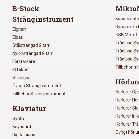
B-Stock
Mikrof
Stränginstrument
Kondensato
Dynamiska 
Elgitarr
USB Mikrof
Elbas
Trådlösa S
Stålsträngad Gitarr
Trådlösa S
Nylonsträngad Gitarr
Trådlösa S
Förstärkare
Tillbehör m
Effekter
Strängar
Hörlur
Övriga Stränginstrument
Hörlurar Öp
Tillbehör Stränginstrument
Hörlurar Ha
Klaviatur
Hörlurar Sl
Hörlurar In-
Synth
Hörlurar Tr
Keyboard
Övrigt hörlu
Digitalpiano