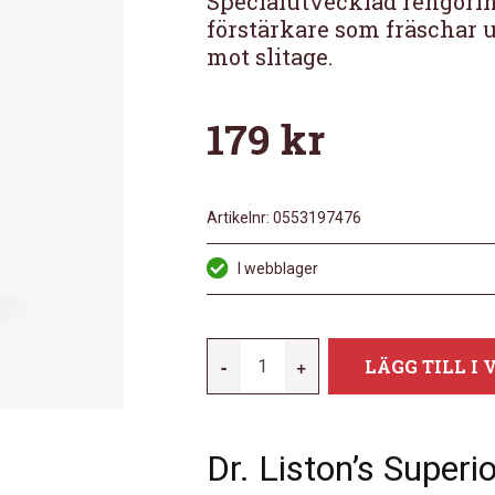
Specialutvecklad rengörin
förstärkare som fräschar u
mot slitage.
179
kr
Artikelnr:
0553197476
I webblager
DR
-
+
LÄGG TILL I
LISTONS
DR
LISTONS
Dr. Liston’s Super
SUPERIOR
AMP